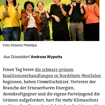
berlin
nord
wahrheit
verlag
verlag
Foto: Roberto Pfeil/dpa
veranstaltungen
Aus Düsseldorf
Andreas Wyputta
shop
fragen & hilfe
Einen Tag bevor
die schwarz-grünen
Koalitionsverhandlungen in Nordrhein-Westfalen
unterstützen
beginnen, haben Umweltschützer, Vertreter der
abo
Branche der Erneuerbaren Energien,
Atomkraftgegner und die eigene Parteijugend die
genossenschaft
Grünen aufgefordert, hart für mehr Klimaschutz