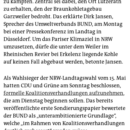
epaper login
zu kämpfen. Zentral sei dabei, den Ort Lützerath
zu erhalten, den der Braunkohletagebau
Garzweiler bedroht. Das erklärte Dirk Jansen,
Sprecher des Umweltverbands BUND, am Montag
bei einer Pressekonferenz im Landtag in
Düsseldorf. Um das Pariser Klimaziel in NRW
umzusetzen, dürfe die unter dem Weiler im
Rheinischen Revier bei Erkelenz liegende Kohle
auf keinen Fall abgebaut werden, betonte Jansen.
Als Wahlsieger der NRW-Landtagswahl vom 15. Mai
hatten CDU und Grüne am Sonntag beschlossen,
formelle Koalitionsverhandlungen aufzunehmen
,
die am Dienstag beginnen sollen. Das bereits
veröffentlichte erste Sondierungspapier bewertete
der BUND als „unterambitionierte Grundlage“,
welche „im Rahmen von Koalitionsverhandlungen