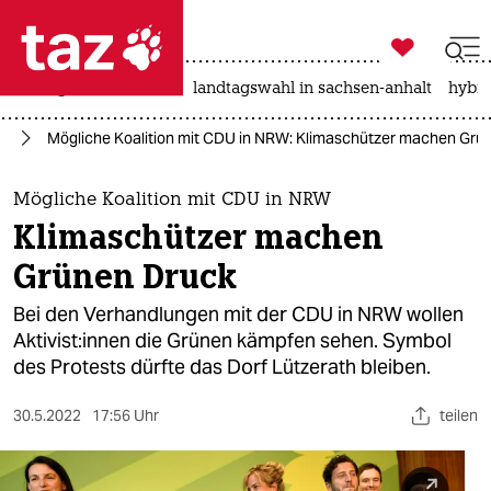

taz zahl ich
niedrigwasser
rente
landtagswahl in sachsen-anhalt
hybri

taz zahl ich
el
Mögliche Koalition mit CDU in NRW: Klimaschützer machen Grü
taz zahl ich
themen
Mögliche Koalition mit CDU in NRW
Klimaschützer machen
politik
Grünen Druck
öko
Bei den Verhandlungen mit der CDU in NRW wollen
Ak­ti­vis­t:in­nen die Grünen kämpfen sehen. Symbol
gesellschaft
des Protests dürfte das Dorf Lützerath bleiben.
kultur
30.5.2022
17:56 Uhr
teilen
sport