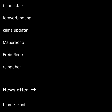
bundestalk
fernverbindung
klima update°
Mauerecho
Freie Rede
reingehen
Newsletter
team zukunft