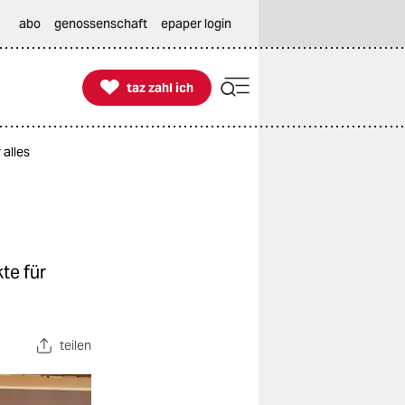
abo
genossenschaft
epaper login

taz zahl ich
taz zahl ich
 alles
te für
teilen