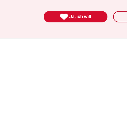
 Coronavirus sehr ernst. Das Projekt in August
aber für überaus verlässlich. Der Test am fünfte

Ja, ich will
t für sie schon Routine.