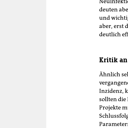
Neuinfekti
deuten abe
und wichtig
aber, erst 
deutlich e
Kritik a
Ähnlich seh
vergangene
Inzidenz, 
sollten di
Projekte m
Schlussfol
Parametern 