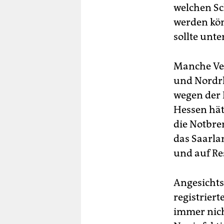
welchen Sc
werden kön
sollte unte
Manche Ver
und Nordrh
wegen der 
Hessen hät
die Notbre
das Saarla
und auf Re
Angesichts 
registrier
immer nich