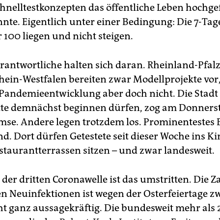
hnelltestkonzepten das öffentliche Leben hochg
nte. Eigentlich unter einer Bedingung: Die 7-Tag
r 100 liegen und nicht steigen.
antwortliche halten sich daran. Rheinland-Pfalz
ein-Westfalen bereiten zwar Modellprojekte vor, 
Pandemieentwicklung aber doch nicht. Die Stadt
te demnächst beginnen dürfen, zog am Donners
mse. Andere legen trotzdem los. Prominentestes B
nd. Dort dürfen Getestete seit dieser Woche ins K
staurantterrassen sitzen – und zwar landesweit.
der dritten Coronawelle ist das umstritten. Die Z
ten Neuinfektionen ist wegen der Osterfeiertage 
t ganz aussagekräftig. Die bundesweit mehr als