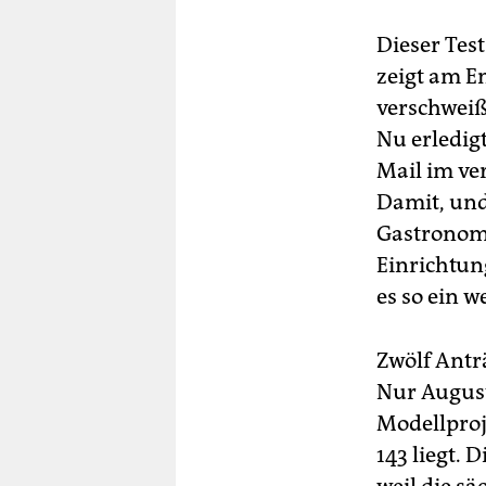
Dieser Test
zeigt am E
verschweiß
Nu erledig
Mail im ve
Damit, und
Gastronom
Einrichtun
es so ein w
Zwölf Antr
Nur Augus
Modellproj
143 liegt.