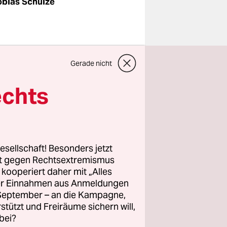
obias Schulze
Ort, auch
Gerade nicht
onen wollen
den QR-
echts
cheinigt
esellschaft! Besonders jetzt
rt gegen Rechtsextremismus
ck auf die
z kooperiert daher mit „Alles
nd: Sie
ller Einnahmen aus Anmeldungen
In der
. September – an die Kampagne,
eit Ostern
rstützt und Freiräume sichern will,
bei?
r und