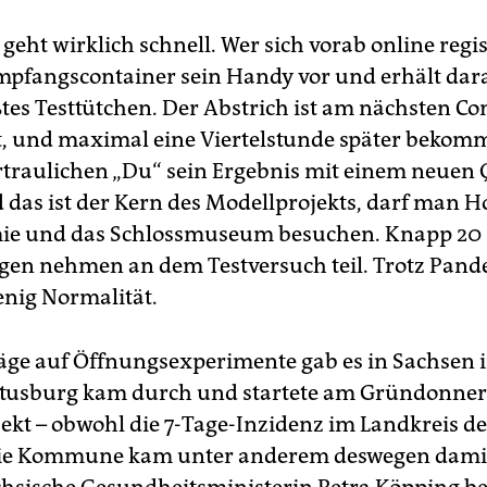
 geht wirklich schnell. Wer sich vorab online regis
mpfangscontainer sein Handy vor und erhält dar
tes Testtütchen. Der Abstrich ist am nächsten Co
t, und maximal eine Viertelstunde später bekom
rtraulichen „Du“ sein Ergebnis mit einem neuen 
 das ist der Kern des Modellprojekts, darf man Ho
ie und das Schlossmuseum besuchen. Knapp 20
gen nehmen an dem Testversuch teil. Trotz Pand
enig Normalität.
äge auf Öffnungsexperimente gab es in Sachsen 
tusburg kam durch und startete am Gründonners
ekt – obwohl die 7-Tage-Inzidenz im Landkreis der
 Die Kommune kam unter anderem deswegen dami