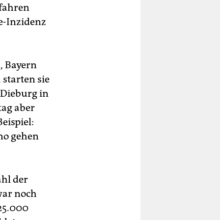
efahren
e-Inzidenz
, Bayern
starten sie
 Dieburg in
tag aber
eispiel:
ino gehen
ahl der
zwar noch
 25.000