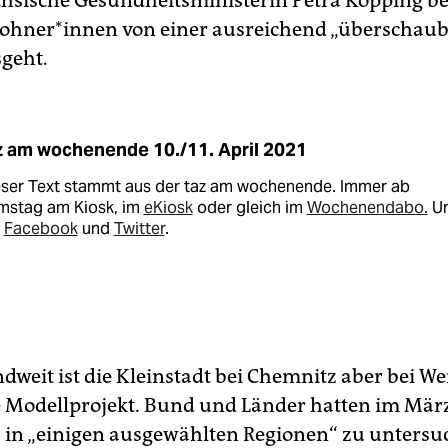
ächsische Gesundheitsministerin Petra Köpping b
woh­ne­r*in­nen von einer ausreichend „überschau
geht.
z am wochenende 10./11. April 2021
eser Text stammt aus der taz am wochenende. Immer ab
mstag am Kiosk, im
eKiosk
oder gleich im
Wochenendabo.
U
i
Facebook
und
Twitter
.
dweit ist die Kleinstadt bei Chemnitz aber bei We
e Modellprojekt. Bund und Länder hatten im Mär
, in „einigen ausgewählten Regionen“ zu untersu