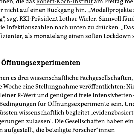
onen, die das
Robert-Koch-Institut
am Freitag mel
r nicht auf einen Rückgang hin. „Modellprojekte 
“, sagt RKI-Präsident Lothar Wieler. Sinnvoll fänd
die Infektionszahlen nach unten zu drücken. „Das 
ffizienter, als monatelang einen soften Lockdown
n Öffnungsexperimenten
en es drei wissenschaftliche Fachgesellschaften,
 Woche eine Stellungnahme veröffentlichten: Ni
kleiner R-Wert und genügend freie Intensivbetten 
e Bedingungen für Öffnungsexperimente sein. Und
üssten wissenschaftlich begleitet „evidenzbasiert
gerungen zulassen“. Die Gesellschaften haben eine
aufgestellt, die beteiligte For­sche­r*in­nen