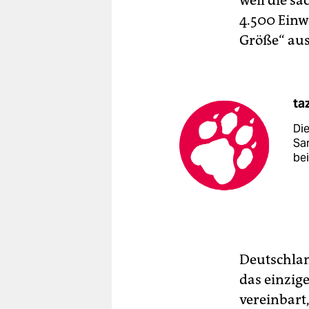
weil die s
4.500 Ein­
Größe“ aus
ta
Di
Sa
be
Deutschlan
das einzig
vereinbart