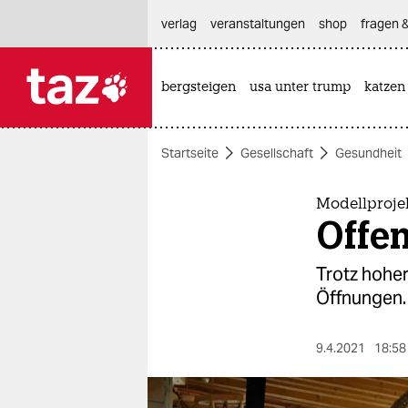
hautnavigation anspringen
hauptinhalt anspringen
footer anspringen
verlag
veranstaltungen
shop
fragen &
bergsteigen
usa unter trump
katzen

taz zahl ich
taz zahl ich
Startseite
Gesellschaft
Gesundheit
themen
politik
Modellproje
Offen
öko
Trotz hoher
gesellschaft
Öffnungen.
kultur
9.4.2021
18:58
sport