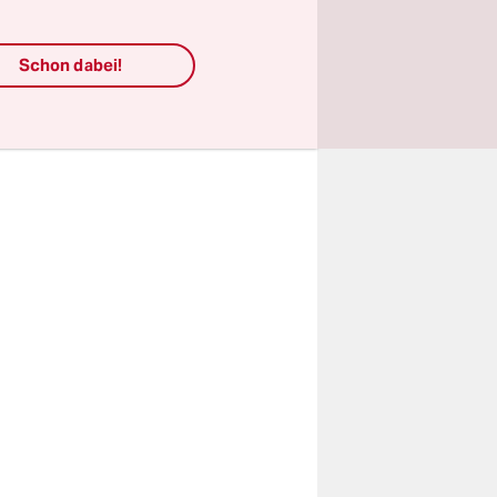
usburg
n Urlaubstag
Schon dabei!