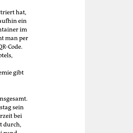
triert hat,
aufhin ein
ntainer im
mt man per
QR-Code.
tels,
emie gibt
insgesamt.
tag sein
zeit bei
t durch,