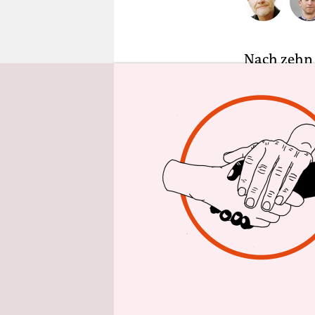
epaper login
Nach zehn
Augustusb
das Schlos
an diesem 
Code, der 
und die Tür
Um den Cod
Containerd
Autokennze
kommen aus
Schlange st
einen Spon