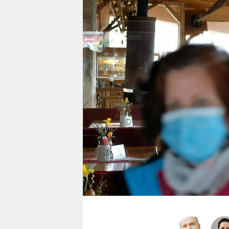
berlin
nord
wahrheit
verlag
verlag
veranstaltungen
shop
fragen & hilfe
unterstützen
abo
genossenschaft