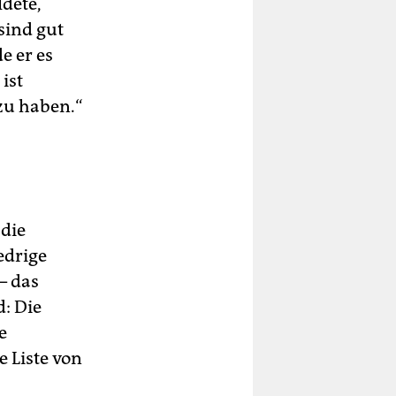
dete,
sind gut
e er es
ist
 zu haben.“
 die
edrige
– das
: Die
e
 Liste von