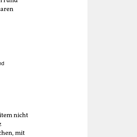
ei rund
baren
nd
item nicht
z
chen, mit