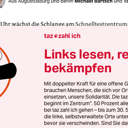
Aus Augustusburg und Berlin
Michael Bartsch
und
T
 Uhr wächst die Schlange am
Schnelltestzentrum
urg
rapide. Um elf Uhr öffnen die Gaststätten im 
taz
zahl ich

s hat seit Dienstag wieder auf, und rund 30 Pers
Donnerstag keine Minute verpassen. Sie wollen 
Links lesen, r
ihnen für einen Tag den negativen Coronatest bes
bekämpfen
en in der sächsischen Kleinstadt öffnet.
e zu erlangen, stellt man sich am kleinen
Mit doppelter Kraft für eine offene G
brauchen Menschen, die sich vor O
örfchen oben an der Rodelbahn an. Schon der Bli
einsetzen, unsere Solidarität. Die ta
ichen verrät, dass die wenigsten Einheimische si
beginnt im Zentrum“. 50 Prozent a
 der Lausitz, aus Thüringen, sogar aus Bayern. 
bei taz zahl ich gehen – bis zum 30
eht auch ein älteres Paar aus Dresden, das hier s
die linke, selbstverwaltete Orte unte
bevor sie verschwinden. Sind Sie da
tanurlaub genießt. Sie sind beide Wissenschaftle