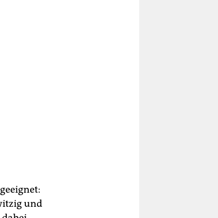
geeignet:
witzig und
 dabei