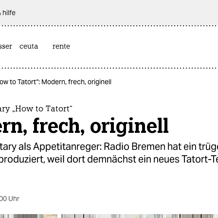
 hilfe
sser
ceuta
rente
to Tatort“: Modern, frech, originell
y „How to Tatort“
n, frech, originell
ry als Appetitanreger: Radio Bremen hat ein trüg
produziert, weil dort demnächst ein neues Tatort-
00 Uhr