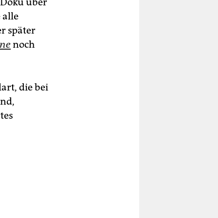
-Doku über
 alle
r später
ine
noch
art, die bei
und,
tes