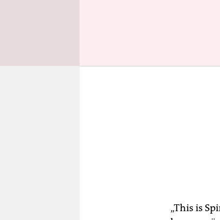
manchmal st
„This is Sp