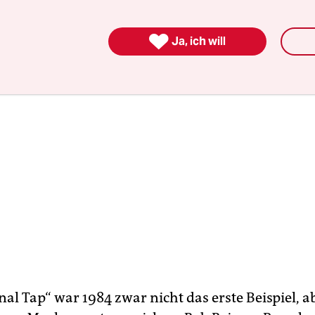
ellen sie sich sogar selbst dar.

Ja, ich will
inal Tap“ war 1984 zwar nicht das erste Beispiel, 