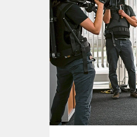
berlin
nord
wahrheit
verlag
verlag
veranstaltungen
shop
fragen & hilfe
unterstützen
abo
genossenschaft