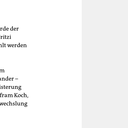
rde der
ritzi
hlt werden
im
ander –
isterung
lfram Koch,
bwechslung