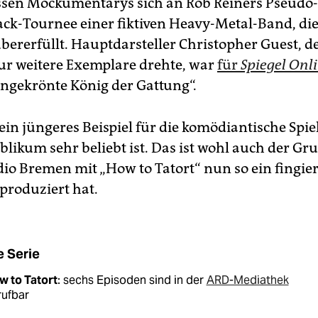
sen Mockumentarys sich an Rob Reiners Pseudo
ck-Tournee einer fiktiven Heavy-Metal-Band, die
bererfüllt. Hauptdarsteller Christopher Guest, de
eur weitere Exemplare drehte, war
für
Spiegel Onl
ungekrönte König der Gattung“.
 ein jüngeres Beispiel für die komödiantische Spiel
likum sehr beliebt ist. Das ist wohl auch der Gr
o Bremen mit „How to Tatort“ nun so ein fingier
produziert hat.
e Serie
w to Tatort
: sechs Episoden sind in der
ARD-Mediathek
rufbar