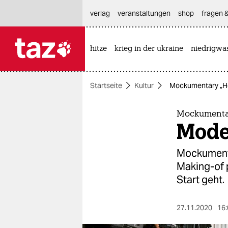
hautnavigation anspringen
hauptinhalt anspringen
footer anspringen
verlag
veranstaltungen
shop
fragen &
hitze
krieg in der ukraine
niedrigwa

taz zahl ich
taz zahl ich
Startseite
Kultur
Mockumentary „How 
themen
politik
Mockumentar
Moder
öko
Mockumenta
gesellschaft
Making-of 
Start geht.
kultur
sport
27.11.2020
16: