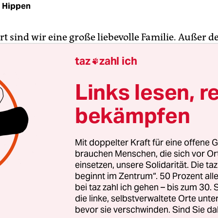
d Hippen
t sind wir eine große liebevolle Familie. Außer d
r. 14,5 Millionen – und wofür? Für ’ne schlechte 
taz
zahl ich

de Gags.“ Das sitzt! Und gesagt hat es dann auch
liebte Hauptkommissarin beim WDR-Tatort. Das
Links lesen, r
 halt: Sie hat es ja gar nicht so gemeint, sondern 
bekämpfen
gesprochen – in der Rolle der Tatort-
issarinnen-Darstellerin Anna Schudt.
Mit doppelter Kraft für eine offene G
iert geht es nicht selten zu im Genre der Mockum
brauchen Menschen, die sich vor O
u übersetzen als „Spott-Dokumentation“. Normaler
einsetzen, unsere Solidarität. Die ta
beginnt im Zentrum“. 50 Prozent a
uptet wird, ein Film dokumentiere die Realität. T
bei taz zahl ich gehen – bis zum 30
 er in seiner ganzen vermeintlichen Authentizität
die linke, selbstverwaltete Orte unte
und die gezeigten Menschen sind Darsteller*inn
bevor sie verschwinden. Sind Sie da