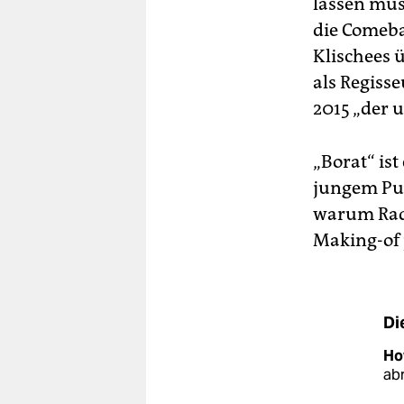
lassen müs
die Comeba
Klischees ü
als Regiss
2015 „der 
„Borat“ ist
jungem Pub
warum Radi
Making-of 
Di
Ho
ab