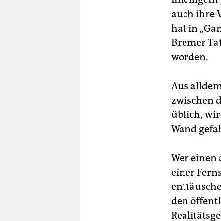
auch ihre 
hat in „Ga
Bremer Tat
worden.
Aus alldem
zwischen d
üblich, wi
Wand gefa
Wer einen 
einer Fern
enttäusche
den öffent
Realitätsge