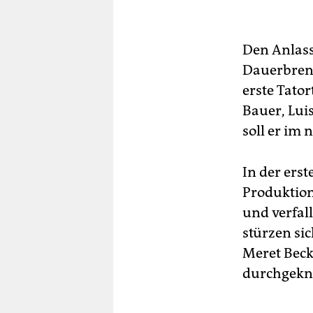
Den Anlass
Dauerbren
erste Tato
Bauer, Lui
soll er im
In der erst
Produktion
und verfal
stürzen si
Meret Beck
durchgekna