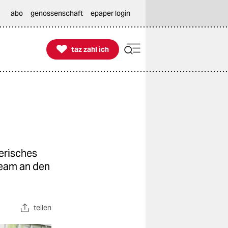
abo
genossenschaft
epaper login

taz zahl ich
taz zahl ich
erisches
Team an den
teilen