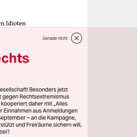
en Idioten
Story und
Gerade nicht
 Anna
 muss Ärger
echts
als
esellschaft! Besonders jetzt
entary,
rt gegen Rechtsextremismus
weise ist
z kooperiert daher mit „Alles
ller Einnahmen aus Anmeldungen
atsächlich
. September – an die Kampagne,
 einem
rstützt und Freiräume sichern will,
en – und
bei?