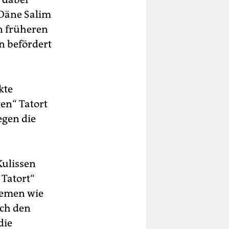
 Däne Salim
in früheren
n befördert
kte
en“ Tatort
egen die
Kulissen
 Tatort“
hemen wie
uch den
die