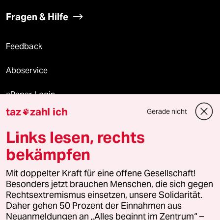
Fragen & Hilfe
Feedback
Aboservice
ePaper Login
taz
zahl ich
Gerade nicht

Downloads für Abonnierende
Links lesen, rechts
bekämpfen
© 2026 taz Verlags und Vertriebs GmbH
Mit doppelter Kraft für eine offene Gesellschaft!
Alle Rechte vorbehalten. Bei rechtlichen Fragen oder für Genehmigungen
wenden Sie sich bitte an
lizenzen@taz.de
Besonders jetzt brauchen Menschen, die sich gegen
Rechtsextremismus einsetzen, unsere Solidarität.
Daher gehen 50 Prozent der Einnahmen aus
Feedback
Redaktionsstatut
Kommune-Richtlinien
KI-
Neuanmeldungen an „Alles beginnt im Zentrum“ –