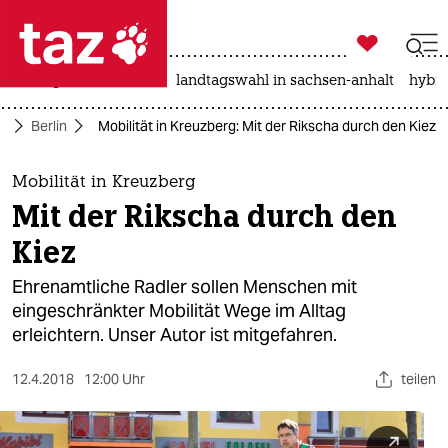

taz zahl ich
niedrigwasser
rente
landtagswahl in sachsen-anhalt
hybri

taz zahl ich
te
Berlin
Mobilität in Kreuzberg: Mit der Rikscha durch den Kiez
taz zahl ich
themen
Mobilität in Kreuzberg
Mit der Rikscha durch den
politik
Kiez
öko
Ehrenamtliche Radler sollen Menschen mit
eingeschränkter Mobilität Wege im Alltag
gesellschaft
erleichtern. Unser Autor ist mitgefahren.
kultur
12.4.2018
12:00 Uhr
teilen
sport