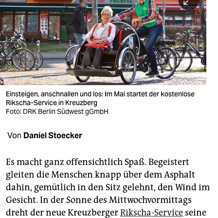
berlin
nord
wahrheit
verlag
verlag
Einsteigen, anschnallen und los: Im Mai startet der kostenlose
Rikscha-Service in Kreuzberg
veranstaltungen
Foto: DRK Berlin Südwest gGmbH
shop
Von
Daniel Stoecker
fragen & hilfe
unterstützen
Es macht ganz offensichtlich Spaß. Begeistert
gleiten die Menschen knapp über dem Asphalt
abo
dahin, gemütlich in den Sitz gelehnt, den Wind im
Gesicht. In der Sonne des Mittwochvormittags
genossenschaft
dreht der neue Kreuzberger
Rikscha-Service
seine