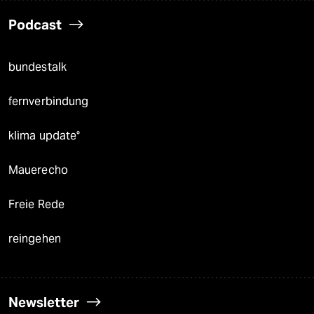
Podcast
bundestalk
fernverbindung
klima update°
Mauerecho
Freie Rede
reingehen
Newsletter