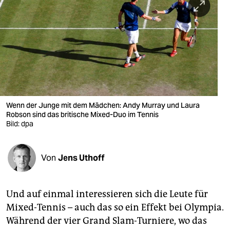
berlin
nord
wahrheit
verlag
verlag
Wenn der Junge mit dem Mädchen: Andy Murray und Laura
veranstaltungen
Robson sind das britische Mixed-Duo im Tennis
Bild: dpa
shop
fragen & hilfe
Von
Jens Uthoff
unterstützen
abo
Und auf einmal interessieren sich die Leute für
Mixed-Tennis – auch das so ein Effekt bei Olympia.
genossenschaft
Während der vier Grand Slam-Turniere, wo das