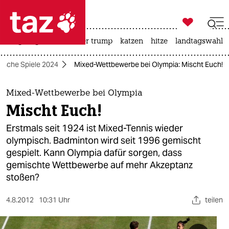

taz zahl ich
bergsteigen
usa unter trump
katzen
hitze
landtagswahl i

taz zahl ich
ische Spiele 2024
Mixed-Wettbewerbe bei Olympia: Mischt Euch!
taz zahl ich
themen
Mixed-Wettbewerbe bei Olympia
Mischt Euch!
politik
Erstmals seit 1924 ist Mixed-Tennis wieder
öko
olympisch. Badminton wird seit 1996 gemischt
gespielt. Kann Olympia dafür sorgen, dass
gesellschaft
gemischte Wettbewerbe auf mehr Akzeptanz
stoßen?
kultur
4.8.2012
10:31 Uhr
teilen
sport