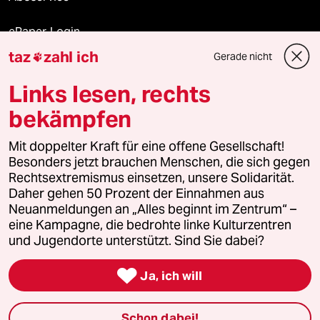
ePaper Login
taz
zahl ich
Gerade nicht

Downloads für Abonnierende
Links lesen, rechts
bekämpfen
© 2026 taz Verlags und Vertriebs GmbH
Alle Rechte vorbehalten. Bei rechtlichen Fragen oder für Genehmigungen
Mit doppelter Kraft für eine offene Gesellschaft!
wenden Sie sich bitte an
lizenzen@taz.de
Besonders jetzt brauchen Menschen, die sich gegen
Rechtsextremismus einsetzen, unsere Solidarität.
Daher gehen 50 Prozent der Einnahmen aus
Feedback
Redaktionsstatut
Kommune-Richtlinien
KI-
Neuanmeldungen an „Alles beginnt im Zentrum“ –
eine Kampagne, die bedrohte linke Kulturzentren
Leitlinie
Informant
Datenschutz
Impressum
AGB
und Jugendorte unterstützt. Sind Sie dabei?
Seitenwende
Einwilligungen widerrufen (Ads)

Ja, ich will
Schon dabei!