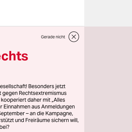
Gerade nicht
 Willi
men dazu
echts
gen und
sich in
r oder
 Minuten
esellschaft! Besonders jetzt
r Flaneure.
rt gegen Rechtsextremismus
z kooperiert daher mit „Alles
ller Einnahmen aus Anmeldungen
rei
. September – an die Kampagne,
en nicht
rstützt und Freiräume sichern will,
ellt, wie
bei?