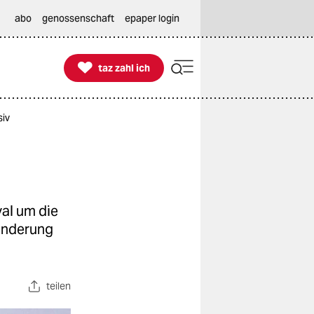
abo
genossenschaft
epaper login

taz zahl ich
taz zahl ich
siv
al um die
hinderung
teilen