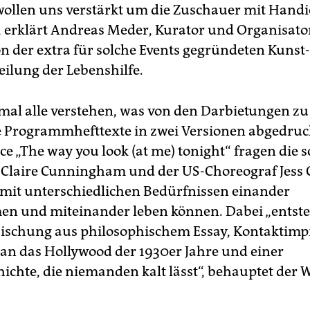
wollen uns verstärkt um die Zuschauer mit Hand
erklärt Andreas Meder, Kurator und Organisato
von der extra für solche Events gegründeten Kunst
eilung der Lebenshilfe.
mal alle verstehen, was von den Darbietungen z
die Programmhefttexte in zwei Versionen abgedruck
e „The way you look (at me) tonight“ fragen die s
 Claire Cunningham und der US-Choreograf Jess C
it unterschiedlichen Bedürfnissen einander
 und miteinander leben können. Dabei „entste
ischung aus philosophischem Essay, Kontaktimpr
 das Hollywood der 1930er Jahre und einer
hichte, die niemanden kalt lässt“, behauptet der 