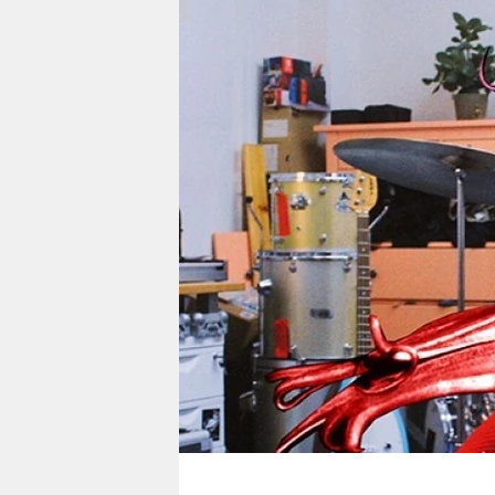
berlin
nord
wahrheit
verlag
verlag
veranstaltungen
shop
fragen & hilfe
unterstützen
abo
genossenschaft