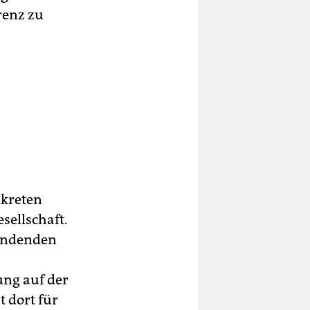
renz zu
kreten
sellschaft.
tfindenden
ung auf der
t dort für