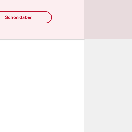
er deren
 urban
Schon dabei!
g“-