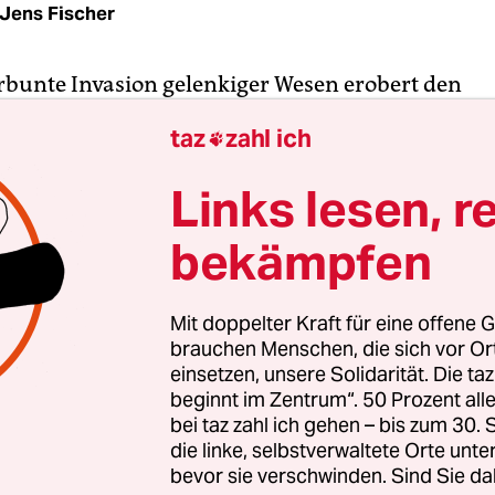
Jens Fischer
rbunte Invasion gelenkiger Wesen erobert den
fad vom Roland zum Theater am Goetheplatz.
taz
zahl ich

lle Performer hat der österreichische Choreograf
tgebracht, Bewegungskünstler von Tanzbar Bre
Links lesen, r
auch Blaumeier-Artisten sind dabei. Sie verschlin
bekämpfen
sich ineinander, kuscheln zusammen. Quetschen 
cken. Hängen auf Automaten, umwickeln Schilde
n Baum im Kopfstand an. Nur für jeweils wenige
Mit doppelter Kraft für eine offene G
lle zu Körper­skulpturen.
Parkour
als Streetart fü
brauchen Menschen, die sich vor O
einsetzen, unsere Solidarität. Die ta
beginnt im Zentrum“. 50 Prozent a
twörtliches Auffüllen von Zwischenräumen, die f
bei taz zahl ich gehen – bis zum 30
urden im Raumdesign der Stadtarchitektur, werd
die linke, selbstverwaltete Orte unte
ionen sichtbar, sondern es wird auch herausgest
bevor sie verschwinden. Sind Sie da