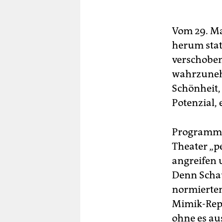
Vom 29. Ma
herum statt
verschoben
wahrzunehm
Schönheit,
Potenzial,
Programm-S
Theater „pe
angreifen 
Denn Schau
normierten
Mimik-Repe
ohne es au