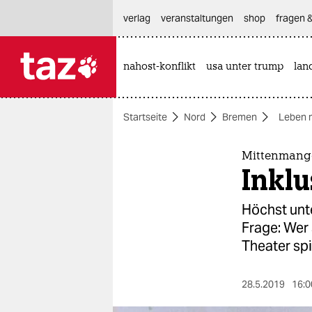
hautnavigation anspringen
hauptinhalt anspringen
footer anspringen
verlag
veranstaltungen
shop
fragen &
nahost-konflikt
usa unter trump
lan

taz zahl ich
taz zahl ich
Startseite
Nord
Bremen
Leben 
themen
politik
Mittenmang-
Inklu
öko
Höchst unt
gesellschaft
Frage: Wer
Theater sp
kultur
sport
28.5.2019
16:0