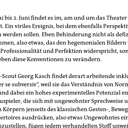
i bis 2. Juni findet es im, am und um das Theate
. Ein viriles Ereignis, bei dem ebenfalls Perspekt
 werden sollen. Eben Behinderung nicht als defiz
en, also etwas, das den hegemonialen Bildern
 Professionalität und Perfektion widerspricht, so
 eben diese Konventionen zu verändern.
cout Georg Kasch findet derart arbeitende inkl
r se subversiv“, weil sie das Verständnis von Nor
und dabei ein hohes experimentelles Potenzial en
spieler, die sich mit ungewohnter Sprechweise u
 Körpern jenseits des klassischen Gesten-, Bewe
rtoires ausdrücken, also etwas Ungewohntes ei
szustellen, fügen jedem verhandelten Stoff unwei