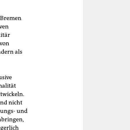
r Bremen
iven
itär
 von
ndern als
usive
malität
twickeln.
nd nicht
gungs- und
nbringen,
gerlich