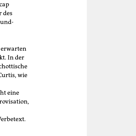
icap
r des
-und-
u erwarten
t. In der
chottische
urtis, wie
ht eine
ovisation,
Werbetext.