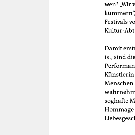
wen? „Wir 
kümmern“, 
Festivals 
Kultur-Abt
Damit erst
ist, sind 
Performanc
Künstlerin
Menschen m
wahrnehmen
soghafte M
Hommage an
Liebesgesc