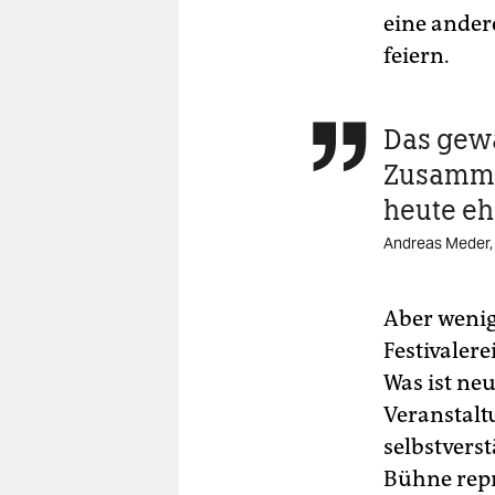
eine andere
feiern.
Das gewa

Zusamme
heute eh
Andreas Meder,
Aber weni
Festivaler
Was ist neu
Veranstalt
selbstvers
Bühne reprä