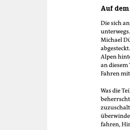
unt
Auf dem
ohn
mot
abs
Die sich a
unterwegs.
Michael Dü
abgesteckt
Alpen hint
an diesem 
Fahren mi
Was die Te
beherrscht 
zuzuschalt
überwinden
fahren, Hi