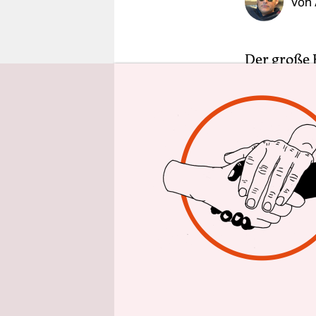
Von
epaper login
Der große K
vergangene
geschlagen
romantisch
Schotterra
lange nich
Mangfallge
wurden.
Wer seiner
unterwegs 
die Hütten
Fahrradstä