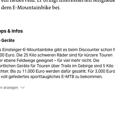
 ein neues Feld. Er bringt interessierten Mitglied
 dem E-Mountainbike bei.
pps & Infos
e Geräte
 Einsteiger-E-Mountainbike gibt es beim Discounter schon f
00 Euro. Die 25 Kilo schweren Räder sind für kürzere Touren
r ebene Feldwege geeignet – für viel mehr nicht. Die
rtlichen Geräte für Touren über Trails im Gebirge sind 5 Kilo
chter. Bis zu 11.000 Euro werden dafür gezahlt. Für 3.000 Euro
 voll gefedertes sporttaugliches E-MTB zu bekommen.
r anzeigen
e Gesetze
 Gefährt, das den Fahrer oder die Fahrerin bis zu einer
hstgeschwindigkeit von 25 km/h nur dann elektrisch