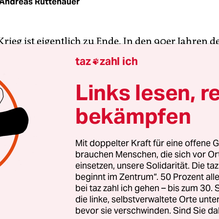
Andreas Rüttenauer
rieg ist eigentlich zu Ende. In den 90er Jahren d
n Jahrhunderts wurden die letzten großen Schl
taz
zahl ich

. Wanderer, die sich von Kiefersfelden aus durch 
e Gießenbachklamm über steile Asphalt- und
Links lesen, r
mpen hochgequält haben zum Brünnsteinhaus, w
bekämpfen
t einsehen, dass die hochprozentigen Anstiege im
birge von Rad­fahrern als ideales Terrain betrach
Mit doppelter Kraft für eine offene G
brauchen Menschen, die sich vor O
einsetzen, unsere Solidarität. Die ta
zeit mit dem Mountainbike in den bayerischen V
beginnt im Zentrum“. 50 Prozent a
war, der musste mit Beschimpfungen rechnen. W
bei taz zahl ich gehen – bis zum 30
betreiber nichts gegen die neue Kundschaft ­hatt
die linke, selbstverwaltete Orte unte
bevor sie verschwinden. Sind Sie da
nder in über 1.300 Metern Höhe zur Normalersc