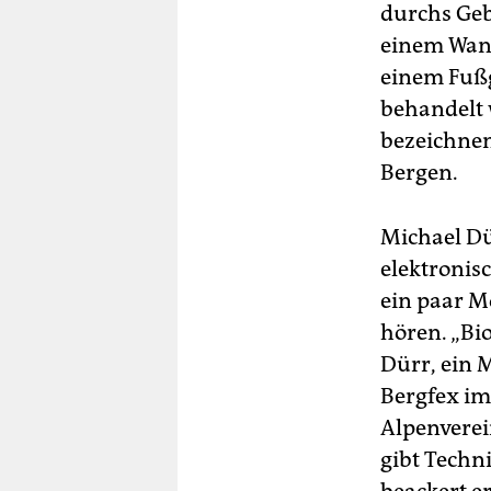
durchs Geb
einem Wand
einem Fußg
behandelt 
bezeichnen
Bergen.
Michael Dü
elektronis
ein paar 
hören. „Bio
Dürr, ein 
Bergfex im
Alpenverei
gibt Techn