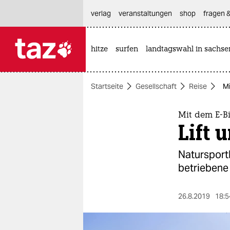
hautnavigation anspringen
hauptinhalt anspringen
footer anspringen
verlag
veranstaltungen
shop
fragen &
hitze
surfen
landtagswahl in sachse

taz zahl ich
taz zahl ich
Startseite
Gesellschaft
Reise
Mi
themen
politik
Mit dem E-B
Lift 
öko
Natursport
gesellschaft
betriebene
kultur
26.8.2019
18:5
sport