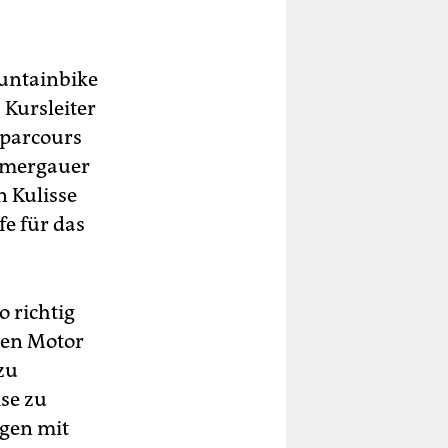
untainbike
Kursleiter
sparcours
Ammergauer
n Kulisse
fe für das
o richtig
 den Motor
zu
se zu
ngen mit