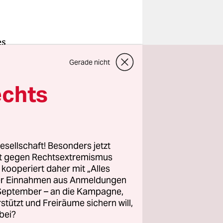
es
achten
Gerade nicht
die wild-
echts
ollten es
tet
esellschaft! Besonders jetzt
rt gegen Rechtsextremismus
z kooperiert daher mit „Alles
oralpen
ller Einnahmen aus Anmeldungen
eil aber
. September – an die Kampagne,
en, wurden
rstützt und Freiräume sichern will,
bei?
heinung in