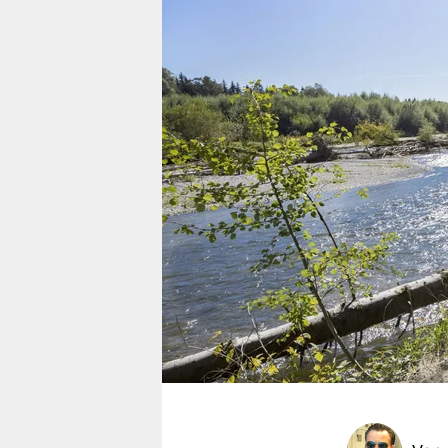
berlin
nord
wahrheit
verlag
verlag
veranstaltungen
shop
fragen & hilfe
unterstützen
abo
genossenschaft