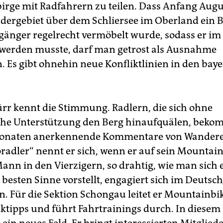
irge mit Radfahrern zu teilen. Dass Anfang Augu
ergebiet über dem Schliersee im Oberland ein B
änger regelrecht vermöbelt wurde, sodass er im 
werden musste, darf man getrost als Ausnahme
. Es gibt ohnehin neue Konfliktlinien in den bay
rr kennt die Stimmung. Radlern, die sich ohne
che Unterstützung den Berg hinaufquälen, beko
Monaten anerkennende Kommentare von Wandere
radler“ nennt er sich, wenn er auf sein Mountainb
Mann in den Vierzigern, so drahtig, wie man sich 
 besten Sinne vorstellt, engagiert sich im Deutsc
n. Für die Sektion Schongau leitet er Mountainbi
iktipps und führt Fahrtrainings durch. In diesem