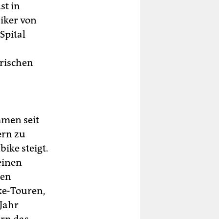
st in
iker von
Spital
erischen
mmen seit
rn zu
ike steigt.
einen
hen
ke-Touren,
 Jahr