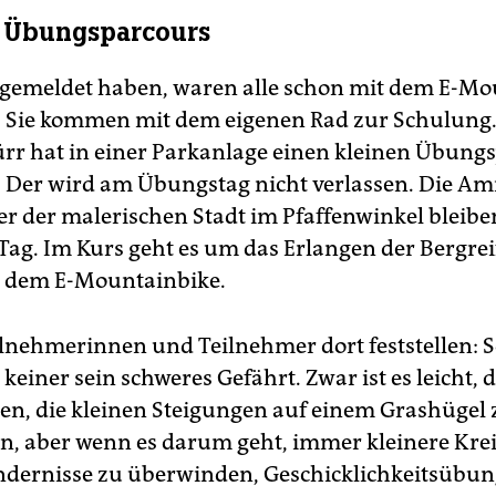
erstützt, wenn in die Pedale getreten wird, ist einem Fahrrad
 Übungsparcours
e Motorunterstützung gleichgestellt. In Deutschland ist das
orunterstützte Fahren also grundsätzlich erlaubt. Fahren
eits von Wegen ist verboten.
ngemeldet haben, waren alle schon mit dem E-Mo
 Sie kommen mit dem eigenen Rad zur Schulung. 
rr hat in einer Parkanlage einen kleinen Übung
. Der wird am Übungstag nicht verlassen. Die 
er der malerischen Stadt im Pfaffenwinkel bleibe
Tag. Im Kurs geht es um das Erlangen der Bergrei
t dem E-Mountainbike.
ilnehmerinnen und Teilnehmer dort feststellen: S
keiner sein schweres Gefährt. Zwar ist es leicht,
en, die kleinen Steigungen auf einem Grashügel 
, aber wenn es darum geht, immer kleinere Krei
ndernisse zu überwinden, Geschicklichkeitsübu