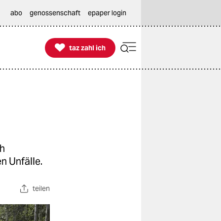
abo
genossenschaft
epaper login

taz zahl ich
taz zahl ich
ch
n Unfälle.
teilen