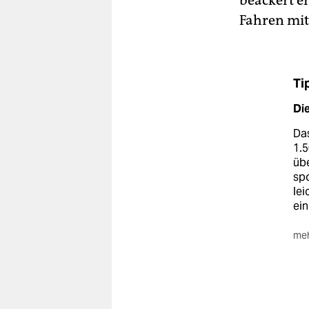
beackert er
Fahren mit
Ti
Di
Das
1.5
übe
spo
lei
ein
meh
Di
Ein
Höc