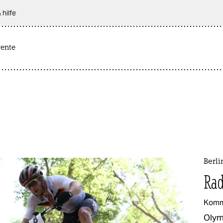
 hilfe
rente
Berl
Rad
Komm
Olym