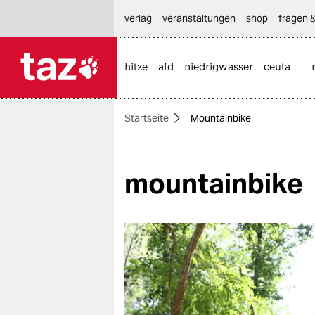
hautnavigation anspringen
hauptinhalt anspringen
footer anspringen
verlag
veranstaltungen
shop
fragen &
hitze
afd
niedrigwasser
ceuta

taz zahl ich
taz zahl ich
Startseite
Mountainbike
themen
politik
mountainbike
öko
gesellschaft
kultur
sport