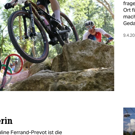
frag
Ort 
mach
Geda
9.4.2
rin
ine Ferrand-Prevot ist die