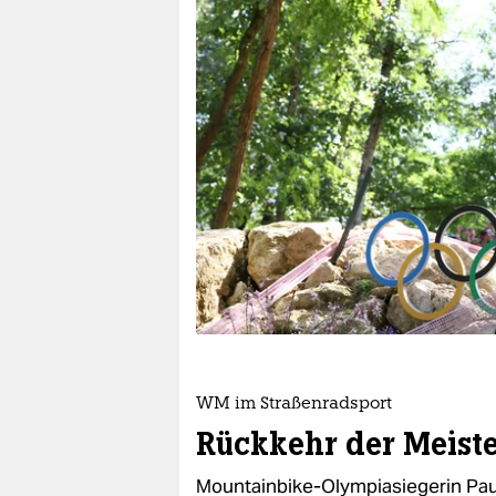
berlin
nord
wahrheit
verlag
verlag
veranstaltungen
shop
fragen & hilfe
unterstützen
WM im Straßenradsport
abo
Rückkehr der Meiste
genossenschaft
Mountainbike-Olympiasiegerin Paul