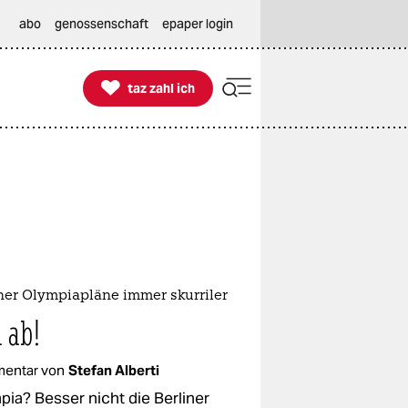
abo
genossenschaft
epaper login

taz zahl ich
taz zahl ich
iner Olympiapläne immer skurriler
 ab!
entar von
Stefan Alberti
pia? Besser nicht die Berliner