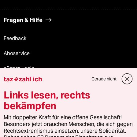
Fragen & Hilfe
Feedback
Aboservice
ePaper Login
taz
zahl ich
Gerade nicht

Downloads für Abonnierende
Links lesen, rechts
bekämpfen
© 2026 taz Verlags und Vertriebs GmbH
Mit doppelter Kraft für eine offene Gesellschaft!
Alle Rechte vorbehalten. Bei rechtlichen Fragen oder für Genehmigungen
wenden Sie sich bitte an
lizenzen@taz.de
Besonders jetzt brauchen Menschen, die sich gegen
Rechtsextremismus einsetzen, unsere Solidarität.