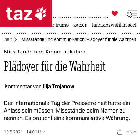

taz zahl ich
bergsteigen
usa unter trump
katzen
landtagswahl in sachs

taz zahl ich
eiheit
Missstände und Kommunikation: Plädoyer für die Wahrheit
taz zahl ich
Missstände und Kommunikation
themen
Plädoyer für die Wahrheit
politik
öko
Kommentar von
Ilija Trojanow
gesellschaft
Der internationale Tag der Pressefreiheit hätte ein
Anlass sein müssen, Missstände beim Namen zu
kultur
nennen. Es braucht eine kommunikative Währung.
sport
13.5.2021
14:01 Uhr
teilen