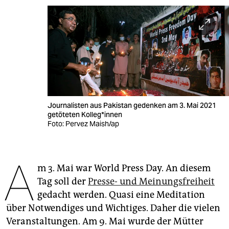
berlin
nord
wahrheit
verlag
verlag
Journalisten aus Pakistan gedenken am 3. Mai 2021
veranstaltungen
getöteten Kol­le­g*in­nen
Foto: Pervez Maish/ap
shop
fragen & hilfe
A
m 3. Mai war World Press Day. An diesem
unterstützen
Tag soll der
Presse- und Meinungsfreiheit
abo
gedacht werden. Quasi eine Meditation
über Notwendiges und Wichtiges. Daher die vielen
genossenschaft
Veranstaltungen. Am 9. Mai wurde der Mütter