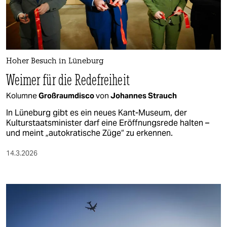
berlin
nord
wahrheit
Hoher Besuch in Lüneburg
verlag
Weimer für die Redefreiheit
verlag
Kolumne
Großraumdisco
von
Johannes Strauch
veranstaltungen
In Lüneburg gibt es ein neues Kant-Museum, der
Kulturstaatsminister darf eine Eröffnungsrede halten –
shop
und meint „autokratische Züge“ zu erkennen.
fragen & hilfe
14.3.2026
unterstützen
abo
genossenschaft