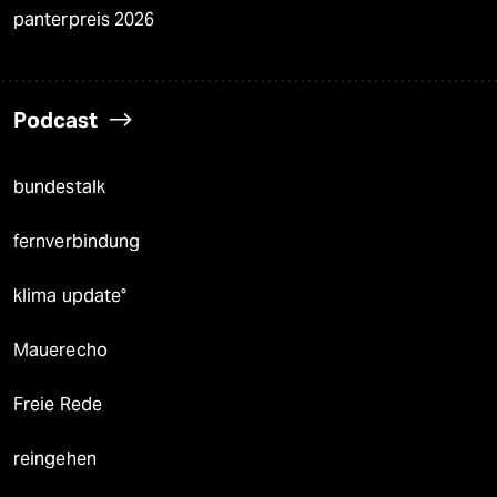
panterpreis 2026
Podcast
bundestalk
fernverbindung
klima update°
Mauerecho
Freie Rede
reingehen