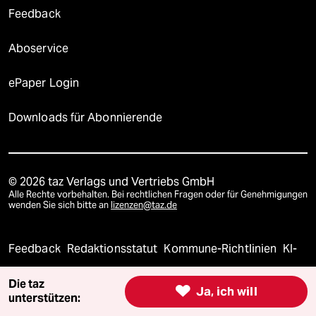
Feedback
Aboservice
ePaper Login
Downloads für Abonnierende
© 2026 taz Verlags und Vertriebs GmbH
Alle Rechte vorbehalten. Bei rechtlichen Fragen oder für Genehmigungen
wenden Sie sich bitte an
lizenzen@taz.de
Feedback
Redaktionsstatut
Kommune-Richtlinien
KI-
Leitlinie
Informant
Datenschutz
Impressum
AGB
Die taz

Ja, ich will
unterstützen: