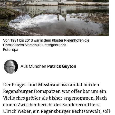
berlin
nord
wahrheit
verlag
Von 1981 bis 2013 war in dem Kloster Pielenhofen die
Domspatzen-Vorschule untergebracht
verlag
Foto: dpa
veranstaltungen
shop
Aus München
Patrick Guyton
fragen & hilfe
Der Prügel- und Missbrauchsskandal bei den
unterstützen
Regensburger Domspatzen war offenbar um ein
abo
Vielfaches größer als bisher angenommen. Nach
einem Zwischenbericht des Sonderermittlers
genossenschaft
Ulrich Weber, ein Regensburger Rechtsanwalt, soll