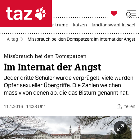

taz zahl ich
bergsteigen
usa unter trump
katzen
landtagswahl in sachs

taz zahl ich
Alltag
Missbrauch bei den Domspatzen: Im Internat der Angst
taz zahl ich
themen
Missbrauch bei den Domspatzen
Im Internat der Angst
politik
Jeder dritte Schüler wurde verprügelt, viele wurden
öko
Opfer sexueller Übergriffe. Die Zahlen weichen
massiv von denen ab, die das Bistum genannt hat.
gesellschaft
11.1.2016
14:28 Uhr
teilen
kultur
sport