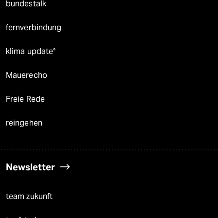
bundestalk
fernverbindung
klima update°
Mauerecho
Freie Rede
reingehen
Newsletter
team zukunft