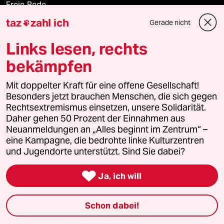
Freie Rede
taz
zahl ich
Gerade nicht

reingehen
Links lesen, rechts
bekämpfen
Newsletter
Mit doppelter Kraft für eine offene Gesellschaft!
Besonders jetzt brauchen Menschen, die sich gegen
team zukunft
Rechtsextremismus einsetzen, unsere Solidarität.
Daher gehen 50 Prozent der Einnahmen aus
Neuanmeldungen an „Alles beginnt im Zentrum“ –
taz frisch
eine Kampagne, die bedrohte linke Kulturzentren
und Jugendorte unterstützt. Sind Sie dabei?
taz zahl ich

Ja, ich will
taz lab Infobrief
Schon dabei!
Veranstaltungen