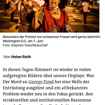
berlin
nord
wahrheit
verlag
Besonders der Protest von schwarzen Frauen wird gerne überhört,
verlag
Washington D.C. am 7. Juni
Foto: Stephen Voss/Redux/laif
veranstaltungen
Von
Helen Roth
shop
fragen & hilfe
In diesen Tagen flimmert sie wieder in vielen
aufgeregten Bildern über unsere Displays: Wut.
unterstützen
Der Mord an
George Floyd
hat eine Welle der
abo
Entrüstung ausgelöst und ein altbekanntes
Problem wieder neu in den Fokus gerückt: den
genossenschaft
strukturellen und institutionellen Rassismus