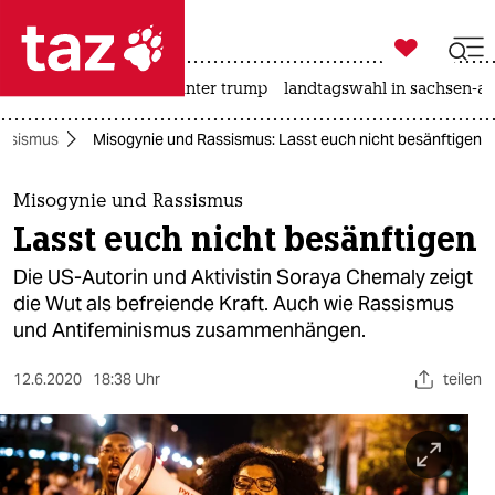

taz zahl ich
nahost-konflikt
usa unter trump
landtagswahl in sachsen-an

taz zahl ich
assismus
Misogynie und Rassismus: Lasst euch nicht besänftigen
taz zahl ich
themen
Misogynie und Rassismus
Lasst euch nicht besänftigen
politik
Die US-Autorin und Aktivistin Soraya Chemaly zeigt
öko
die Wut als befreiende Kraft. Auch wie Rassismus
und Antifeminismus zusammenhängen.
gesellschaft
12.6.2020
18:38 Uhr
teilen
kultur
sport