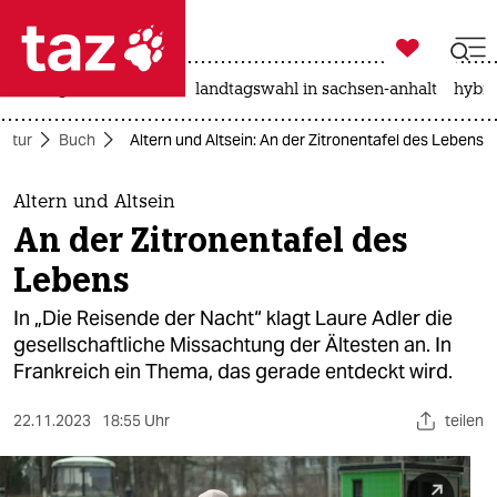

taz zahl ich
niedrigwasser
rente
landtagswahl in sachsen-anhalt
hybri

taz zahl ich
ultur
Buch
Altern und Altsein: An der Zitronentafel des Lebens
taz zahl ich
themen
Altern und Altsein
An der Zitronentafel des
politik
Lebens
öko
In „Die Reisende der Nacht“ klagt Laure Adler die
gesellschaftliche Missachtung der Ältesten an. In
gesellschaft
Frankreich ein Thema, das gerade entdeckt wird.
kultur
22.11.2023
18:55 Uhr
teilen
sport