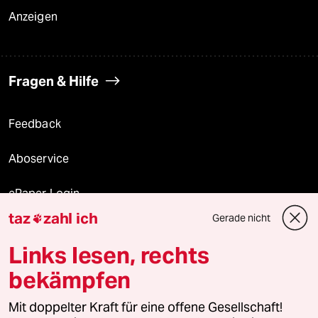
Anzeigen
Fragen & Hilfe
Feedback
Aboservice
ePaper Login
taz
zahl ich
Gerade nicht

Downloads für Abonnierende
Links lesen, rechts
bekämpfen
© 2026 taz Verlags und Vertriebs GmbH
Alle Rechte vorbehalten. Bei rechtlichen Fragen oder für Genehmigungen
Mit doppelter Kraft für eine offene Gesellschaft!
wenden Sie sich bitte an
lizenzen@taz.de