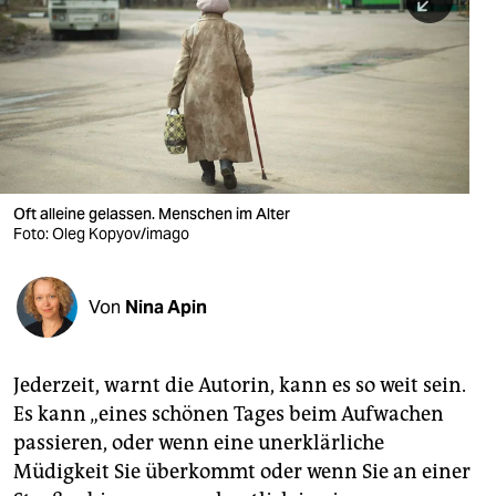
berlin
nord
wahrheit
verlag
verlag
Oft alleine gelassen. Menschen im Alter
Foto: Oleg Kopyov/imago
veranstaltungen
shop
Von
Nina Apin
fragen & hilfe
unterstützen
Jederzeit, warnt die Autorin, kann es so weit sein.
Es kann „eines schönen Tages beim Aufwachen
abo
passieren, oder wenn eine unerklärliche
genossenschaft
Müdigkeit Sie überkommt oder wenn Sie an einer