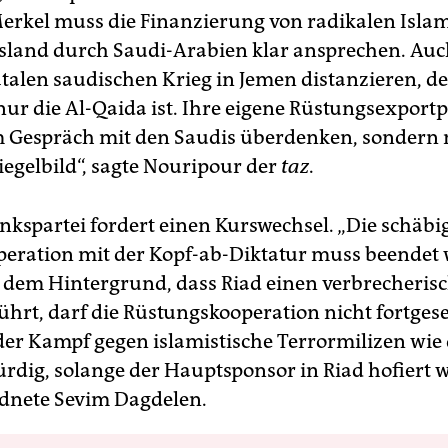
erkel muss die Finanzierung von radikalen Isla
sland durch Saudi-Arabien klar ansprechen. Auc
atalen saudischen Krieg in Jemen distanzieren, d
r die Al-Qaida ist. Ihre eigene Rüstungsexportpol
im Gespräch mit den Saudis überdenken, sondern
iegelbild“, sagte Nouripour der
taz
.
inkspartei fordert einen Kurswechsel. „Die schäbi
peration mit der Kopf-ab-Diktatur muss beendet
 dem Hintergrund, dass Riad einen verbrecheris
ührt, darf die Rüstungskooperation nicht fortgese
der Kampf gegen islamistische Terrormilizen wie d
dig, solange der Hauptsponsor in Riad hofiert wi
dnete Sevim Dagdelen.