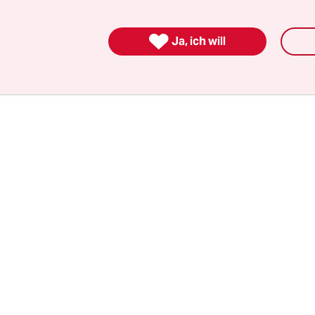
schäfte mit Saudi-Arabien auf der Tagesordnun

Ja, ich will