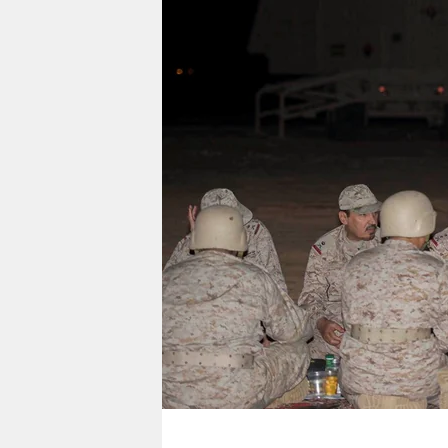
berlin
nord
wahrheit
verlag
verlag
veranstaltungen
shop
fragen & hilfe
unterstützen
abo
genossenschaft