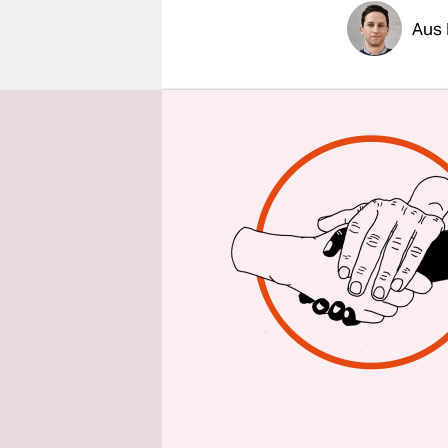
epaper login
Aus 
Trotz anha
Bundeskanz
Deutschla
Verteidig
voraussicht
Besuchen, 
werden“, sa
Tageszeit
Anlass und
„Da kann ic
Regierungs