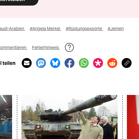
audi-Arabien
#Angela Merkel
#Rüstungsexporte
#Jemen
ommentieren
Fehlerhinweis
 teilen