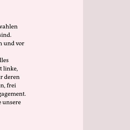
wahlen
sind.
h und vor
lles
 linke,
ür deren
n, frei
ngagement.
e unsere