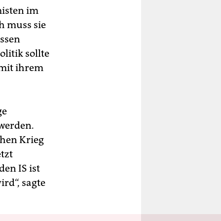
misten im
h muss sie
essen
itik sollte
 mit ihrem
ge
 werden.
chen Krieg
tzt
en IS ist
rd“, sagte