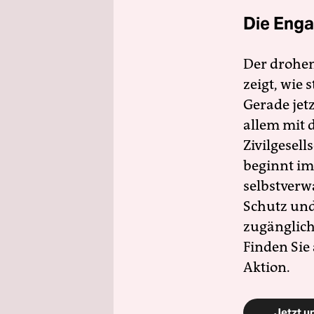
Die Enga
Der drohe
zeigt, wie
Gerade jet
allem mit d
Zivilgesell
beginnt im
selbstverw
Schutz und 
zugänglich
Finden Sie
Aktion.
Jetzt u