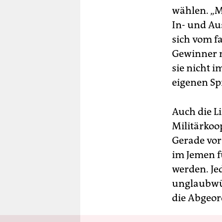
wählen. „M
In- und Au
sich vom f
Gewinner nu
sie nicht 
eigenen Sp
Auch die L
Militärkoo
Gerade vor
im Jemen f
werden. Je
unglaubwür
die Abgeor