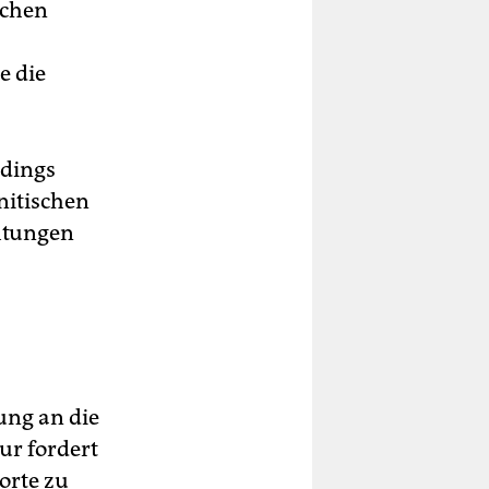
schen
e die
rdings
nitischen
htungen
ung an die
ur fordert
orte zu