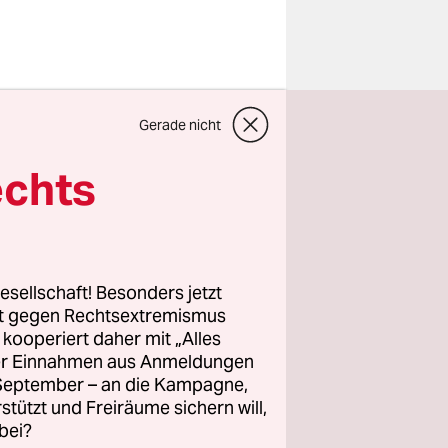
Gerade nicht
nach
if und
echts
an diesen
tattfinden
der
esellschaft! Besonders jetzt
rt gegen Rechtsextremismus
z kooperiert daher mit „Alles
ller Einnahmen aus Anmeldungen
t offen.
. September – an die Kampagne,
rstützt und Freiräume sichern will,
eitere
bei?