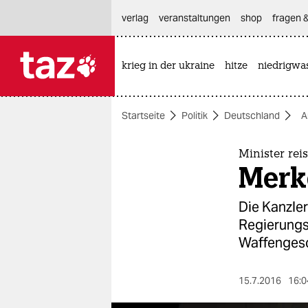
hautnavigation anspringen
hauptinhalt anspringen
footer anspringen
verlag
veranstaltungen
shop
fragen &
krieg in der ukraine
hitze
niedrigwa

taz zahl ich
taz zahl ich
Startseite
Politik
Deutschland
A
themen
politik
Minister rei
Merke
öko
Die Kanzler
gesellschaft
Regierungs
Waffenges
kultur
sport
15.7.2016
16:0