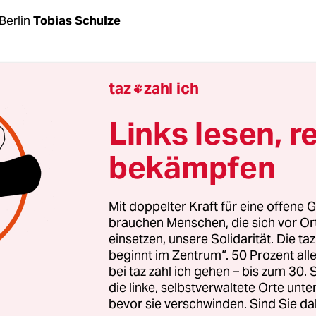
Berlin
Tobias Schulze
ltender Kritik an der Politik Saudi-Arabiens hat
taz
zahl ich

lerin Angela Merkel zwei Minister des Landes 
nd eingeladen. Innenminister Mohammed bin Na
Links lesen, r
ungsminister Mohammed bin Salman werden
bekämpfen
lich Ende 2016 nach Berlin reisen. „Wir arbeiten 
die auf Einladung von Kanzlerin Angela Merkel s
gte der deutsche Botschafter in Riad, Boris Ruge,
Mit doppelter Kraft für eine offene G
ung
Saudi
Gazette
.
brauchen Menschen, die sich vor O
einsetzen, unsere Solidarität. Die ta
beginnt im Zentrum“. 50 Prozent a
 Inhalt der geplanten Gespräche bleiben zunächs
bei taz zahl ich gehen – bis zum 30
h gerade nichts zu sagen“, beteuerte eine
die linke, selbstverwaltete Orte unte
sprecherin in Berlin. Unklar ist damit auch, ob w
bevor sie verschwinden. Sind Sie da