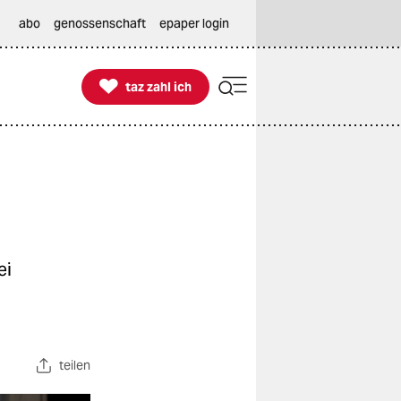
abo
genossenschaft
epaper login

taz zahl ich
taz zahl ich
ei
teilen