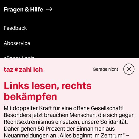
Fragen & Hilfe
Feedback
Aboservice
ePaper Login
taz
zahl ich
Gerade nicht

Downloads für Abonnierende
Links lesen, rechts
bekämpfen
© 2026 taz Verlags und Vertriebs GmbH
Alle Rechte vorbehalten. Bei rechtlichen Fragen oder für Genehmigungen
Mit doppelter Kraft für eine offene Gesellschaft!
wenden Sie sich bitte an
lizenzen@taz.de
Besonders jetzt brauchen Menschen, die sich gegen
Rechtsextremismus einsetzen, unsere Solidarität.
Daher gehen 50 Prozent der Einnahmen aus
Feedback
Redaktionsstatut
Kommune-Richtlinien
KI-
Neuanmeldungen an „Alles beginnt im Zentrum“ –