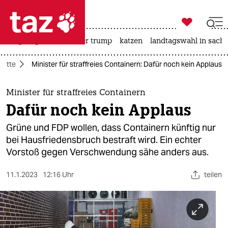

taz zahl ich
bergsteigen
usa unter trump
katzen
landtagswahl in sachs

taz zahl ich
batte
Minister für straffreies Containern: Dafür noch kein Applaus
taz zahl ich
themen
Minister für straffreies Containern
Dafür noch kein Applaus
politik
Grüne und FDP wollen, dass Containern künftig nur
öko
bei Hausfriedensbruch bestraft wird. Ein echter
Vorstoß gegen Verschwendung sähe anders aus.
gesellschaft
11.1.2023
12:16 Uhr
teilen
kultur
sport