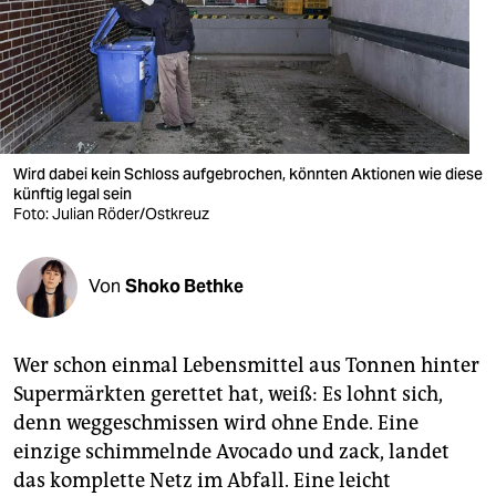
berlin
nord
wahrheit
verlag
Wird dabei kein Schloss aufgebrochen, könnten Aktionen wie diese
künftig legal sein
verlag
Foto: Julian Röder/Ostkreuz
veranstaltungen
shop
Von
Shoko Bethke
fragen & hilfe
Wer schon einmal Lebensmittel aus Tonnen hinter
unterstützen
Supermärkten gerettet hat, weiß: Es lohnt sich,
abo
denn weggeschmissen wird ohne Ende. Eine
einzige schimmelnde Avocado und zack, landet
genossenschaft
das komplette Netz im Abfall. Eine leicht