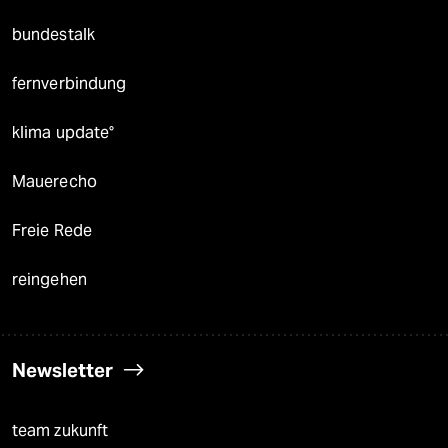
bundestalk
fernverbindung
klima update°
Mauerecho
Freie Rede
reingehen
Newsletter
team zukunft