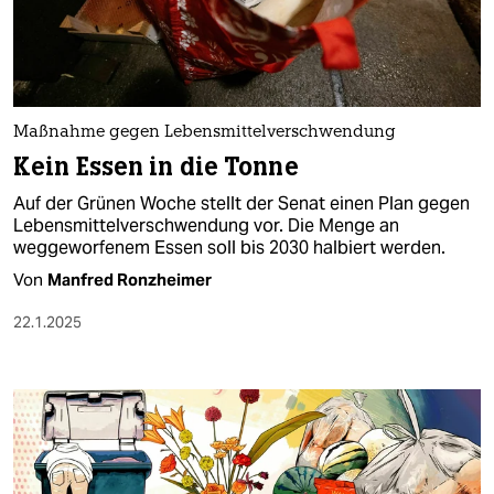
berlin
nord
wahrheit
Maßnahme gegen Lebensmittelverschwendung
verlag
Kein Essen in die Tonne
verlag
Auf der Grünen Woche stellt der Senat einen Plan gegen
Lebensmittelverschwendung vor. Die Menge an
veranstaltungen
weggeworfenem Essen soll bis 2030 halbiert werden.
shop
Von
Manfred Ronzheimer
fragen & hilfe
22.1.2025
unterstützen
abo
genossenschaft