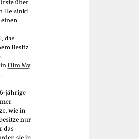
ürste über
n Helsinki
r einen
, das
nem Besitz
e
ein
Film My
.
6-jährige
immer
ze, wie in
besitze nur
r das
rden sie in