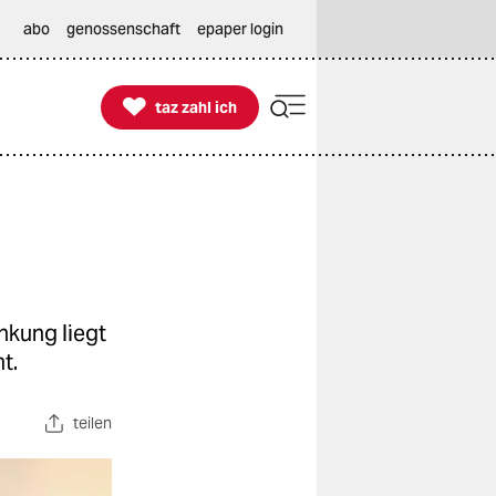
abo
genossenschaft
epaper login

taz zahl ich
taz zahl ich
nkung liegt
t.
teilen