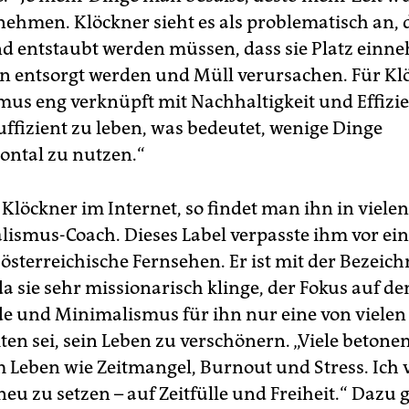
ehmen. Klöckner sieht es als problematisch an, 
nd entstaubt werden müssen, dass sie Platz einn
 entsorgt werden und Müll verursachen. Für Klö
us eng verknüpft mit Nachhaltigkeit und Effizie
uffizient zu leben, was bedeutet, wenige Dinge
ontal zu nutzen.“
Klöckner im Internet, so findet man ihn in viele
lismus-Coach. Dieses Label verpasste ihm vor ei
 österreichische Fernsehen. Er ist mit der Bezeic
da sie sehr missionarisch klinge, der Fokus auf d
de und Minimalismus für ihn nur eine von vielen
ten sei, sein Leben zu verschönern. „Viele betone
m Leben wie Zeitmangel, Burnout und Stress. Ich
eu zu setzen – auf Zeitfülle und Freiheit.“ Dazu 