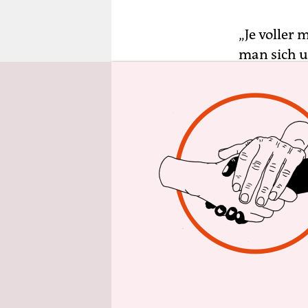
epaper login
„Je voller 
man sich u
Herbst 201
„Leichtes G
brauchst. 
hinterfrag
Idee, die 
Was macht 
unnötig? W
Filmen, Yo
Hilfe an. 
gleichzeiti
der Univer