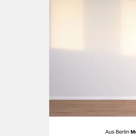
berlin
nord
wahrheit
verlag
verlag
veranstaltungen
shop
fragen & hilfe
unterstützen
abo
genossenschaft
Aus Berlin
Me