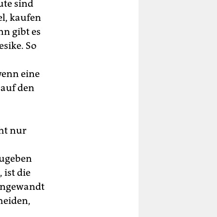
ute sind
el, kaufen
n gibt es
esike. So
wenn eine
 auf den
cht nur
zugeben
ist die
angewandt
heiden,