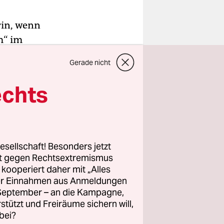
rin, wenn
m“ im
em Album
Gerade nicht
9% nicht
“ Zu
echts
nur eine
ur
esellschaft! Besonders jetzt
gebern,
rt gegen Rechtsextremismus
z kooperiert daher mit „Alles
bieten
ller Einnahmen aus Anmeldungen
r Eigentum
. September – an die Kampagne,
sike von
rstützt und Freiräume sichern will,
, den er
bei?