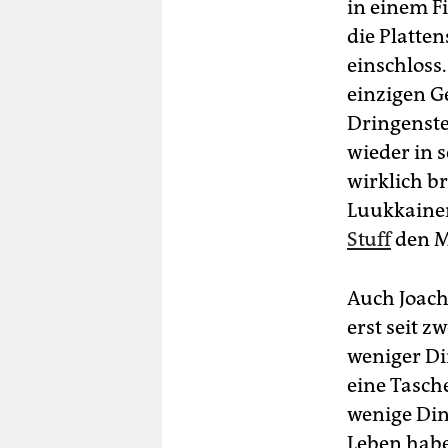
in einem F
die Platte
einschloss.
einzigen G
Dringenste
wieder in 
wirklich b
Luukkainen
Stuff
den M
Auch Joach
erst seit z
weniger Din
eine Tasch
wenige Din
Leben habe