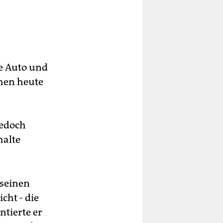
e Auto und
chen heute
jedoch
halte
 seinen
ht - die
tierte er