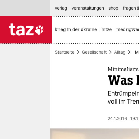
hautnavigation anspringen
hauptinhalt anspringen
footer anspringen
verlag
veranstaltungen
shop
fragen &
krieg in der ukraine
hitze
niedrigwa

taz zahl ich
taz zahl ich
Startseite
Gesellschaft
Alltag
Mi
themen
politik
Minimalismu
Was 
öko
Entrümpeln
gesellschaft
voll im Tr
kultur
24.1.2016
19:1
sport