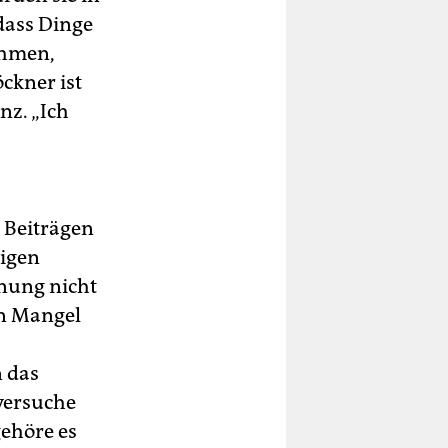
dass Dinge
ehmen,
ckner ist
nz. „Ich
n Beiträgen
nigen
hnung nicht
en Mangel
n das
 versuche
gehöre es