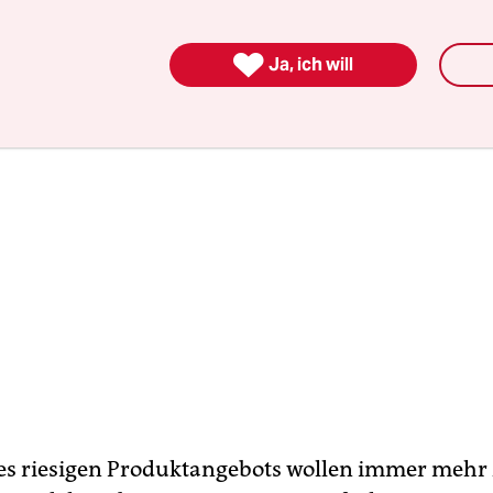
esellschaftliche Resonanz auf das Überangebot“ be

Ja, ich will
des riesigen Produktangebots wollen immer meh