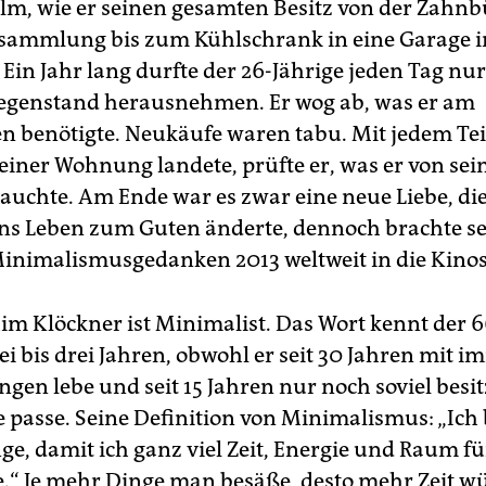
ilm, wie er seinen gesamten Besitz von der Zahnb
nsammlung bis zum Kühlschrank in eine Garage i
 Ein Jahr lang durfte der 26-Jährige jeden Tag nu
egenstand herausnehmen. Er wog ab, was er am
n benötigte. Neukäufe waren tabu. Mit jedem Teil
seiner Wohnung landete, prüfte er, was er von sei
rauchte. Am Ende war es zwar eine neue Liebe, di
s Leben zum Guten änderte, dennoch brachte s
inimalismusgedanken 2013 weltweit in die Kinos
im Klöckner ist Minimalist. Das Wort kennt der 6
wei bis drei Jahren, obwohl er seit 30 Jahren mit 
gen lebe und seit 15 Jahren nur noch soviel besit
e passe. Seine Definition von Minimalismus: „Ich 
ge, damit ich ganz viel Zeit, Energie und Raum fü
.“ Je mehr Dinge man besäße, desto mehr Zeit wü