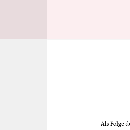
als die „g
Als Folge 