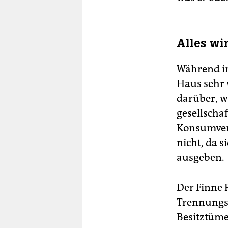
Alles wi
Während in
Haus sehr 
darüber, wa
gesellschaf
Konsumverw
nicht, da s
ausgeben.
Der Finne 
Trennungss
Besitztüme