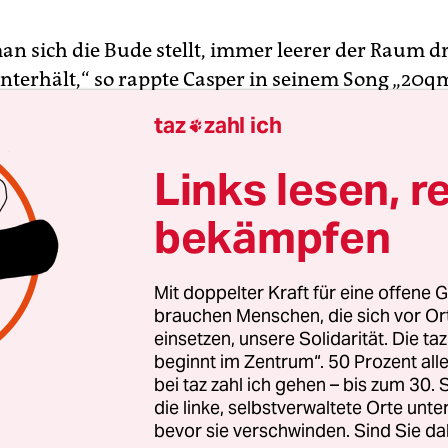
man sich die Bude stellt, immer leerer der Raum d
nterhält,“ so rappte Casper in seinem Song „20q
3. Im November 2015 legten Silbermond mit ihr
taz
zahl ich

epäck“ nach: „Eines Tages fällt dir auf, dass du 9
Du nimmst all den Ballast und schmeißt ihn weg.
Links lesen, r
en, was man wirklich braucht im Leben, ist nicht 
bekämpfen
in der Musikbranche thematisiert wird.
mich glücklich? Was brauche ich? Was belastet n
Mit doppelter Kraft für eine offene G
as bereichert mein Leben? Eine Vielzahl von Rat
brauchen Menschen, die sich vor O
einsetzen, unsere Solidarität. Die ta
uTube-Videos, Minimalismus-Coaches und Blogs 
beginnt im Zentrum“. 50 Prozent a
Interessierte und KundInnen hoffen, dass wenige
bei taz zahl ich gehen – bis zum 30
g auch mehr Glück bedeutet. Prof. Dr. Sascha Frie
die linke, selbstverwaltete Orte unte
sität Würzburg beschäftigt sich mit Minimalismus
bevor sie verschwinden. Sind Sie da