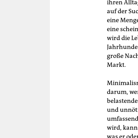
ihren Allt
auf der Su
eine Menge
eine schein
wird die Le
Jahrhunder
große Nach
Markt.
Minimalismu
darum, wen
belastende
und unnötig
umfassend
wird, kann
was er ode