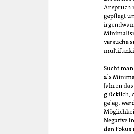
Anspruch n
gepflegt u
irgendwann
Minimalism
versuche s
multifunki
Sucht man 
als Minima
Jahren das
glücklich, 
gelegt wer
Möglichkei
Negative i
den Fokus n