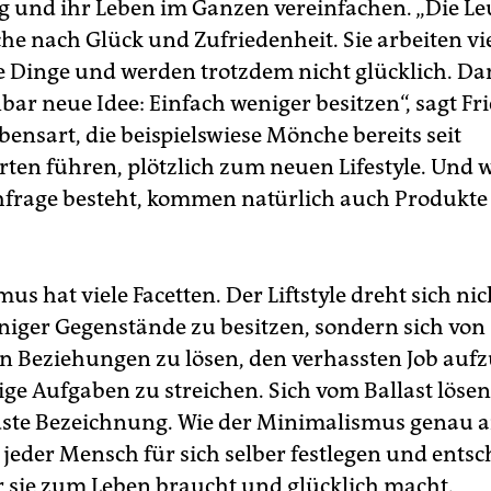
ag und ihr Leben im Ganzen vereinfachen. „Die Le
che nach Glück und Zufriedenheit. Sie arbeiten vi
 Dinge und werden trotzdem nicht glücklich. Dan
bar neue Idee: Einfach weniger besitzen“, sagt Fri
bensart, die beispielswiese Mönche bereits seit
ten führen, plötzlich zum neuen Lifestyle. Und 
frage besteht, kommen natürlich auch Produkte
s hat viele Facetten. Der Liftstyle dreht sich ni
iger Gegenstände zu besitzen, sondern sich von
n Beziehungen zu lösen, den verhassten Job auf
e Aufgaben zu streichen. Sich vom Ballast lösen, 
ste Bezeichnung. Wie der Minimalismus genau 
 jeder Mensch für sich selber festlegen und entsc
r sie zum Leben braucht und glücklich macht.