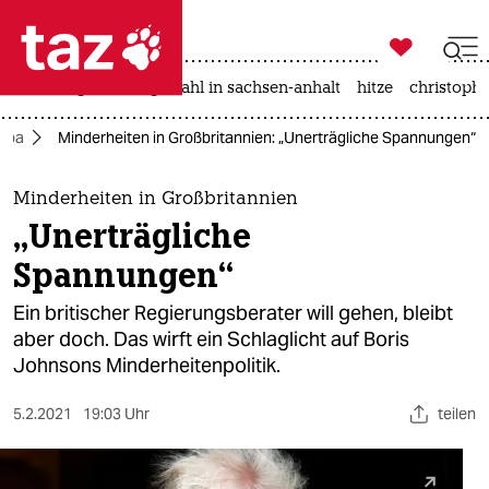

taz zahl ich
iran-krieg
landtagswahl in sachsen-anhalt
hitze
christophe

taz zahl ich
opa
Minderheiten in Großbritannien: „Unerträgliche Spannungen“
taz zahl ich
themen
Minderheiten in Großbritannien
„Unerträgliche
politik
Spannungen“
öko
Ein britischer Regierungsberater will gehen, bleibt
aber doch. Das wirft ein Schlaglicht auf Boris
gesellschaft
Johnsons Minderheitenpolitik.
kultur
5.2.2021
19:03 Uhr
teilen
sport