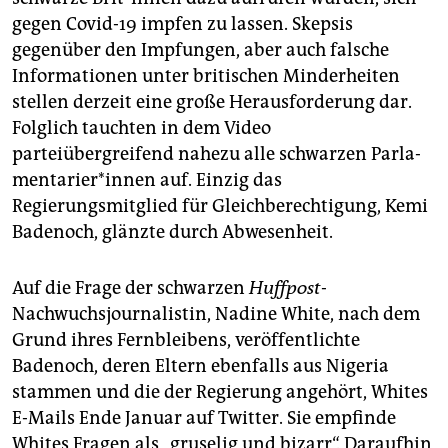
gegen Covid-19 impfen zu lassen. Skepsis
gegenüber den Impfungen, aber auch falsche
Informationen unter britischen Minderheiten
stellen derzeit eine große Herausforderung dar.
Folglich tauchten in dem Video
parteiübergreifend nahezu alle schwarzen Par­la­
men­ta­rie­r*in­nen auf. Einzig das
Regierungsmitglied für Gleichberechtigung, Kemi
Badenoch, glänzte durch Abwesenheit.
Auf die Frage der schwarzen
Huffpost
-
Nachwuchsjournalistin, Nadine White, nach dem
Grund ihres Fernbleibens, veröffentlichte
Badenoch, deren Eltern ebenfalls aus Nigeria
stammen und die der Regierung angehört, Whites
E-Mails Ende Januar auf Twitter. Sie empfinde
Whites Fragen als „gruselig und bizarr“. Daraufhin