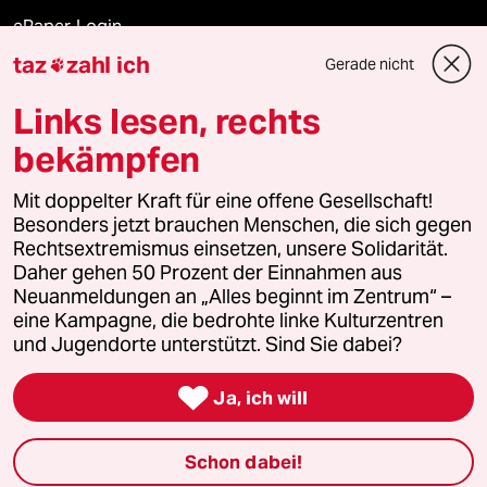
ePaper Login
taz
zahl ich
Gerade nicht

Downloads für Abonnierende
Links lesen, rechts
bekämpfen
© 2026 taz Verlags und Vertriebs GmbH
Mit doppelter Kraft für eine offene Gesellschaft!
Alle Rechte vorbehalten. Bei rechtlichen Fragen oder für Genehmigungen
wenden Sie sich bitte an
lizenzen@taz.de
Besonders jetzt brauchen Menschen, die sich gegen
Rechtsextremismus einsetzen, unsere Solidarität.
Daher gehen 50 Prozent der Einnahmen aus
Feedback
Redaktionsstatut
Kommune-Richtlinien
KI-
Neuanmeldungen an „Alles beginnt im Zentrum“ –
eine Kampagne, die bedrohte linke Kulturzentren
Leitlinie
Informant
Datenschutz
Impressum
AGB
und Jugendorte unterstützt. Sind Sie dabei?
Seitenwende
Einwilligungen widerrufen (Ads)

Ja, ich will
Schon dabei!