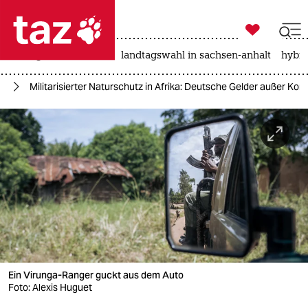

taz zahl ich
niedrigwasser
rente
landtagswahl in sachsen-anhalt
hybri

taz zahl ich
ee
Militarisierter Naturschutz in Afrika: Deutsche Gelder außer Kont
taz zahl ich
themen
politik
öko
gesellschaft
kultur
Ein Virunga-Ranger guckt aus dem Auto
sport
Foto: Alexis Huguet