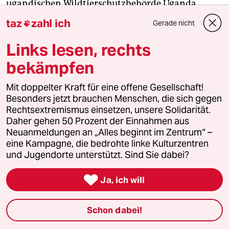
ugandischen Wildtierschutzbehörde Uganda
Wildlife Authority (UWA) per Mausklick
mit einem
taz
zahl ich
Gerade nicht

ugandischen Gorilla für 90 Cent befreunden
und
erhalten regelmäßig Status-Updates.
Links lesen, rechts
bekämpfen
Auf der Internetseite des kongolesischen Virunga-
Nationalparks kann man sich
unter der Kategorie
Mit doppelter Kraft für eine offene Gesellschaft!
Spenden den Zweck aussuchen
: 7 Euro für
Besonders jetzt brauchen Menschen, die sich gegen
Rechtsextremismus einsetzen, unsere Solidarität.
Gummistiefel für einen Ranger, 45 Euro zur
Daher gehen 50 Prozent der Einnahmen aus
Unterstützung einer Frau und ihrer Kinder eines
Neuanmeldungen an „Alles beginnt im Zentrum“ –
verstorbenen Parkrangers, 137 Euro für
eine Kampagne, die bedrohte linke Kulturzentren
zweiwöchige Verpflegung eines Waisengorillas, 275
und Jugendorte unterstützt. Sind Sie dabei?
Euro für eine Stunde Rundflug, um Wilderer aus

der Luft aufzustöbern, oder 458 Euro für eine
Ja, ich will
eintägige, „taktische“, also militärische,
Elefantenschutz-Operation. Auf der WWF-
Schon dabei!
Homepage kann man per Kreditkarte sogar die