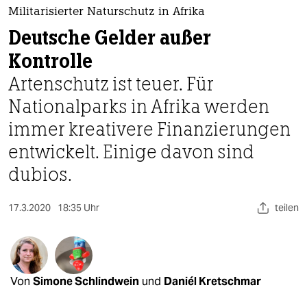
berlin
Militarisierter Naturschutz in Afrika
nord
Deutsche Gelder außer
Kontrolle
wahrheit
Artenschutz ist teuer. Für
verlag
Nationalparks in Afrika werden
verlag
immer kreativere Finanzierungen
entwickelt. Einige davon sind
veranstaltungen
dubios.
shop
fragen & hilfe
17.3.2020
18:35 Uhr
teilen
unterstützen
abo
Von
Simone Schlindwein
und
Daniél Kretschmar
genossenschaft