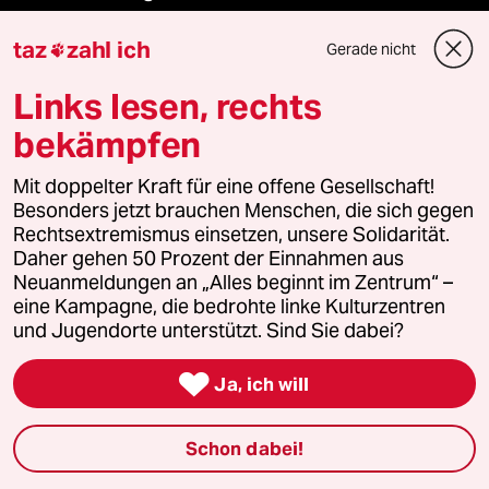
taz
zahl ich
Gerade nicht

Demnächst
Links lesen, rechts
Vor Ort
bekämpfen
Live im Stream
Mit doppelter Kraft für eine offene Gesellschaft!
Besonders jetzt brauchen Menschen, die sich gegen
Vergangene
Rechtsextremismus einsetzen, unsere Solidarität.
Daher gehen 50 Prozent der Einnahmen aus
taz lab 2027
Neuanmeldungen an „Alles beginnt im Zentrum“ –
eine Kampagne, die bedrohte linke Kulturzentren
und Jugendorte unterstützt. Sind Sie dabei?
Mehr taz Lesestoff

Ja, ich will
taz Blogs
Schon dabei!