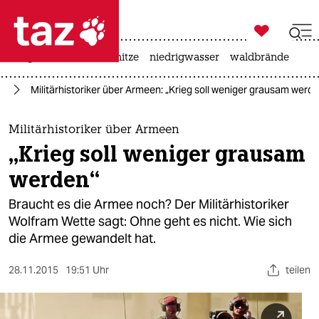

taz zahl ich
krieg in der ukraine
hitze
niedrigwasser
waldbrände

taz zahl ich
hr
Militärhistoriker über Armeen: „Krieg soll weniger grausam werd
taz zahl ich
themen
Militärhistoriker über Armeen
„Krieg soll weniger grausam
politik
werden“
öko
Braucht es die Armee noch? Der Militärhistoriker
Wolfram Wette sagt: Ohne geht es nicht. Wie sich
gesellschaft
die Armee gewandelt hat.
kultur
28.11.2015
19:51 Uhr
teilen
sport