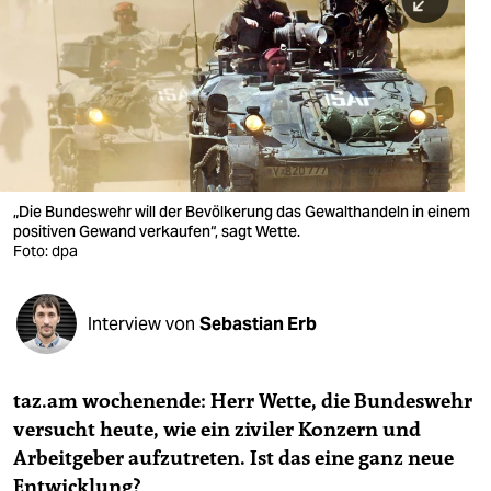
berlin
nord
wahrheit
verlag
verlag
„Die Bundeswehr will der Bevölkerung das Gewalthandeln in einem
positiven Gewand verkaufen“, sagt Wette.
veranstaltungen
Foto: dpa
shop
fragen & hilfe
Interview von
Sebastian Erb
unterstützen
taz.am wochenende: Herr Wette,
die Bundeswehr
abo
versucht heute, wie ein ziviler Konzern und
genossenschaft
Arbeitgeber aufzutreten. Ist das eine ganz neue
Entwicklung?