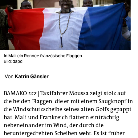
berlin
nord
wahrheit
verlag
verlag
In Mali ein Renner: französische Flaggen
Bild: dapd
veranstaltungen
Von
Katrin Gänsler
shop
fragen & hilfe
BAMAKO
taz
| Taxifahrer Moussa zeigt stolz auf
die beiden Flaggen, die er mit einem Saugknopf in
unterstützen
die Windschutzscheibe seines alten Golfs gepappt
abo
hat. Mali und Frankreich flattern einträchtig
nebeneinander im Wind, der durch die
genossenschaft
heruntergedrehten Scheiben weht. Es ist früher