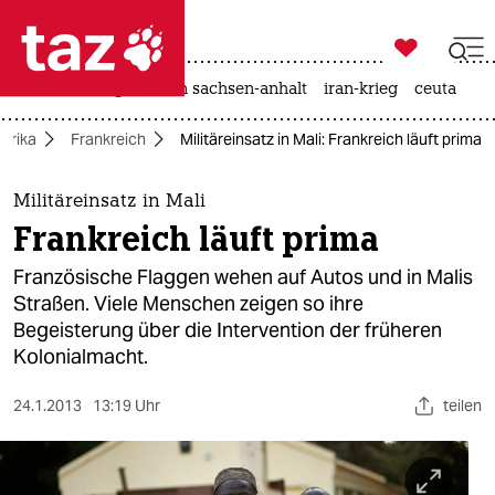

taz zahl ich
hitze
landtagswahl in sachsen-anhalt
iran-krieg
ceuta

taz zahl ich
Afrika
Frankreich
Militäreinsatz in Mali: Frankreich läuft prima
taz zahl ich
themen
Militäreinsatz in Mali
Frankreich läuft prima
politik
Französische Flaggen wehen auf Autos und in Malis
öko
Straßen. Viele Menschen zeigen so ihre
Begeisterung über die Intervention der früheren
gesellschaft
Kolonialmacht.
kultur
24.1.2013
13:19 Uhr
teilen
sport