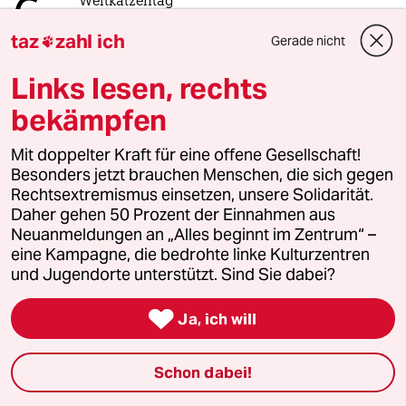
6
Weltkatzentag
Hunde sind die besseren Katzen
taz
zahl ich
Gerade nicht

Links lesen, rechts
taz
bekämpfen

Mit doppelter Kraft für eine offene Gesellschaft!
Folgen Sie uns
Besonders jetzt brauchen Menschen, die sich gegen
Rechtsextremismus einsetzen, unsere Solidarität.
Daher gehen 50 Prozent der Einnahmen aus
Neuanmeldungen an „Alles beginnt im Zentrum“ –
Ressorts
eine Kampagne, die bedrohte linke Kulturzentren
und Jugendorte unterstützt. Sind Sie dabei?
Politik

Ja, ich will
Öko
Schon dabei!
Gesellschaft