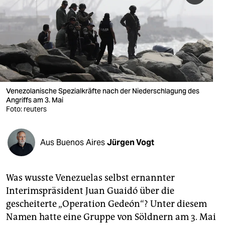
berlin
nord
wahrheit
verlag
verlag
Venezolanische Spezialkräfte nach der Niederschlagung des
Angriffs am 3. Mai
veranstaltungen
Foto: reuters
shop
Aus Buenos Aires
Jürgen Vogt
fragen & hilfe
unterstützen
Was wusste Venezuelas selbst ernannter
abo
Interimspräsident Juan Guaidó über die
gescheiterte „Operation Gedeón“? Unter diesem
genossenschaft
Namen hatte eine Gruppe von Söldnern am 3. Mai