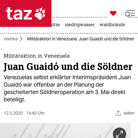

taz zahl ich
krieg in der ukraine
hitze
niedrigwasser
waldbrände

taz zahl ich
Amerika
Militäraktion in Venezuela: Juan Guaidó und die Söldner
taz zahl ich
themen
Militäraktion in Venezuela
Juan Guaidó und die Söldner
politik
Venezuelas selbst erklärter Interimspräsident Juan
öko
Guaidó war offenbar an der Planung der
gescheiterten Söldneroperation am 3. Mai direkt
gesellschaft
beteiligt.
kultur
12.5.2020
14:40 Uhr
teilen
sport