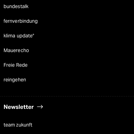
bundestalk
fernverbindung
klima update°
Mauerecho
Freie Rede
reingehen
Newsletter
team zukunft