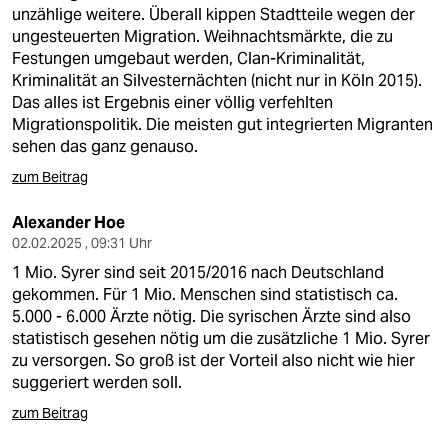
berlin
unzählige weitere. Überall kippen Stadtteile wegen der
ungesteuerten Migration. Weihnachtsmärkte, die zu
nord
Festungen umgebaut werden, Clan-Kriminalität,
Kriminalität an Silvesternächten (nicht nur in Köln 2015).
wahrheit
Das alles ist Ergebnis einer völlig verfehlten
Migrationspolitik. Die meisten gut integrierten Migranten
verlag
sehen das ganz genauso.
verlag
zum Beitrag
veranstaltungen
Alexander Hoe
02.02.2025 , 09:31 Uhr
shop
1 Mio. Syrer sind seit 2015/2016 nach Deutschland
fragen & hilfe
gekommen. Für 1 Mio. Menschen sind statistisch ca.
5.000 - 6.000 Ärzte nötig. Die syrischen Ärzte sind also
unterstützen
statistisch gesehen nötig um die zusätzliche 1 Mio. Syrer
zu versorgen. So groß ist der Vorteil also nicht wie hier
abo
suggeriert werden soll.
genossenschaft
zum Beitrag