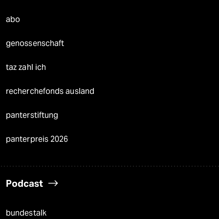
abo
genossenschaft
taz zahl ich
recherchefonds ausland
panterstiftung
panterpreis 2026
Podcast
bundestalk