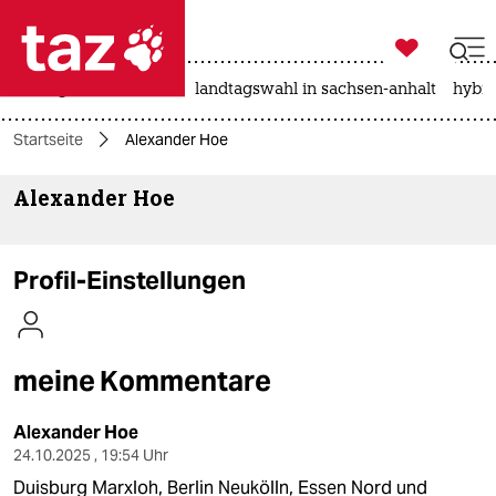

taz zahl ich
niedrigwasser
rente
landtagswahl in sachsen-anhalt
hybri

taz zahl ich
Startseite
Alexander Hoe
taz zahl ich
Alexander Hoe
themen
politik
Profil-Einstellungen
öko
gesellschaft
meine Kommentare
kultur
Alexander Hoe
sport
24.10.2025 , 19:54 Uhr
Duisburg Marxloh, Berlin Neukölln, Essen Nord und