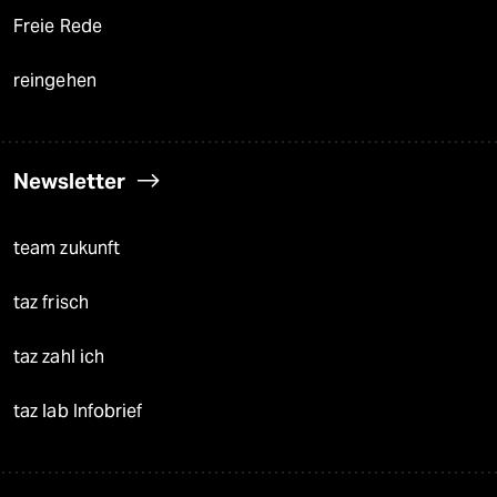
Freie Rede
reingehen
Newsletter
team zukunft
taz frisch
taz zahl ich
taz lab Infobrief