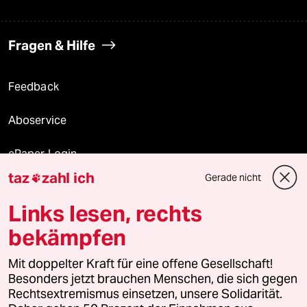
Fragen & Hilfe
Feedback
Aboservice
ePaper Login
taz
zahl ich
Gerade nicht

Downloads für Abonnierende
Links lesen, rechts
bekämpfen
© 2026 taz Verlags und Vertriebs GmbH
Mit doppelter Kraft für eine offene Gesellschaft!
Alle Rechte vorbehalten. Bei rechtlichen Fragen oder für Genehmigungen
wenden Sie sich bitte an
lizenzen@taz.de
Besonders jetzt brauchen Menschen, die sich gegen
Rechtsextremismus einsetzen, unsere Solidarität.