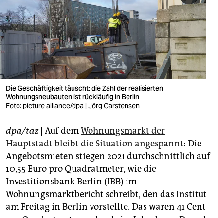
berlin
nord
wahrheit
verlag
verlag
Die Geschäftigkeit täuscht: die Zahl der realisierten
Wohnungsneubauten ist rückläufig in Berlin
veranstaltungen
Foto: picture alliance/dpa | Jörg Carstensen
shop
dpa/taz
| Auf dem
Wohnungsmarkt der
fragen & hilfe
Hauptstadt bleibt die Situation angespannt
: Die
Angebotsmieten stiegen 2021 durchschnittlich auf
unterstützen
10,55 Euro pro Quadratmeter, wie die
Investitionsbank Berlin (IBB) im
abo
Wohnungsmarktbericht schreibt, den das Institut
genossenschaft
am Freitag in Berlin vorstellte. Das waren 41 Cent