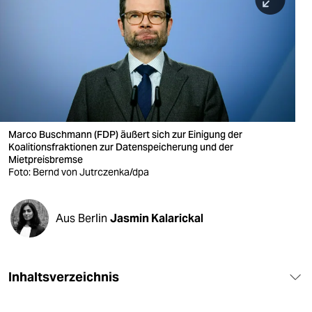
berlin
nord
wahrheit
verlag
verlag
Marco Buschmann (FDP) äußert sich zur Einigung der
Koalitionsfraktionen zur Datenspeicherung und der
veranstaltungen
Mietpreisbremse
Foto: Bernd von Jutrczenka/dpa
shop
fragen & hilfe
Aus Berlin
Jasmin Kalarickal
unterstützen
abo
Inhaltsverzeichnis
genossenschaft