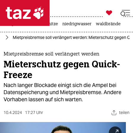

taz zahl ich
krieg in der ukraine
hitze
niedrigwasser
waldbrände

taz zahl ich
nd
Mietpreisbremse soll verlängert werden: Mieterschutz gegen Qu
taz zahl ich
themen
Mietpreisbremse soll verlängert werden
Mieterschutz gegen Quick-
politik
Freeze
öko
Nach langer Blockade einigt sich die Ampel bei
Datenspeicherung und Mietpreisbremse. Andere
gesellschaft
Vorhaben lassen auf sich warten.
kultur
10.4.2024
17:27 Uhr
teilen
sport