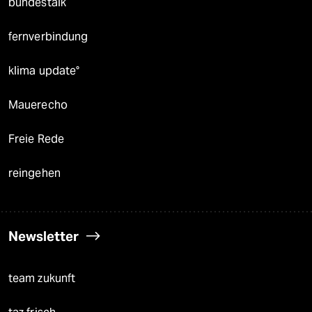
bundestalk
fernverbindung
klima update°
Mauerecho
Freie Rede
reingehen
Newsletter
team zukunft