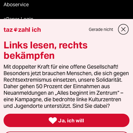
Aboservice
ePaper Login
taz
zahl ich
Gerade nicht

Downloads für Abonnierende
Links lesen, rechts
bekämpfen
© 2026 taz Verlags und Vertriebs GmbH
Alle Rechte vorbehalten. Bei rechtlichen Fragen oder für Genehmigungen
Mit doppelter Kraft für eine offene Gesellschaft!
wenden Sie sich bitte an
lizenzen@taz.de
Besonders jetzt brauchen Menschen, die sich gegen
Rechtsextremismus einsetzen, unsere Solidarität.
Daher gehen 50 Prozent der Einnahmen aus
Feedback
Redaktionsstatut
Kommune-Richtlinien
KI-
Neuanmeldungen an „Alles beginnt im Zentrum“ –
eine Kampagne, die bedrohte linke Kulturzentren
Leitlinie
Informant
Datenschutz
Impressum
AGB
und Jugendorte unterstützt. Sind Sie dabei?
Seitenwende
Einwilligungen widerrufen (Ads)

Ja, ich will