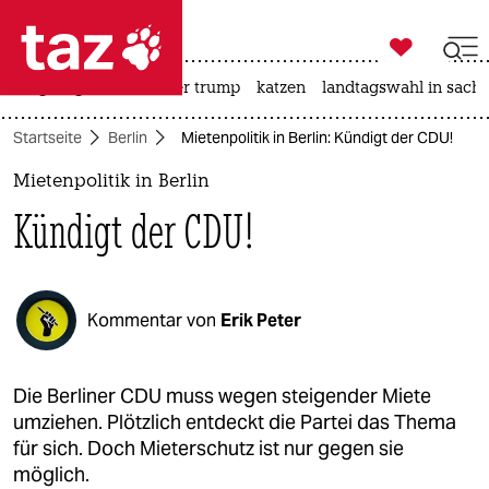

taz zahl ich
bergsteigen
usa unter trump
katzen
landtagswahl in sachs

taz zahl ich
Startseite
Berlin
Mietenpolitik in Berlin: Kündigt der CDU!
taz zahl ich
Mietenpolitik in Berlin
themen
Kündigt der CDU!
politik
öko
Kommentar von
Erik Peter
gesellschaft
kultur
Die Berliner CDU muss wegen steigender Miete
umziehen. Plötzlich entdeckt die Partei das Thema
sport
für sich. Doch Mieterschutz ist nur gegen sie
möglich.