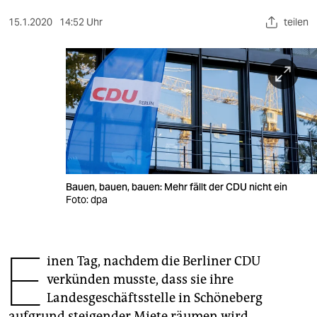
berlin
15.1.2020
14:52 Uhr
teilen
nord
wahrheit
verlag
verlag
veranstaltungen
shop
Bauen, bauen, bauen: Mehr fällt der CDU nicht ein
Foto: dpa
fragen & hilfe
unterstützen
E
inen Tag, nachdem die Berliner CDU
abo
verkünden musste, dass sie ihre
genossenschaft
Landesgeschäftsstelle in Schöneberg
aufgrund steigender Miete räumen wird,