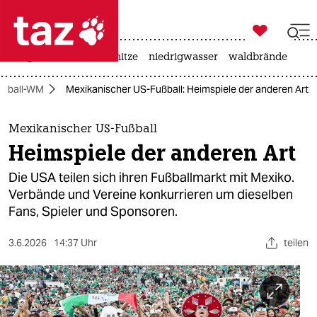

taz zahl ich
krieg in der ukraine
hitze
niedrigwasser
waldbrände

taz zahl ich
ußball-WM
Mexikanischer US-Fußball: Heimspiele der anderen Art
taz zahl ich
themen
Mexikanischer US-Fußball
Heimspiele der anderen Art
politik
Die USA teilen sich ihren Fußballmarkt mit Mexiko.
öko
Verbände und Vereine konkurrieren um dieselben
Fans, Spieler und Sponsoren.
gesellschaft
3.6.2026
14:37 Uhr
teilen
kultur
sport