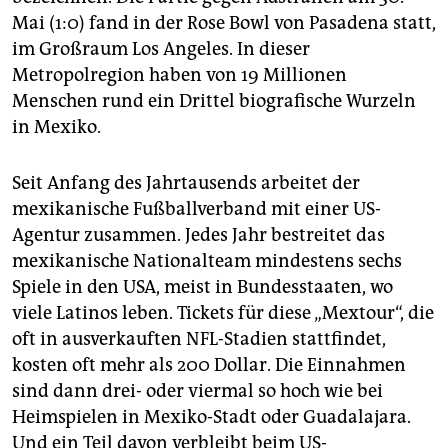
epaper login
Mai (1:0) fand in der Rose Bowl von Pasadena statt,
im Großraum Los Angeles. In dieser
Metropolregion haben von 19 Millionen
Menschen rund ein Drittel biografische Wurzeln
in Mexiko.
Seit Anfang des Jahrtausends arbeitet der
mexikanische Fußballverband mit einer US-
Agentur zusammen. Jedes Jahr bestreitet das
mexikanische Nationalteam mindestens sechs
Spiele in den USA, meist in Bundesstaaten, wo
viele Latinos leben. Tickets für diese „Mextour“, die
oft in ausverkauften NFL-Stadien stattfindet,
kosten oft mehr als 200 Dollar. Die Einnahmen
sind dann drei- oder viermal so hoch wie bei
Heimspielen in Mexiko-Stadt oder Guadalajara.
Und ein Teil davon verbleibt beim US-