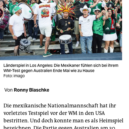
berlin
nord
wahrheit
verlag
verlag
veranstaltungen
Länderspiel in Los Angeles: Die Mexikaner fühlen sich bei ihrem
WM-Test gegen Australien Ende Mai wie zu Hause
shop
Foto: imago
fragen & hilfe
Von
Ronny Blaschke
unterstützen
Die mexikanische Nationalmannschaft hat ihr
abo
vorletztes Testspiel vor der WM in den USA
genossenschaft
bestritten. Und doch konnte man es als Heimspiel
bezeichnen. Die Partie gegen Australien am 30.