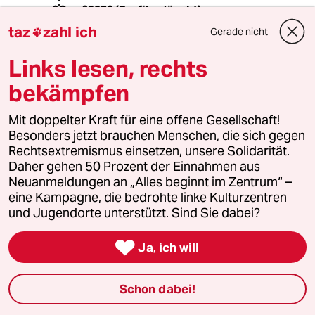
65572 (Profil gelöscht)
6G
26.08.2015
,
21:05 Uhr
taz
zahl ich
Gerade nicht

@Selbstdenker:
Links lesen, rechts
Gute Idee, da werden sie sich freuen,
die Flüchtlinge!
bekämpfen
Mit doppelter Kraft für eine offene Gesellschaft!
noevil
N
Besonders jetzt brauchen Menschen, die sich gegen
26.08.2015
,
20:02 Uhr
Rechtsextremismus einsetzen, unsere Solidarität.
Daher gehen 50 Prozent der Einnahmen aus
@Selbstdenker:
Neuanmeldungen an „Alles beginnt im Zentrum“ –
Nein, ich würde diese Leute zur
eine Kampagne, die bedrohte linke Kulturzentren
Sozialarbeit dahin schicken, wo die
und Jugendorte unterstützt. Sind Sie dabei?
Flüchtlinge her kommen.

Ja, ich will
Jan Berger
JB
26.08.2015
,
13:17 Uhr
Schon dabei!
Richtig, ihr seid das Pack.