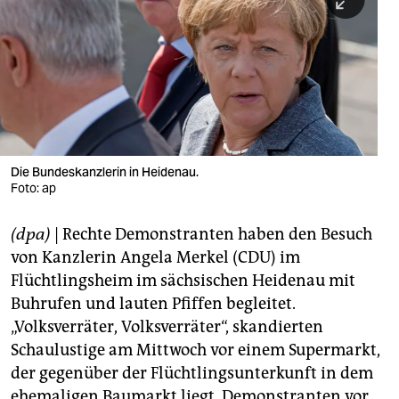
berlin
nord
wahrheit
verlag
verlag
Die Bundeskanzlerin in Heidenau.
Foto: ap
veranstaltungen
shop
(dpa)
| Rechte Demonstranten haben den Besuch
von Kanzlerin Angela Merkel (CDU) im
fragen & hilfe
Flüchtlingsheim im sächsischen Heidenau mit
unterstützen
Buhrufen und lauten Pfiffen begleitet.
„Volksverräter, Volksverräter“, skandierten
abo
Schaulustige am Mittwoch vor einem Supermarkt,
genossenschaft
der gegenüber der Flüchtlingsunterkunft in dem
ehemaligen Baumarkt liegt. Demonstranten vor