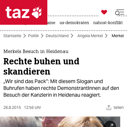

taz zahl ich
hitze
krieg in der ukraine
us-demokraten
nahost-konflikt

taz zahl ich
Startseite
Politik
Deutschland
Angela Merkel
Merkels
taz zahl ich
themen
Merkels Besuch in Heidenau
Rechte buhen und
politik
skandieren
öko
„Wir sind das Pack“: Mit diesem Slogan und
Buhrufen haben rechte DemonstrantInnen auf den
gesellschaft
Besuch der Kanzlerin in Heidenau reagiert.
kultur
26.8.2015
12:56 Uhr
teilen
sport