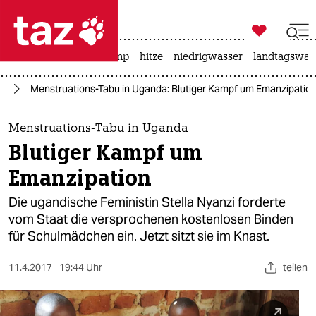

taz zahl ich
katzen
usa unter trump
hitze
niedrigwasser
landtagswahl

taz zahl ich
us
Menstruations-Tabu in Uganda: Blutiger Kampf um Emanzipatio
taz zahl ich
themen
Menstruations-Tabu in Uganda
Blutiger Kampf um
politik
Emanzipation
öko
Die ugandische Feministin Stella Nyanzi forderte
vom Staat die versprochenen kostenlosen Binden
gesellschaft
für Schulmädchen ein. Jetzt sitzt sie im Knast.
kultur
11.4.2017
19:44 Uhr
teilen
sport