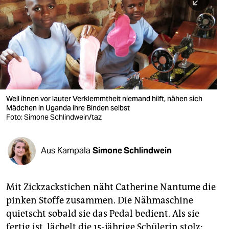
berlin
nord
wahrheit
verlag
verlag
Weil ihnen vor lauter Verklemmtheit niemand hilft, nähen sich
Mädchen in Uganda ihre Binden selbst
veranstaltungen
Foto: Simone Schlindwein/taz
shop
fragen & hilfe
Aus Kampala
Simone Schlindwein
unterstützen
Mit Zickzackstichen näht Catherine Nantume die
abo
pinken Stoffe zusammen. Die Nähmaschine
genossenschaft
quietscht sobald sie das Pedal bedient. Als sie
fertig ist, lächelt die 15-jährige Schülerin stolz: