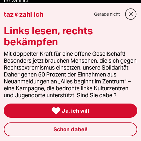
taz zahl ich
taz
zahl ich
Gerade nicht

recherchefonds ausland
Links lesen, rechts
panterstiftung
bekämpfen
panterpreis 2026
Mit doppelter Kraft für eine offene Gesellschaft!
Besonders jetzt brauchen Menschen, die sich gegen
Rechtsextremismus einsetzen, unsere Solidarität.
Daher gehen 50 Prozent der Einnahmen aus
Podcast
Neuanmeldungen an „Alles beginnt im Zentrum“ –
eine Kampagne, die bedrohte linke Kulturzentren
bundestalk
und Jugendorte unterstützt. Sind Sie dabei?

fernverbindung
Ja, ich will
klima update°
Schon dabei!
Mauerecho