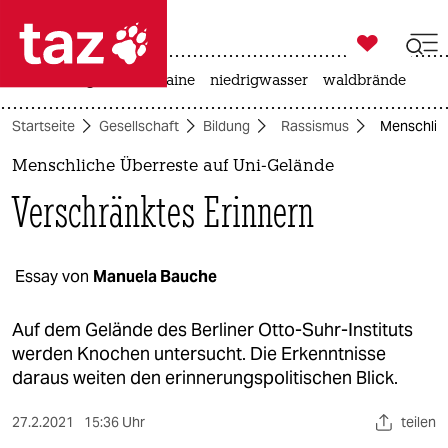

taz zahl ich
hitze
krieg in der ukraine
niedrigwasser
waldbrände

taz zahl ich
Startseite
Gesellschaft
Bildung
Rassismus
Menschlich
taz zahl ich
Menschliche Überreste auf Uni-Gelände
themen
Verschränktes Erinnern
politik
öko
Essay von
Manuela Bauche
gesellschaft
Auf dem Gelände des Berliner Otto-Suhr-Instituts
werden Knochen untersucht. Die Erkenntnisse
kultur
daraus weiten den erinnerungspolitischen Blick.
sport
27.2.2021
15:36 Uhr
teilen