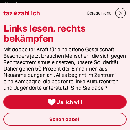
Aktuelles
taz
zahl ich
Gerade nicht

Hausblog
Links lesen, rechts
Die Seitenwende
bekämpfen
Stellen
Mit doppelter Kraft für eine offene Gesellschaft!
Besonders jetzt brauchen Menschen, die sich gegen
Presse
Rechtsextremismus einsetzen, unsere Solidarität.
Daher gehen 50 Prozent der Einnahmen aus
Neuanmeldungen an „Alles beginnt im Zentrum“ –
eine Kampagne, die bedrohte linke Kulturzentren
Unterstützen
und Jugendorte unterstützt. Sind Sie dabei?

Ja, ich will
abo
Schon dabei!
genossenschaft