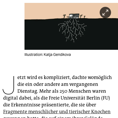
berlin
nord
wahrheit
verlag
verlag
Illustration: Katja Gendikova
veranstaltungen
shop
J
etzt wird es kompliziert, dachte womöglich
fragen & hilfe
die ein oder andere am vergangenen
unterstützen
Dienstag. Mehr als 250 Menschen waren
digital dabei, als die Freie Universität Berlin (FU)
abo
die Erkenntnisse präsentierte, die sie über
genossenschaft
Fragmente menschlicher und tierischer Knochen