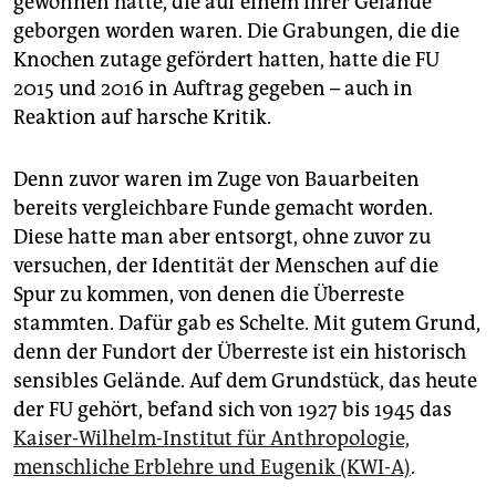
gewonnen hatte, die auf einem ihrer Gelände
epaper login
geborgen worden waren. Die Grabungen, die die
Knochen zutage gefördert hatten, hatte die FU
2015 und 2016 in Auftrag gegeben – auch in
Reaktion auf harsche Kritik.
Denn zuvor waren im Zuge von Bauarbeiten
bereits vergleichbare Funde gemacht worden.
Diese hatte man aber entsorgt, ohne zuvor zu
versuchen, der Identität der Menschen auf die
Spur zu kommen, von denen die Überreste
stammten. Dafür gab es Schelte. Mit gutem Grund,
denn der Fundort der Überreste ist ein historisch
sensibles Gelände. Auf dem Grundstück, das heute
der FU gehört, befand sich von 1927 bis 1945 das
Kaiser-Wilhelm-Institut für Anthropologie,
menschliche Erblehre und Eugenik (KWI-A)
.