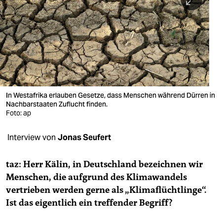
berlin
nord
wahrheit
verlag
verlag
In Westafrika erlauben Gesetze, dass Menschen während Dürren in
Nachbarstaaten Zuflucht finden.
veranstaltungen
Foto: ap
shop
Interview von
Jonas Seufert
fragen & hilfe
unterstützen
taz: Herr Kälin, in Deutschland bezeichnen wir
Menschen, die aufgrund des Klimawandels
abo
vertrieben werden gerne als „Klimaflüchtlinge“.
Ist das eigentlich ein treffender Begriff?
genossenschaft