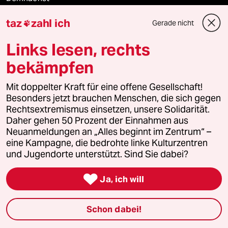
taz
zahl ich
Vor Ort
Gerade nicht

Links lesen, rechts
Live im Stream
bekämpfen
Vergangene
Mit doppelter Kraft für eine offene Gesellschaft!
Besonders jetzt brauchen Menschen, die sich gegen
taz lab 2027
Rechtsextremismus einsetzen, unsere Solidarität.
Daher gehen 50 Prozent der Einnahmen aus
Neuanmeldungen an „Alles beginnt im Zentrum“ –
Mehr taz Lesestoff
eine Kampagne, die bedrohte linke Kulturzentren
und Jugendorte unterstützt. Sind Sie dabei?

taz Blogs
Ja, ich will
taz FUTURZWEI
Schon dabei!
Le Monde diplomatique