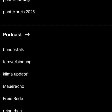
panterpreis 2026
Podcast
bundestalk
fernverbindung
klima update°
Mauerecho
Freie Rede
reingehen