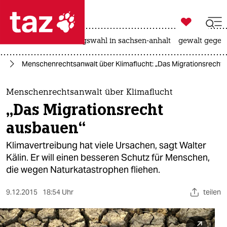

taz zahl ich
hitze
surfen
landtagswahl in sachsen-anhalt
gewalt gegen

taz zahl ich
el
Menschenrechtsanwalt über Klimaflucht: „Das Migrationsrecht
taz zahl ich
themen
Menschenrechtsanwalt über Klimaflucht
„Das Migrationsrecht
politik
ausbauen“
öko
Klimavertreibung hat viele Ursachen, sagt Walter
Kälin. Er will einen besseren Schutz für Menschen,
gesellschaft
die wegen Naturkatastrophen fliehen.
kultur
9.12.2015
18:54 Uhr
teilen
sport