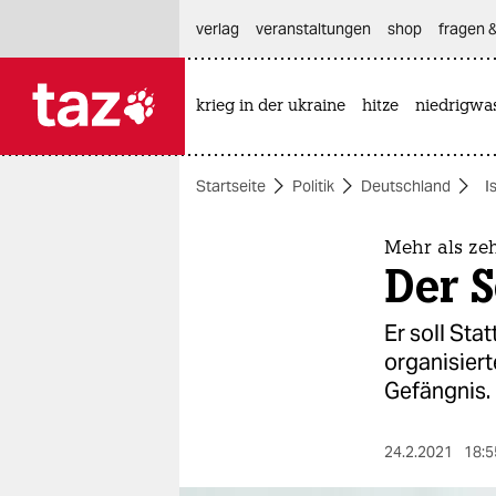
hautnavigation anspringen
hauptinhalt anspringen
footer anspringen
verlag
veranstaltungen
shop
fragen &
krieg in der ukraine
hitze
niedrigwa

taz zahl ich
taz zahl ich
Startseite
Politik
Deutschland
I
themen
politik
Mehr als zeh
Der S
öko
Er soll Sta
gesellschaft
organisiert
Gefängnis.
kultur
sport
24.2.2021
18:5