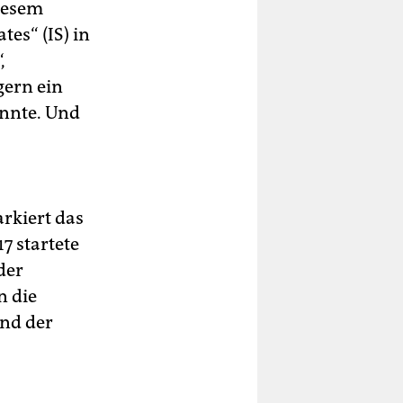
diesem
tes“ (IS) in
,
gern ein
annte. Und
rkiert das
7 startete
der
n die
und der