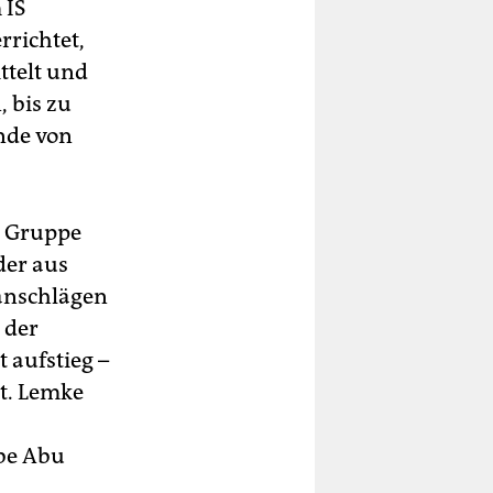
 IS
rrichtet,
ttelt und
 bis zu
ande von
e Gruppe
der aus
danschlägen
 der
 aufstieg –
t. Lemke
abe Abu