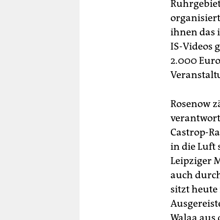
Ruhrgebiet,
organisiert
ihnen das 
IS-Videos 
2.000 Euro 
Veranstalt
Rosenow zä
verantwort
Castrop-Ra
in die Luf
Leipziger 
auch durch
sitzt heut
Ausgereist
Walaa aus 