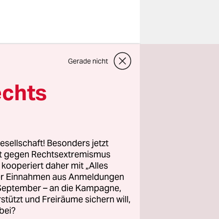
ank
Gerade nicht
jährige
ündet
echts
nigung,
er
esellschaft! Besonders jetzt
 firmerte
rt gegen Rechtsextremismus
z kooperiert daher mit „Alles
avideos nur
ller Einnahmen aus Anmeldungen
nter dem
. September – an die Kampagne,
, sich am
rstützt und Freiräume sichern will,
ns Gesicht
bei?