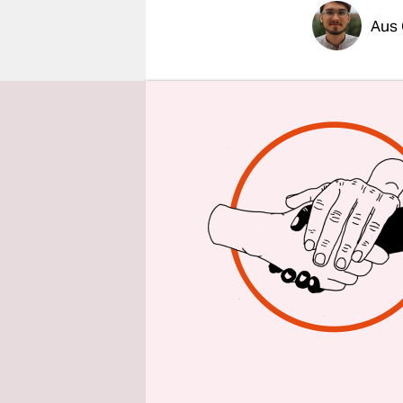
epaper login
Aus 
Ahmad Abdu
Rosenow se
Iraker kei
Rosenow fü
Terrorismu
staatsgefä
Der bullige
oder auch 
von hinten
Sicherheit
Mittwoch z