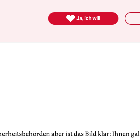
r bleibt auch an diesem Tag undurchsichtig.

Ja, ich will
herheitsbehörden aber ist das Bild klar: Ihnen ga