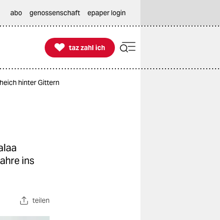
abo
genossenschaft
epaper login

taz zahl ich
taz zahl ich
heich hinter Gittern
alaa
Jahre ins
teilen