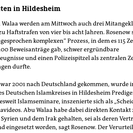
gten in Hildesheim
 Walaa werden am Mittwoch auch drei Mitangekl
 zu Haftstrafen von vier bis acht Jahren. Rosenow 
gesprochen komplexen“ Prozess, in dem es 115 
00 Beweisanträge gab, schwer ergründbare
ugnisse und einen Polizeispitzel als zentralen Z
agen durfte.
 war 2001 nach Deutschland gekommen, wurde i
s Deutschen Islamkreises in Hildesheim Prediger
sweit Islamseminare, inszenierte sich als „Schei
videos. Abu Walaa habe dabei direkten Kontakt 
Syrien und dem Irak gehalten, sei als deren Vert
d eingesetzt worden, sagt Rosenow. Der Verurteil