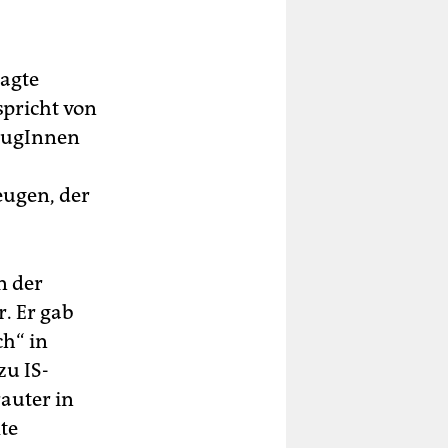
agte
spricht von
ZeugInnen
eugen, der
n der
. Er gab
ch“ in
zu IS-
rauter in
te