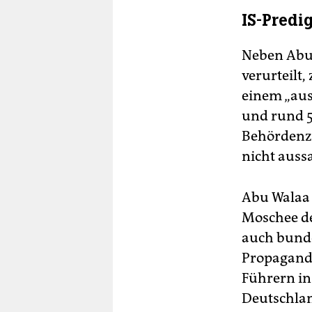
IS-Predi
Neben Abu
verurteilt,
einem „aus
und rund 5
Behördenze
nicht auss
Abu Walaa
Moschee de
auch bunde
Propaganda
Führern in 
Deutschlan