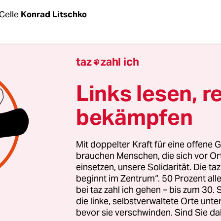
Celle
Konrad Litschko
laziz Abdullah A. starrt nur in den Saal, als Fr
taz
zahl ich

in Urteil verkündet. Dem Richter schenkt der 37-
nen Blick. Zehn Jahre und sechs Monate Haft verk
Links lesen, r
r ihn. Wegen Mitgliedschaft in einer Terrorverei
bekämpfen
sfinanzierung und Beihilfe zur Vorbereitung ein
hrdenden Gewalttat.
Mit doppelter Kraft für eine offene G
, glatzköpfige Bartträger, der einst als Abu Walaa
brauchen Menschen, die sich vor O
einsetzen, unsere Solidarität. Die ta
als „Prediger ohne Gesicht“, weil er in Propagand
beginnt im Zentrum“. 50 Prozent a
 zu sehen war, sitzt mit verschränkten Armen hi
bei taz zahl ich gehen – bis zum 30
sglas. Den gesamten Prozess hatte er geschwiegen
die linke, selbstverwaltete Orte unte
u Verhandlungsbeginn erneut eine Kapuze tief i
bevor sie verschwinden. Sind Sie da