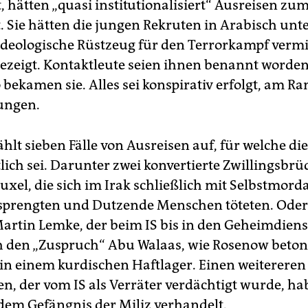
 hätten „quasi institutionalisiert“ Ausreisen zum
. Sie hätten die jungen Rekruten in Arabisch unte
ideologische Rüstzeug für den Terrorkampf vermi
gezeigt. Kontaktleute seien ihnen benannt worden,
bekamen sie. Alles sei konspirativ erfolgt, am R
ungen.
hlt sieben Fälle von Ausreisen auf, für welche di
lich sei. Darunter zwei konvertierte Zwillingsbrü
uxel, die sich im Irak schließlich mit Selbstmor
t sprengten und Dutzende Menschen töteten. Oder
Martin Lemke, der beim IS bis in den Geheimdienst
 den „Zuspruch“ Abu Walaas, wie Rosenow beton
e in einem kurdischen Haftlager. Einen weitereren
en, der vom IS als Verräter verdächtigt wurde, h
dem Gefängnis der Miliz verhandelt.