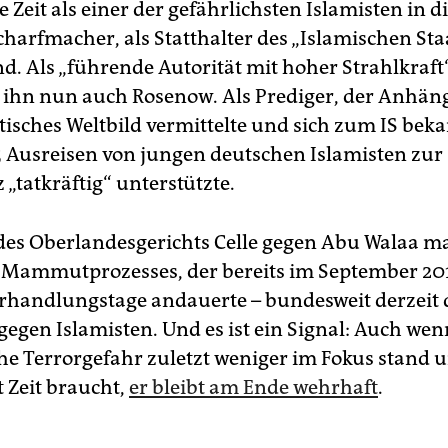
 Zeit als einer der gefährlichsten Islamisten in 
charfmacher, als Statthalter des „Islamischen Staa
d. Als „führende Autorität mit hoher Strahlkraft“
 ihn nun auch Rosenow. Als Prediger, der Anhän
tisches Weltbild vermittelte und sich zum IS bek
5 Ausreisen von jungen deutschen Islamisten zur
 „tatkräftig“ unterstützte.
 des Oberlandesgerichts Celle gegen Abu Walaa ma
 Mammutprozesses, der bereits im September 201
rhandlungstage andauerte – bundesweit derzeit 
gegen Islamisten. Und es ist ein Signal: Auch wen
che Terrorgefahr zuletzt weniger im Fokus stand 
t Zeit braucht,
er bleibt am Ende wehrhaft
.