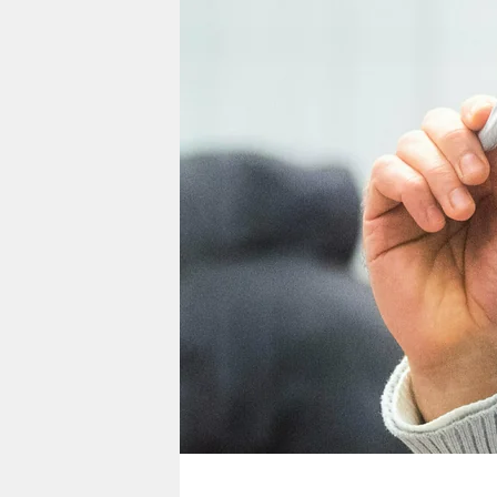
berlin
nord
wahrheit
verlag
verlag
veranstaltungen
shop
fragen & hilfe
unterstützen
abo
genossenschaft