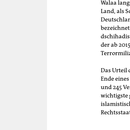
Walaa lange
Land, als S
Deutschlan
bezeichnet
dschihadis
der ab 201
Terrormiliz
Das Urteil
Ende eines
und 245 Ve
wichtigste 
islamistis
Rechtsstaa