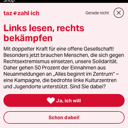
Shop
taz
zahl ich
Gerade nicht

Anzeigen
Links lesen, rechts
bekämpfen
Fragen & Hilfe
Mit doppelter Kraft für eine offene Gesellschaft!
Besonders jetzt brauchen Menschen, die sich gegen
Feedback
Rechtsextremismus einsetzen, unsere Solidarität.
Daher gehen 50 Prozent der Einnahmen aus
Aboservice
Neuanmeldungen an „Alles beginnt im Zentrum“ –
eine Kampagne, die bedrohte linke Kulturzentren
ePaper Login
und Jugendorte unterstützt. Sind Sie dabei?

Downloads für Abonnierende
Ja, ich will
Schon dabei!
© 2026 taz Verlags und Vertriebs GmbH