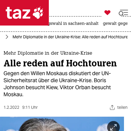

taz zahl ich
hitze
surfen
landtagswahl in sachsen-anhalt
gewalt gegen

taz zahl ich
ne
Mehr Diplomatie in der Ukraine-Krise: Alle reden auf Hochtouren
taz zahl ich
themen
Mehr Diplomatie in der Ukraine-Krise
Alle reden auf Hochtouren
politik
Gegen den Willen Moskaus diskutiert der UN-
öko
Sicherheitsrat über die Ukraine-Krise. Boris
Johnson besucht Kiew, Viktor Orban besucht
gesellschaft
Moskau.
kultur
1.2.2022
9:11 Uhr
teilen
sport