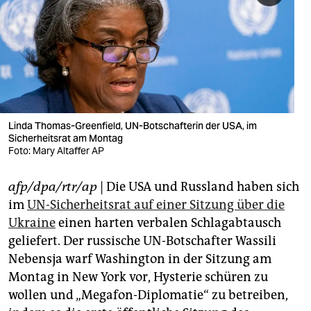
berlin
nord
wahrheit
verlag
verlag
Linda Thomas-Greenfield, UN-Botschafterin der USA, im
Sicherheitsrat am Montag
veranstaltungen
Foto: Mary Altaffer AP
shop
afp/dpa/rtr/ap
| Die USA und Russland haben sich
fragen & hilfe
im
UN-Sicherheitsrat auf einer Sitzung über die
Ukraine
einen harten verbalen Schlagabtausch
unterstützen
geliefert. Der russische UN-Botschafter Wassili
Nebensja warf Washington in der Sitzung am
abo
Montag in New York vor, Hysterie schüren zu
genossenschaft
wollen und „Megafon-Diplomatie“ zu betreiben,