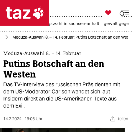

taz zahl ich
hitze
surfen
landtagswahl in sachsen-anhalt
gewalt gegen

taz zahl ich
nd
Meduza-Auswahl 8. – 14. Februar: Putins Botschaft an den West
taz zahl ich
themen
Meduza-Auswahl 8. – 14. Februar
Putins Botschaft an den
politik
Westen
öko
Das TV-Interview des russischen Präsidenten mit
dem US-Moderator Carlson wendet sich laut
gesellschaft
Insidern direkt an die US-Amerikaner. Texte aus
dem Exil.
kultur
sport
14.2.2024
19:06 Uhr
teilen