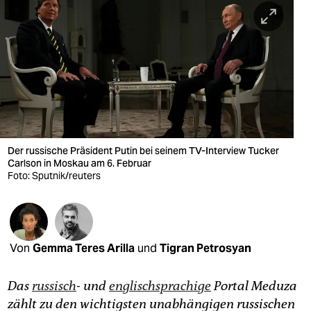
berlin
nord
wahrheit
verlag
verlag
veranstaltungen
Der russische Präsident Putin bei seinem TV-Interview Tucker
Carlson in Moskau am 6. Februar
Foto: Sputnik/reuters
shop
fragen & hilfe
unterstützen
Von
Gemma Teres Arilla
und
Tigran Petrosyan
abo
Das
russisch
- und
englischsprachige
Portal Meduza
genossenschaft
zählt zu den wichtigsten unabhängigen russischen