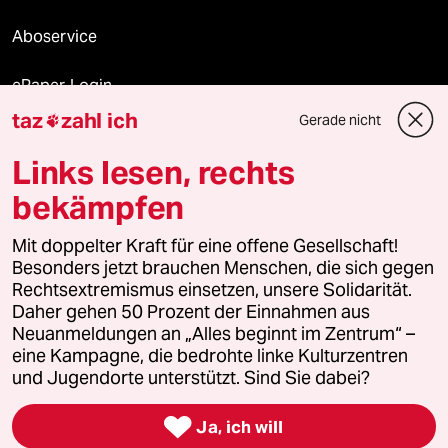
Aboservice
ePaper Login
taz
zahl ich
Gerade nicht

Downloads für Abonnierende
Links lesen, rechts
bekämpfen
© 2026 taz Verlags und Vertriebs GmbH
Mit doppelter Kraft für eine offene Gesellschaft!
Alle Rechte vorbehalten. Bei rechtlichen Fragen oder für Genehmigungen
wenden Sie sich bitte an
lizenzen@taz.de
Besonders jetzt brauchen Menschen, die sich gegen
Rechtsextremismus einsetzen, unsere Solidarität.
Daher gehen 50 Prozent der Einnahmen aus
Feedback
Redaktionsstatut
Kommune-Richtlinien
KI-
Neuanmeldungen an „Alles beginnt im Zentrum“ –
eine Kampagne, die bedrohte linke Kulturzentren
Leitlinie
Informant
Datenschutz
Impressum
AGB
und Jugendorte unterstützt. Sind Sie dabei?
Seitenwende
Einwilligungen widerrufen (Ads)

Ja, ich will