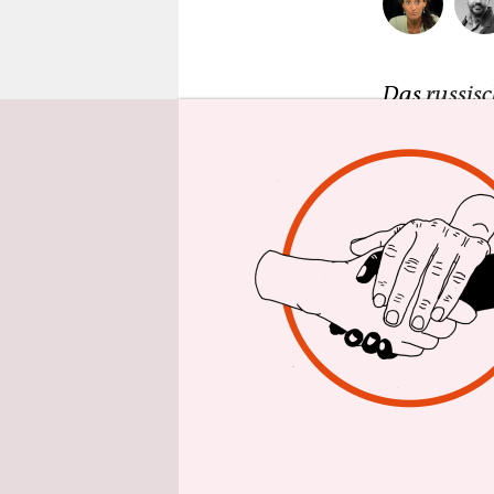
epaper login
Das
russis
wichtigste
Meduza in 
seine Stimm
März 2023
wöchentlic
wird von d
12. Juni 20
Wie Mos