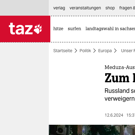
hautnavigation anspringen
hauptinhalt anspringen
footer anspringen
verlag
veranstaltungen
shop
fragen &
hitze
surfen
landtagswahl in sachse

taz zahl ich
taz zahl ich
Startseite
Politik
Europa
Unser 
themen
politik
Meduza-Auswa
Zum 
öko
Russland sc
gesellschaft
verweigern,
kultur
12.6.2024
15:3
sport