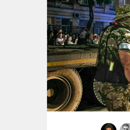
berlin
nord
wahrheit
verlag
verlag
veranstaltungen
shop
fragen & hilfe
unterstützen
abo
genossenschaft