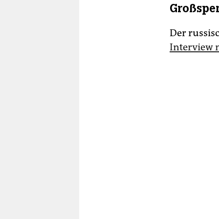
Großspen
Der russis
Interview 