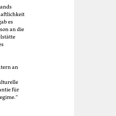
lands
aftlichkeit
gab es
son an die
lstätte
es
atern an
lturelle
ntie für
Regime.“