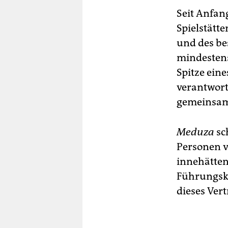
Seit Anfan
Spielstätt
und des be
mindestens
Spitze eine
verantwort
gemeinsam:
Meduza
sc
Personen v
innehätten
Führungskr
dieses Ver