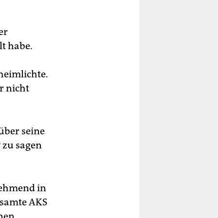
er
lt habe.
heimlichte.
r nicht
 über seine
 zu sagen
nehmend in
gesamte AKS
inen