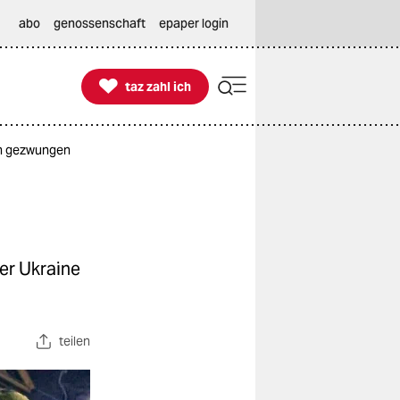
abo
genossenschaft
epaper login

taz zahl ich
taz zahl ich
en gezwungen
er Ukraine
teilen