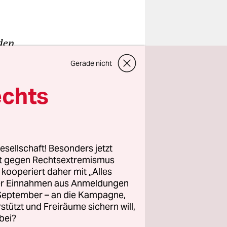
den
23 wurde
Gerade nicht
 weiterhin
rt seit 1.
echts
as Projekt
6. bis zum
de Themen:
esellschaft! Besonders jetzt
rt gegen Rechtsextremismus
z kooperiert daher mit „Alles
ller Einnahmen aus Anmeldungen
macht
. September – an die Kampagne,
rstützt und Freiräume sichern will,
bei?