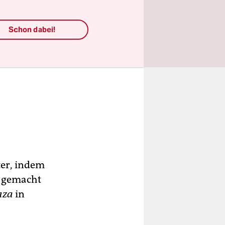
Schon dabei!
ter, indem
g gemacht
uza
in