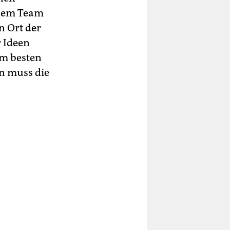
 dem Team
in Ort der
r Ideen
im besten
an muss die