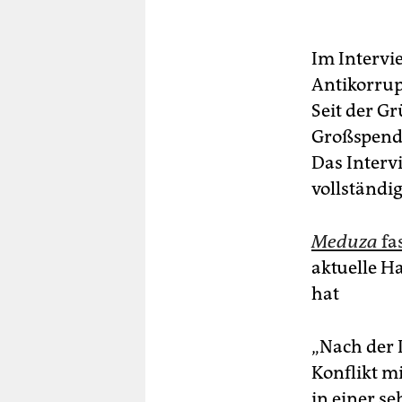
Im Intervi
Antikorrup
Seit der G
Großspende
Das Interv
vollständi
Meduza
fa
aktuelle H
hat
„Nach der 
Konflikt m
in einer se