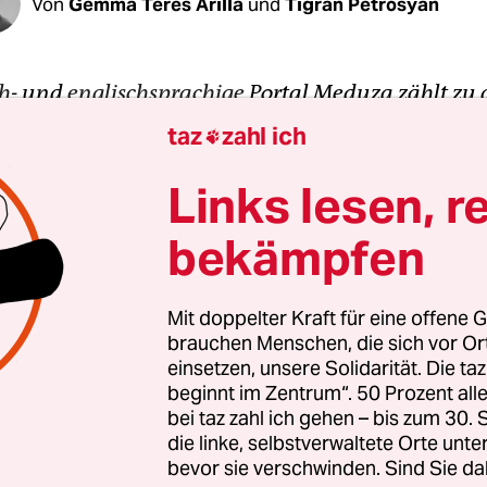
Von
Gemma Teres Arilla
und
Tigran Petrosyan
ch
- und
englischsprachige
Portal Meduza zählt zu 
n unabhängigen russischen Medien.
Im Januar 20
taz
zahl ich

Russland komplett verboten
. Doch Meduza erhebt
e gegen den Krieg – aus dem Exil. Die taz präsentie
Links lesen, r
 unter
taz.de/meduza
immer mittwochs in einer
bekämpfen
hen Auswahl, worüber Meduza aktuell berichtet. D
er
taz Panter Stiftung
gefördert.
In der Woche vom 
24
berichtete
Meduza
unter anderem über folgen
Mit doppelter Kraft für eine offene G
brauchen Menschen, die sich vor O
einsetzen, unsere Solidarität. Die ta
beginnt im Zentrum“. 50 Prozent a
kau Russlands Theater kremlkonform 
bei taz zahl ich gehen – bis zum 30
die linke, selbstverwaltete Orte unte
bevor sie verschwinden. Sind Sie da