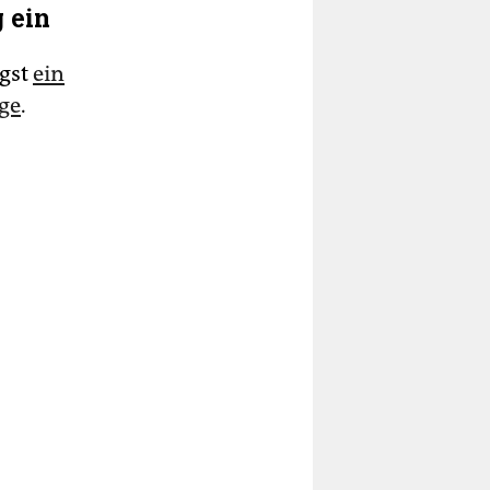
 ein
ngst
ein
ge
.