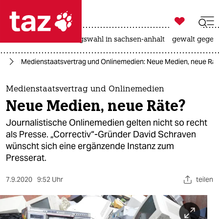

taz zahl ich
hitze
surfen
landtagswahl in sachsen-anhalt
gewalt gegen

taz zahl ich
en
Medienstaatsvertrag und Onlinemedien: Neue Medien, neue Rä
taz zahl ich
themen
Medienstaatsvertrag und Onlinemedien
Neue Medien, neue Räte?
politik
Journalistische Onlinemedien gelten nicht so recht
öko
als Presse. „Correctiv“-Gründer David Schraven
wünscht sich eine ergänzende Instanz zum
gesellschaft
Presserat.
kultur
7.9.2020
9:52 Uhr
teilen
sport