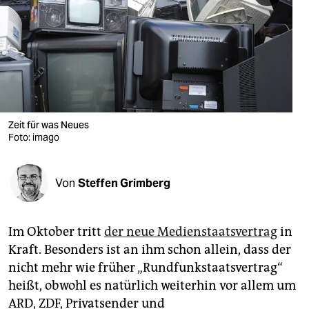
berlin
nord
wahrheit
verlag
verlag
Zeit für was Neues
Foto: imago
veranstaltungen
shop
Von
Steffen Grimberg
fragen & hilfe
unterstützen
Im Oktober tritt
der neue Medienstaatsvertrag
in
Kraft. Besonders ist an ihm schon allein, dass der
abo
nicht mehr wie früher „Rundfunkstaatsvertrag“
genossenschaft
heißt, obwohl es natürlich weiterhin vor allem um
ARD, ZDF, Privatsender und