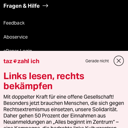
Fragen & Hilfe
Feedback
Aboservice
ePaper Login
taz
zahl ich
Gerade nicht

Downloads für Abonnierende
Links lesen, rechts
bekämpfen
© 2026 taz Verlags und Vertriebs GmbH
Mit doppelter Kraft für eine offene Gesellschaft!
Alle Rechte vorbehalten. Bei rechtlichen Fragen oder für Genehmigungen
wenden Sie sich bitte an
lizenzen@taz.de
Besonders jetzt brauchen Menschen, die sich gegen
Rechtsextremismus einsetzen, unsere Solidarität.
Daher gehen 50 Prozent der Einnahmen aus
Feedback
Redaktionsstatut
Kommune-Richtlinien
KI-
Neuanmeldungen an „Alles beginnt im Zentrum“ –