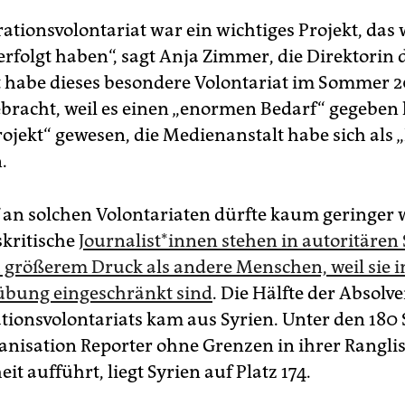
ationsvolontariat war ein wichtiges Projekt, das 
erfolgt haben“, sagt Anja Zimmer, die Direktorin
t habe dieses besondere Volontariat im Sommer 2
bracht, weil es einen „enormen Bedarf“ gegeben h
rojekt“ gewesen, die Medienanstalt habe sich als 
.
 an solchen Volontariaten dürfte kaum geringer 
kritische
Jour­na­list*in­nen stehen in autoritären
 größerem Druck als andere Menschen, weil sie i
übung eingeschränkt sind
. Die Hälfte der Ab­sol­ve
ationsvolontariats kam aus Syrien. Unter den 180 
ganisation Reporter ohne Grenzen in ihrer Ranglis
eit aufführt, liegt Syrien auf Platz 174.