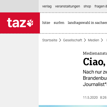
hautnavigation anspringen
hauptinhalt anspringen
footer anspringen
verlag
veranstaltungen
shop
fragen &
hitze
surfen
landtagswahl in sachse

taz zahl ich
taz zahl ich
Startseite
Gesellschaft
Medien
themen
politik
Medienanst
Ciao,
öko
Nach nur z
gesellschaft
Brandenburg
Journalist*
kultur
sport
11.5.2020
8:26