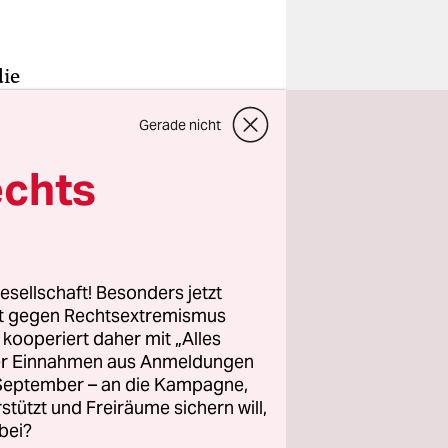
die
 für
Gerade nicht
a­list*in­
echts
ndenburg
rden
esellschaft! Besonders jetzt
rt gegen Rechtsextremismus
i endet
z kooperiert daher mit „Alles
ller Einnahmen aus Anmeldungen
 für
. September – an die Kampagne,
Schon nach
rstützt und Freiräume sichern will,
es
bei?