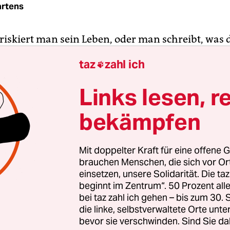
rtens
riskiert man sein Leben, oder man schreibt, was 
will.“ So beschreibt
Nyima Jadama
, die in Gambia
taz
zahl ich

nd Radiosender gearbeitet hat, die Lage für Jour­n
em Heimatland. Seit 2018 absolviert Jadama ein
Links lesen, r
nsvolontariat, das die Medienanstalt Berlin-Bra
bekämpfen
m Offenen Kanal ALEX Berlin anbietet. Hier wü
ungen dafür geschaffen, dass man im deutschen
us Fuß fassen kann, sagt die Journalistin.
Mit doppelter Kraft für eine offene G
brauchen Menschen, die sich vor O
ichkeit besteht künftig aber nicht mehr. Ende Ma
einsetzen, unsere Solidarität. Die ta
beginnt im Zentrum“. 50 Prozent a
 kurze Geschichte dieses Volontariats, konzipiert
bei taz zahl ich gehen – bis zum 30
*innen mit Flucht- und Verfolgungshintergund. 
die linke, selbstverwaltete Orte unte
n Jahrgang ist Schluss. Jadama, die während ein
bevor sie verschwinden. Sind Sie da