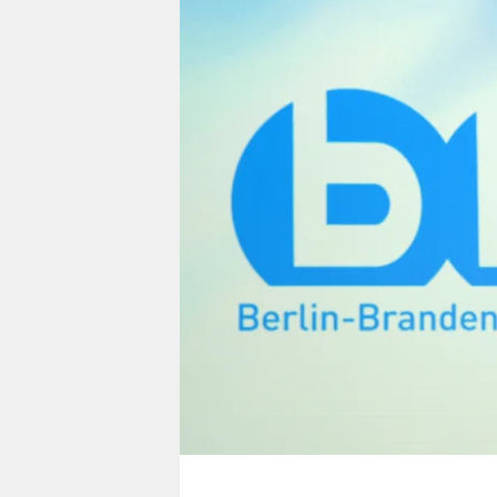
berlin
nord
wahrheit
verlag
verlag
veranstaltungen
shop
fragen & hilfe
unterstützen
abo
genossenschaft