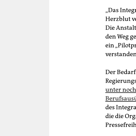
„Das Integr
Herzblut v
Die Anstal
den Weg ge
ein „Pilotp
verstanden
Der Bedarf
Regierungs
unter noch
Berufsaus
des Integr
die die Or
Pressefreih