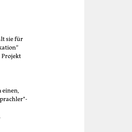
t sie für
kation“
s Projekt
 einen,
prach­ler*­
d