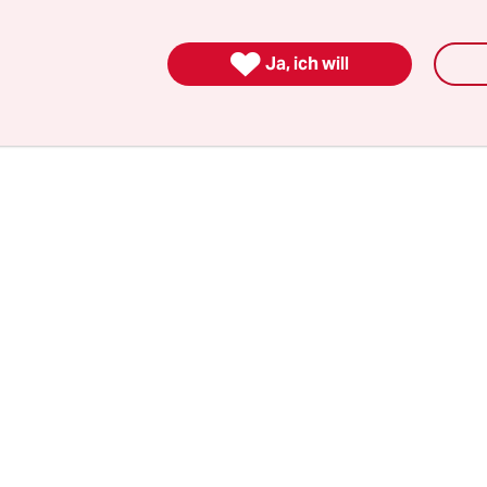
auch für die taz geschrieben hat, die syrische
sjournalistin
Rama Aldarwish
und
Ali Hassanpo

Ja, ich will
ie letzten Absolvent*innen.