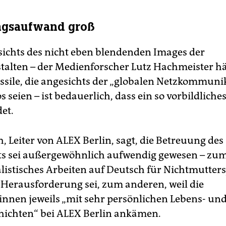
ngsaufwand groß
ichts des nicht eben blendenden Images der
alten – der Medienforscher Lutz Hachmeister häl
ossile, die angesichts der „globalen Netzkommuni
 seien – ist bedauerlich, dass ein so vorbildliche
et.
, Leiter von ALEX Berlin, sagt, die Betreuung des
ts sei außergewöhnlich aufwendig gewesen – zum
listisches Arbeiten auf Deutsch für Nicht­mut­ter­s
e Herausforderung sei, zum anderen, weil die
innen jeweils „mit sehr persönlichen Lebens- un
hichten“ bei ALEX Berlin ankämen.