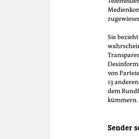
Telemedien
Medienkom
zugewiese
Sie bezieh
wahrschein
Transparen
Desinforma
von Parteie
13 anderen
dem Rundfu
kümmern.
Sender s