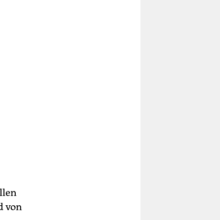
llen
d von