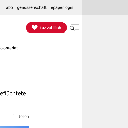
abo
genossenschaft
epaper login

taz zahl ich
taz zahl ich
olontariat
geflüchtete
teilen