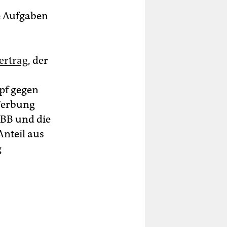
e Aufgaben
ertrag
, der
pf gegen
 Werbung
ABB und die
Anteil aus
g