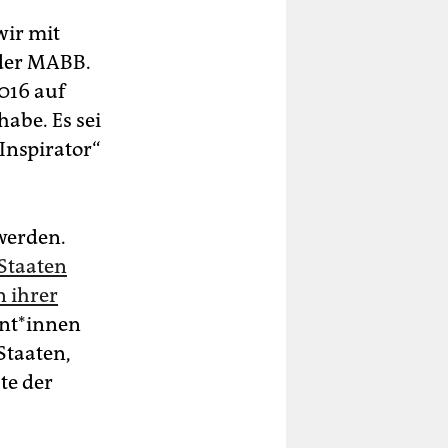
wir mit
 der MABB.
016 auf
abe. Es sei
„Inspirator“
werden.
 Staaten
n ihrer
n­t*in­nen
Staaten,
te der