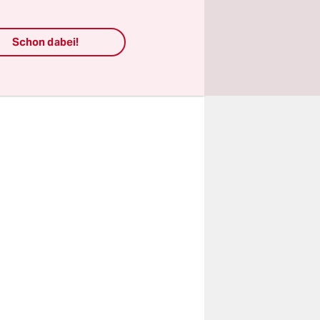
ur
aus dem
Schon dabei!