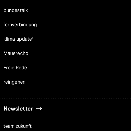
bundestalk
fernverbindung
klima update°
Mauerecho
Freie Rede
reingehen
Newsletter
team zukunft