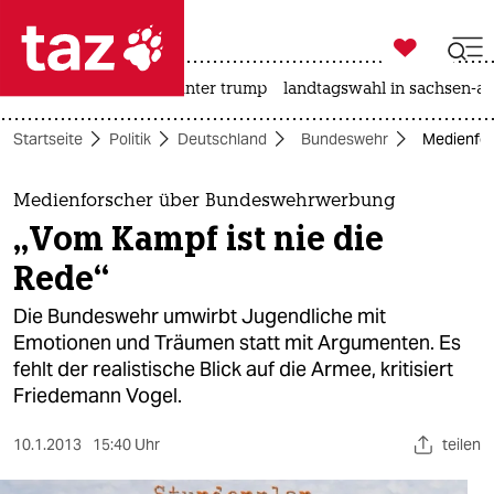

taz zahl ich
nahost-konflikt
usa unter trump
landtagswahl in sachsen-an

taz zahl ich
Startseite
Politik
Deutschland
Bundeswehr
Medienfor
taz zahl ich
themen
Medienforscher über Bundeswehrwerbung
„Vom Kampf ist nie die
politik
Rede“
öko
Die Bundeswehr umwirbt Jugendliche mit
Emotionen und Träumen statt mit Argumenten. Es
gesellschaft
fehlt der realistische Blick auf die Armee, kritisiert
Friedemann Vogel.
kultur
sport
10.1.2013
15:40 Uhr
teilen