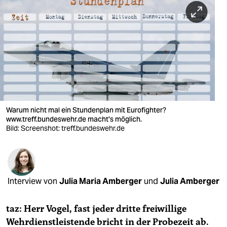
berlin
nord
wahrheit
verlag
verlag
veranstaltungen
Warum nicht mal ein Stundenplan mit Eurofighter?
www.treff.bundeswehr.de macht's möglich.
shop
Bild: Screenshot: treff.bundeswehr.de
fragen & hilfe
unterstützen
Interview von
Julia Maria Amberger
und
Julia Amberger
abo
taz: Herr Vogel, fast jeder dritte freiwillige
genossenschaft
Wehrdienstleistende bricht in der Probezeit ab.