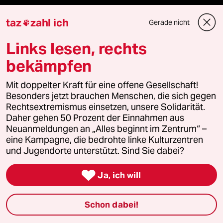
taz frisch
taz
zahl ich
Gerade nicht

taz zahl ich
Links lesen, rechts
bekämpfen
taz lab Infobrief
Mit doppelter Kraft für eine offene Gesellschaft!
Besonders jetzt brauchen Menschen, die sich gegen
Rechtsextremismus einsetzen, unsere Solidarität.
Veranstaltungen
Daher gehen 50 Prozent der Einnahmen aus
Neuanmeldungen an „Alles beginnt im Zentrum“ –
eine Kampagne, die bedrohte linke Kulturzentren
Demnächst
und Jugendorte unterstützt. Sind Sie dabei?
Vor Ort

Ja, ich will
Live im Stream
Schon dabei!
Vergangene