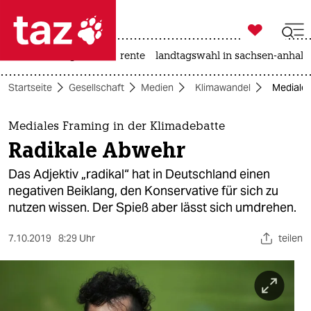

taz zahl ich
hitze
niedrigwasser
rente
landtagswahl in sachsen-anhalt

taz zahl ich
Startseite
Gesellschaft
Medien
Klimawandel
Mediales
taz zahl ich
themen
Mediales Framing in der Klimadebatte
Radikale Abwehr
politik
Das Adjektiv „radikal“ hat in Deutschland einen
öko
negativen Beiklang, den Konservative für sich zu
nutzen wissen. Der Spieß aber lässt sich umdrehen.
gesellschaft
7.10.2019
8:29 Uhr
teilen
kultur
sport