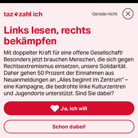
taz
zahl ich
Themen
Gerade nicht

Links lesen, rechts
Hitze
bekämpfen
Niedrigwasser
Mit doppelter Kraft für eine offene Gesellschaft!
Besonders jetzt brauchen Menschen, die sich gegen
Rente
Rechtsextremismus einsetzen, unsere Solidarität.
Daher gehen 50 Prozent der Einnahmen aus
Landtagswahl in Sachsen-Anhalt
Neuanmeldungen an „Alles beginnt im Zentrum“ –
eine Kampagne, die bedrohte linke Kulturzentren
und Jugendorte unterstützt. Sind Sie dabei?
Hybrider Krieg

Ja, ich will
Jemen
Ceuta
Schon dabei!