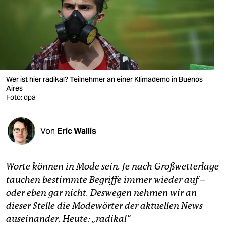
berlin
nord
wahrheit
verlag
Wer ist hier radikal? Teilnehmer an einer Klimademo in Buenos
verlag
Aires
Foto: dpa
veranstaltungen
shop
Von
Eric Wallis
fragen & hilfe
Worte können in Mode sein. Je nach Großwetterlage
unterstützen
tauchen bestimmte Begriffe immer wieder auf –
abo
oder eben gar nicht. Deswegen nehmen wir an
dieser Stelle die Modewörter der aktuellen News
genossenschaft
auseinander. Heute: „radikal“