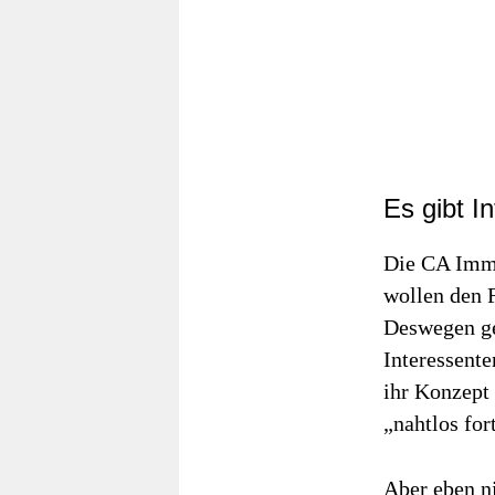
Es gibt I
Die CA Immo
wollen den 
Deswegen ge
Interessente
ihr Konzept 
„nahtlos for
Aber eben ni