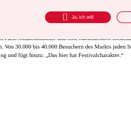
nde: Auf dem Markt verkaufen zahlreiche Kreative T-Sh
Berlinsouvenirs, dazu gibt es Möbelhändler, jede Meng

Ja, ich will
 und einige Prenzlberger Muttis, die nicht mehr benöt
lbieten. Noch wichtiger: Parallel dazu herrscht Party
n Park. Straßenmusiker und eine Karaokeshow locken
. Von 30.000 bis 40.000 Besuchern des Markts jeden 
ing und fügt hinzu: „Das hier hat Festivalcharakter.“