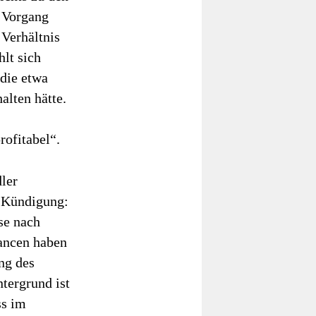
r Vorgang
 Verhältnis
hlt sich
 die etwa
alten hätte.
rofitabel“.
ler
r Kündigung:
se nach
hancen haben
ng des
tergrund ist
ss im