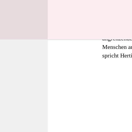
mehrere Grü
und andere 
Essensstände
Kleidung fei
angrenzende
Menschen an
spricht Hert