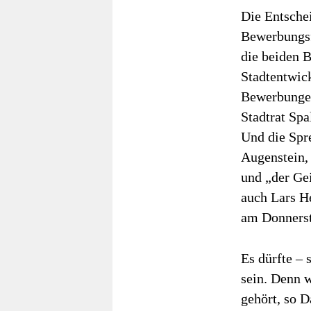
Die Entschei
Bewerbungsf
die beiden 
Stadtentwic
Bewerbungen
Stadtrat Spa
Und die Spr
Augenstein, 
und „der Ge
auch Lars He
am Donnerst
Es dürfte – 
sein. Denn 
gehört, so 