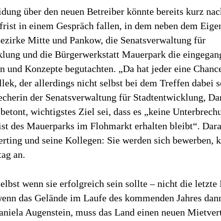
dung über den neuen Betreiber könnte bereits kurz nac
rist in einem Gespräch fallen, in dem neben dem Eig
Bezirke Mitte und Pankow, die Senatsverwaltung für
klung und die Bürgerwerkstatt Mauerpark die eingega
 und Konzepte begutachten. „Da hat jeder eine Chance
llek, der allerdings nicht selbst bei dem Treffen dabei s
echerin der Senatsverwaltung für Stadtentwicklung, Da
betont, wichtigstes Ziel sei, dass es „keine Unterbrec
ist des Mauerparks im Flohmarkt erhalten bleibt“. Dara
rting und seine Kollegen: Sie werden sich bewerben, k
ag an.
selbst wenn sie erfolgreich sein sollte – nicht die letz
wenn das Gelände im Laufe des kommenden Jahres dann
Daniela Augenstein, muss das Land einen neuen Mietver