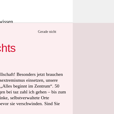
ewissen
ark wurde
Gerade nicht
tember ist
 des Markts,
chts
 falsch
versuchen
eländes, die
, freut sich
llschaft! Besonders jetzt brauchen
sextremismus einsetzen, unsere
6.500
t „Alles beginnt im Zentrum“. 50
n bei taz zahl ich gehen – bis zum
nke, selbstverwaltete Orte
egen den
bevor sie verschwinden. Sind Sie
ibt es