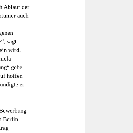
h Ablauf der
entümer auch
ngenen
“, sagt
ein wird.
niela
hung“ gebe
uf hoffen
ündigte er
te Bewerbung
 Berlin
trag