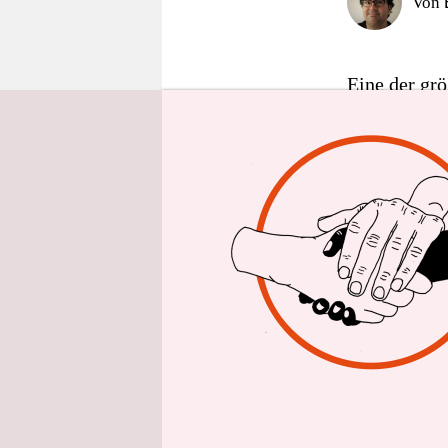
Von
epaper login
Eine der grö
Zukunft. De
der Mietver
Schluss. Lar
sieht sich u
gemacht“, s
die Betreib
österreichi
Herting. Tat
Menschen di
Seit knapp z
Flohmarkt, d