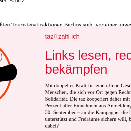
Bert Schulz
ßten Touristenattraktionen Berlins steht vor einer ung
n Betreibern des sonntäglichen Flohmarkts im Mauerp
taz
zahl ich

trag gekündigt – ohne Nennung von Gründen. Ende Sep
s Herting, einer der beiden Gründer und drei Betreiber
Links lesen, re
m die Früchte seiner Arbeit betrogen. „Wir haben nichts
bekämpfen
agte er am Donnerstag der taz. Mit einer
Onlinepetition
er seit Mittwochabend, Druck auf den Eigentümer des G
sche CA Immo AG, aufzubauen. Die Resonanz sei „super“
Mit doppelter Kraft für eine offene Gese
Menschen, die sich vor Ort gegen Recht
sächlich haben innerhalb eines Tages bereits mehr als 
Solidarität. Die taz kooperiert daher mi
e Petition unterschrieben.
Prozent aller Einnahmen aus Anmeldunge
30. September – an die Kampagne, die li
ehn Jahren organisieren Herting und seine beiden Koll
unterstützt und Freiräume sichern will, 
dabei?
er inzwischen in jedem Berlinreiseführer steht. Dafür g