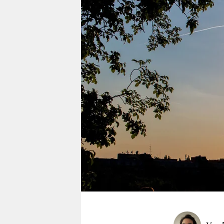
berlin
nord
wahrheit
verlag
verlag
veranstaltungen
shop
fragen & hilfe
unterstützen
abo
genossenschaft