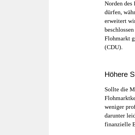
Norden des 
dürfen, wäh
erweitert w
beschlossen 
Flohmarkt ge
(CDU).
Höhere S
Sollte die 
Flohmarktke
weniger prof
darunter le
finanzielle