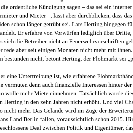
die ordentliche Kündigung sagen – das sei ein interne
mieter und Mieter –, lässt aber durchblicken, dass das
den schon länger getrübt sei. Lars Herting hingegen fü
andelt. Er erfahre von Vorwürfen lediglich über Dritte,
ss sich die Betreiber nicht an Feuerwehrvorschriften geh
r rede aber seit einigen Monaten nicht mehr mit ihnen.
 bestünden nicht, betont Herting, der Flohmarkt sei „p
er eine Untertreibung ist, wie erfahrene Flohmarkthänd
ie vermuten denn auch finanzielle Interessen hinter de
 wolle mehr Miete einnehmen. Tatsächlich wurde die
n Herting in den zehn Jahren nicht erhöht. Und viel C
 nicht mehr. Das Gelände wird im Zuge der Erweiteru
ns Land Berlin fallen, voraussichtlich schon 2015. Hin
beschlossene Deal zwischen Politik und Eigentümer, da