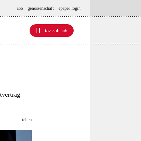
abo
genossenschaft
epaper login

taz zahl ich
taz zahl ich
tvertrag
teilen