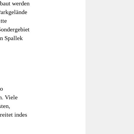
ebaut werden
Parkgelände
tte
Sondergebiet
en Spallek
so
. Viele
sten,
eitet indes