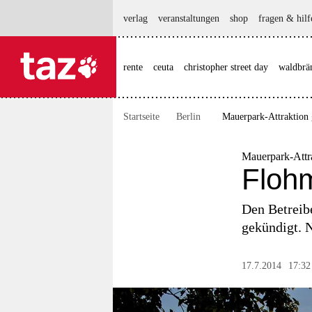
hautnavigation anspringen
hauptinhalt anspringen
footer anspringen
verlag
veranstaltungen
shop
fragen & hilf
rente
ceuta
christopher street day
waldbrä

taz zahl ich
taz zahl ich
Startseite
Berlin
Mauerpark-Attraktion 
themen
politik
Mauerpark-Attra
Floh
öko
Den Betreib
gesellschaft
gekündigt. 
kultur
17.7.2014
17:32
sport