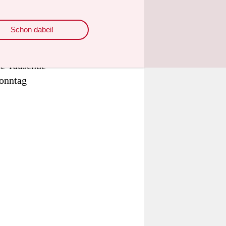
irts, Fotos
e
Schon dabei!
igte (Baby)-
stimmung im
de Tausende
Sonntag