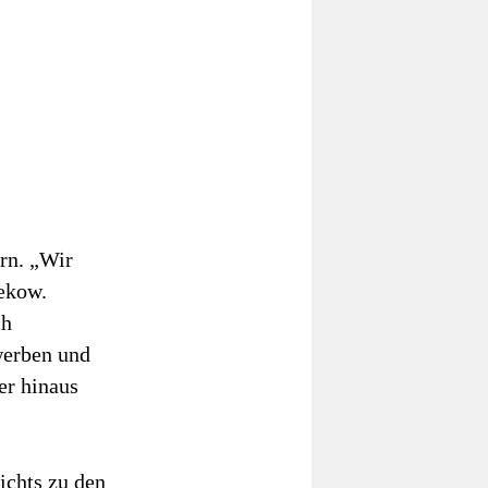
rn. „Wir
ekow.
ch
werben und
er hinaus
ichts zu den