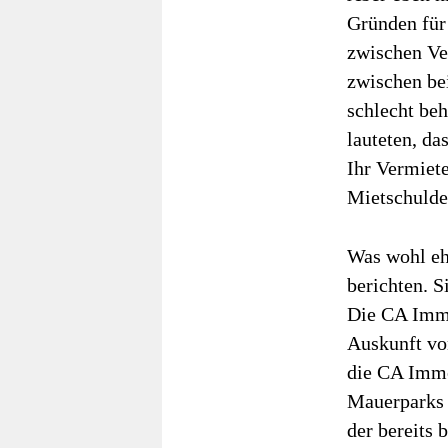
Gründen für 
zwischen Ver
zwischen bei
schlecht beh
lauteten, da
Ihr Vermiete
Mietschulden
Was wohl eh
berichten. S
Die CA Immo
Auskunft vo
die CA Immo
Mauerparks a
der bereits 