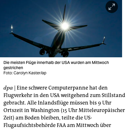
berlin
nord
wahrheit
verlag
verlag
veranstaltungen
Die meisten Flüge innerhalb der USA wurden am Mittwoch
gestrichen
Foto: Carolyn Kaster/ap
shop
fragen & hilfe
dpa
| Eine schwere Computerpanne hat den
Flugverkehr in den USA weitgehend zum Stillstand
unterstützen
gebracht. Alle Inlandsflüge müssen bis 9 Uhr
abo
Ortszeit in Washington (15 Uhr Mitteleuropäischer
Zeit) am Boden bleiben, teilte die US-
genossenschaft
Flugaufsichtsbehörde FAA am Mittwoch über