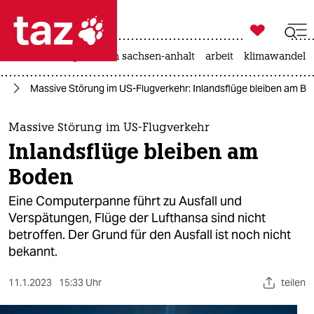

taz zahl ich
hitze
landtagswahl in sachsen-anhalt
arbeit
klimawandel

taz zahl ich
ka
Massive Störung im US-Flugverkehr: Inlandsflüge bleiben am B
taz zahl ich
themen
Massive Störung im US-Flugverkehr
Inlandsflüge bleiben am
politik
Boden
öko
Eine Computerpanne führt zu Ausfall und
Verspätungen, Flüge der Lufthansa sind nicht
gesellschaft
betroffen. Der Grund für den Ausfall ist noch nicht
bekannt.
kultur
sport
11.1.2023
15:33 Uhr
teilen