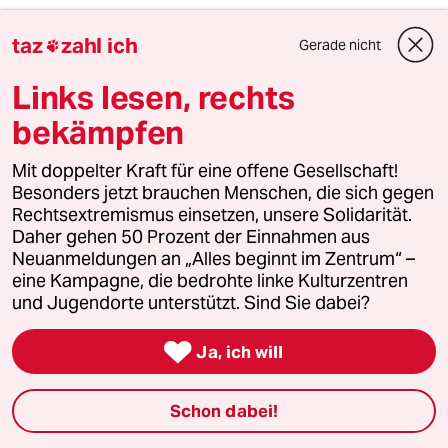
taz
zahl ich
Gerade nicht

6
Antifas in Sachsen-Anhalt
Der Ernstfall
Links lesen, rechts
bekämpfen
taz
Mit doppelter Kraft für eine offene Gesellschaft!

Besonders jetzt brauchen Menschen, die sich gegen
Rechtsextremismus einsetzen, unsere Solidarität.
Folgen Sie uns
Daher gehen 50 Prozent der Einnahmen aus
Neuanmeldungen an „Alles beginnt im Zentrum“ –
eine Kampagne, die bedrohte linke Kulturzentren
und Jugendorte unterstützt. Sind Sie dabei?
Ressorts

Ja, ich will
Politik
Schon dabei!
Öko