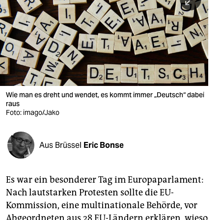
berlin
nord
wahrheit
verlag
verlag
Wie man es dreht und wendet, es kommt immer „Deutsch“ dabei
raus
veranstaltungen
Foto: imago/Jako
shop
fragen & hilfe
Aus Brüssel
Eric Bonse
unterstützen
Es war ein besonderer Tag im Europaparlament:
abo
Nach lautstarken Protesten sollte die EU-
genossenschaft
Kommission, eine multinationale Behörde, vor
Abgeordneten aus 28 EU-Ländern erklären, wieso