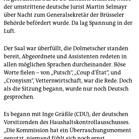
epaper login
der umstrittene deutsche Jurist Martin Selmayr
über Nacht zum Generalsekretär der Brüsseler
Behörde befördert wurde. Da lag Spannung in der
Luft.
Der Saal war überfüllt, die Dolmetscher standen
bereit, Abgeordnete und Assistenten redeten in
allen möglichen Sprachen durcheinander. Böse
Worte fielen – von „Putsch“, „Coup d’État“, und
„Cronyism“, Vetternwirtschaft, war die Rede. Doch
als die Sitzung begann, wurde nur noch Deutsch
gesprochen.
Es begann mit Inge Gräßle (CDU), der deutschen
Vorsitzenden des Haushaltskontrollausschusses.
„Die Kommission hat ein Überraschungsmoment
genutzt, niemand fühlt sich noch ernst