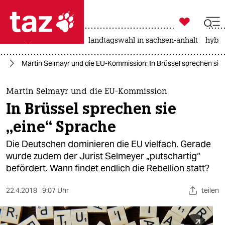

taz zahl ich
niedrigwasser
rente
landtagswahl in sachsen-anhalt
hybri

taz zahl ich
pa
Martin Selmayr und die EU-Kommission: In Brüssel sprechen sie
taz zahl ich
themen
Martin Selmayr und die EU-Kommission
In Brüssel sprechen sie
politik
„eine“ Sprache
öko
Die Deutschen dominieren die EU vielfach. Gerade
wurde zudem der Jurist Selmeyer „putschartig“
gesellschaft
befördert. Wann findet endlich die Rebellion statt?
kultur
22.4.2018
9:07 Uhr
teilen
sport