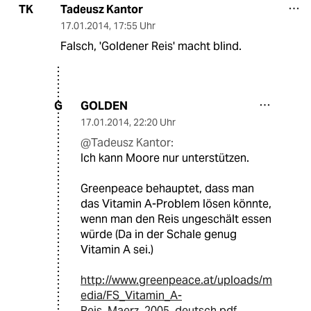
Tadeusz Kantor
TK
17.01.2014
,
17:55 Uhr
Falsch, 'Goldener Reis' macht blind.
GOLDEN
G
17.01.2014
,
22:20 Uhr
@Tadeusz Kantor:
Ich kann Moore nur unterstützen.
Greenpeace behauptet, dass man
das Vitamin A-Problem lösen könnte,
wenn man den Reis ungeschält essen
würde (Da in der Schale genug
Vitamin A sei.)
http://www.greenpeace.at/uploads/m
edia/FS_Vitamin_A-
Reis_Maerz_2005_deutsch.pdf