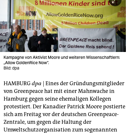
berlin
nord
wahrheit
verlag
verlag
Kampagne von Aktivist Moore und weiteren Wissenschaftlern:
„Allow GoldenRice Now“.
veranstaltungen
Bild: dpa
shop
HAMBURG
dpa
| Eines der Gründungsmitglieder
fragen & hilfe
von Greenpeace hat mit einer Mahnwache in
unterstützen
Hamburg gegen seine ehemaligen Kollegen
protestiert. Der Kanadier Patrick Moore postierte
abo
sich am Freitag vor der deutschen Greenpeace-
Zentrale, um gegen die Haltung der
genossenschaft
Umweltschutzorganisation zum sogenannten