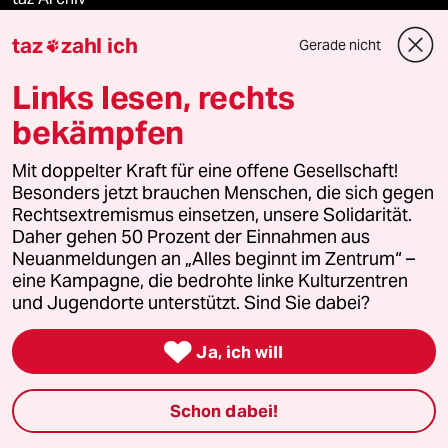
taz
zahl ich
Gerade nicht

Mehr taz Angebote
Links lesen, rechts
bekämpfen
Reisen
Mit doppelter Kraft für eine offene Gesellschaft!
Besonders jetzt brauchen Menschen, die sich gegen
Kantine
Rechtsextremismus einsetzen, unsere Solidarität.
Daher gehen 50 Prozent der Einnahmen aus
Shop
Neuanmeldungen an „Alles beginnt im Zentrum“ –
eine Kampagne, die bedrohte linke Kulturzentren
Anzeigen
und Jugendorte unterstützt. Sind Sie dabei?

Ja, ich will
Fragen & Hilfe
Schon dabei!