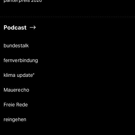
panterpreis 2026
Podcast
bundestalk
fernverbindung
klima update°
Mauerecho
Freie Rede
reingehen