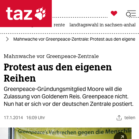

taz zahl ich
hitze
niedrigwasser
rente
landtagswahl in sachsen-anhalt

taz zahl ich
ik
Mahnwache vor Greenpeace-Zentrale: Protest aus den eigenen
taz zahl ich
themen
Mahnwache vor Greenpeace-Zentrale
Protest aus den eigenen
politik
Reihen
öko
Greenpeace-Gründungsmitglied Moore will die
Zulassung von Goldenem Reis. Greenpeace nicht.
gesellschaft
Nun hat er sich vor der deutschen Zentrale postiert.
kultur
17.1.2014
16:09 Uhr
teilen
sport