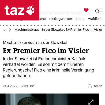

taz zahl ich
hitze
krieg in der ukraine
niedrigwasser
ceuta
waldbrän

taz zahl ich
ption
Machtmissbrauch in der Slowakei: Ex-Premier Fico im Visier
taz zahl ich
themen
Machtmissbrauch in der Slowakei
Ex-Premier Fico im Visier
politik
In der Slowakei ist Ex-Innenminister Kaliňák
öko
verhaftet worden. Es soll mit dem früheren
Regierungschef Fico eine kriminelle Vereinigung
gesellschaft
geführt haben.
kultur
24.4.2022
17:39 Uhr
teilen
sport