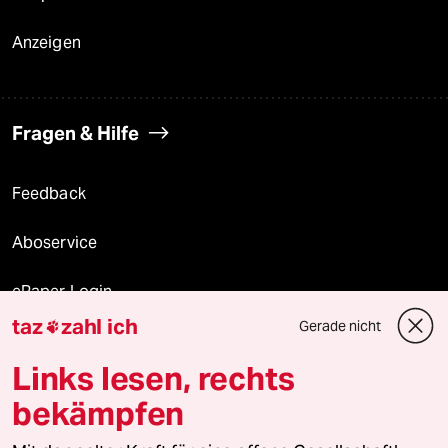
Anzeigen
Fragen & Hilfe
Feedback
Aboservice
ePaper Login
taz
zahl ich
Gerade nicht

Downloads für Abonnierende
Links lesen, rechts
bekämpfen
© 2026 taz Verlags und Vertriebs GmbH