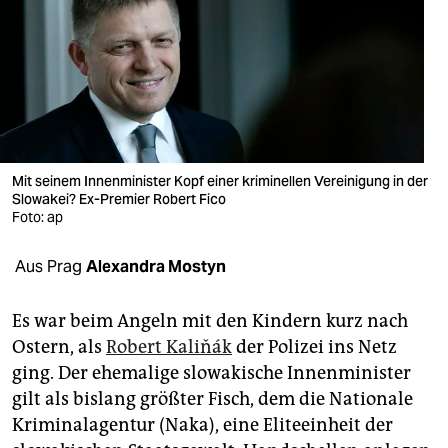
berlin
nord
wahrheit
verlag
verlag
Mit seinem Innenminister Kopf einer kriminellen Vereinigung in der
Slowakei? Ex-Premier Robert Fico
veranstaltungen
Foto: ap
shop
Aus Prag
Alexandra Mostyn
fragen & hilfe
Es war beim Angeln mit den Kindern kurz nach
unterstützen
Ostern, als
Robert Kaliňák
der Polizei ins Netz
ging. Der ehemalige slowakische Innenminister
abo
gilt als bislang größter Fisch, dem die Nationale
genossenschaft
Kriminalagentur (Naka), eine Eliteeinheit der