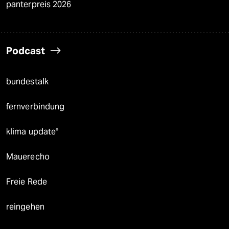
panterpreis 2026
Podcast
bundestalk
fernverbindung
klima update°
Mauerecho
Freie Rede
reingehen