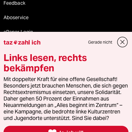
Feedback
Aboservice
ePaper Login
taz
zahl ich
Gerade nicht

Downloads für Abonnierende
Links lesen, rechts
bekämpfen
© 2026 taz Verlags und Vertriebs GmbH
Mit doppelter Kraft für eine offene Gesellschaft!
Alle Rechte vorbehalten. Bei rechtlichen Fragen oder für Genehmigungen
wenden Sie sich bitte an
lizenzen@taz.de
Besonders jetzt brauchen Menschen, die sich gegen
Rechtsextremismus einsetzen, unsere Solidarität.
Daher gehen 50 Prozent der Einnahmen aus
Feedback
Redaktionsstatut
Kommune-Richtlinien
KI-
Neuanmeldungen an „Alles beginnt im Zentrum“ –
eine Kampagne, die bedrohte linke Kulturzentren
Leitlinie
Informant
Datenschutz
Impressum
AGB
und Jugendorte unterstützt. Sind Sie dabei?
Seitenwende
Einwilligungen widerrufen (Ads)