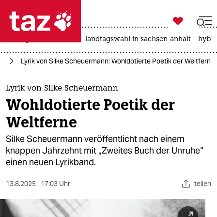

taz zahl ich
niedrigwasser
rente
landtagswahl in sachsen-anhalt
hybri

taz zahl ich
ch
Lyrik von Silke Scheuermann: Wohldotierte Poetik der Weltferne
taz zahl ich
themen
Lyrik von Silke Scheuermann
Wohldotierte Poetik der
politik
Weltferne
öko
Silke Scheuermann veröffentlicht nach einem
knappen Jahrzehnt mit „Zweites Buch der Unruhe“
gesellschaft
einen neuen Lyrikband.
kultur
13.8.2025
17:03 Uhr
teilen
sport