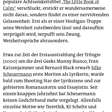
epaper login
populäre Achtsamkeitsfibel
„The Little Book of
Calm“
verschluckt, erstickt er wundersamerweise
nicht daran, sondern findet zu einer nervtötenden
Gelassenheit. Erst als er einer Hooligan-Truppe
seine Weisheit zuteilwerden lässt und daraufhin
verprügelt wird, verpufft sein Zwang,
Weisheitssprüche abzusondern.
Etwa zur Zeit der Erstausstrahlung der Trilogie
(2000) um die drei Geeks Manny Bian­co, Fran
Katzenjammer und Bernard Black erwarb
Silke
Scheuermann
erste Meriten als Lyrikerin; wurde
bald zum Shooting Star der Lyrikszene und zur
gefeierten Romanautorin und Essayistin. Seit
einem knappen Jahrzehnt hat Scheuermann
keinen Gedichtband mehr vorgelegt. Allenfalls
einzelne Motive wie Tier­ethik, KI-Schelte und