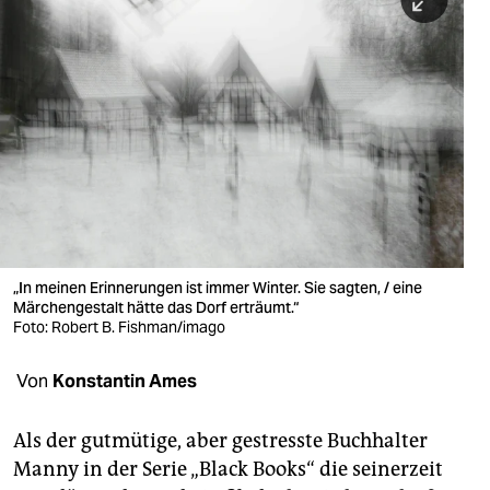
berlin
nord
wahrheit
verlag
verlag
veranstaltungen
shop
„In meinen Erinnerungen ist immer Winter. Sie sagten, / eine
Märchengestalt hätte das Dorf erträumt.“
fragen & hilfe
Foto: Robert B. Fishman/imago
unterstützen
Von
Konstantin Ames
abo
Als der gutmütige, aber gestresste Buchhalter
genossenschaft
Manny in der Serie „Black Books“ die seinerzeit