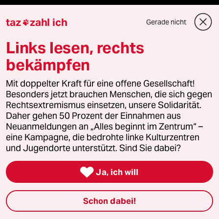
taz FUTURZWEI
taz
zahl ich
Gerade nicht

Le Monde diplomatique
Links lesen, rechts
taz Archiv
bekämpfen
Mit doppelter Kraft für eine offene Gesellschaft!
Besonders jetzt brauchen Menschen, die sich gegen
Mehr taz Angebote
Rechtsextremismus einsetzen, unsere Solidarität.
Daher gehen 50 Prozent der Einnahmen aus
Neuanmeldungen an „Alles beginnt im Zentrum“ –
Reisen
eine Kampagne, die bedrohte linke Kulturzentren
und Jugendorte unterstützt. Sind Sie dabei?
Kantine

Ja, ich will
Shop
Schon dabei!
Anzeigen