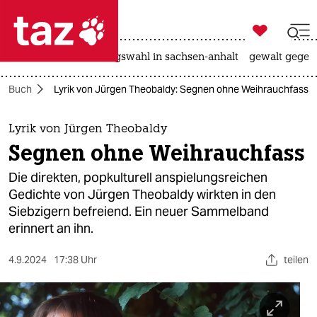

taz zahl ich
hitze
surfen
landtagswahl in sachsen-anhalt
gewalt gegen

taz zahl ich
Buch
Lyrik von Jürgen Theobaldy: Segnen ohne Weihrauchfass
taz zahl ich
themen
Lyrik von Jürgen Theobaldy
Segnen ohne Weihrauchfass
politik
Die direkten, popkulturell anspielungsreichen
öko
Gedichte von Jürgen Theobaldy wirkten in den
Siebzigern befreiend. Ein neuer Sammelband
gesellschaft
erinnert an ihn.
kultur
4.9.2024
17:38 Uhr
teilen
sport