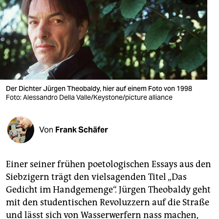
berlin
nord
wahrheit
verlag
verlag
Der Dichter Jürgen Theobaldy, hier auf einem Foto von 1998
Foto: Alessandro Della Valle/Keystone/picture alliance
veranstaltungen
shop
Von
Frank Schäfer
fragen & hilfe
unterstützen
Einer seiner frühen poetologischen Essays aus den
Siebzigern trägt den vielsagenden Titel „Das
abo
Gedicht im Handgemenge“. Jürgen Theobaldy geht
genossenschaft
mit den studentischen Revoluzzern auf die Straße
und lässt sich von Wasserwerfern nass machen,