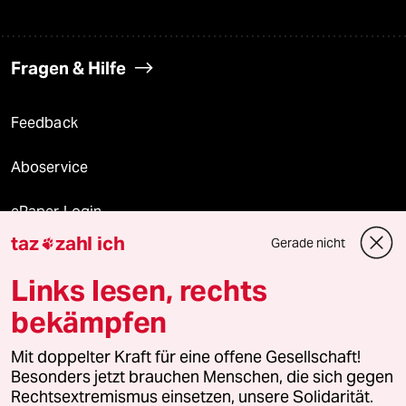
Fragen & Hilfe
Feedback
Aboservice
ePaper Login
taz
zahl ich
Gerade nicht

Downloads für Abonnierende
Links lesen, rechts
bekämpfen
© 2026 taz Verlags und Vertriebs GmbH
Mit doppelter Kraft für eine offene Gesellschaft!
Alle Rechte vorbehalten. Bei rechtlichen Fragen oder für Genehmigungen
wenden Sie sich bitte an
lizenzen@taz.de
Besonders jetzt brauchen Menschen, die sich gegen
Rechtsextremismus einsetzen, unsere Solidarität.