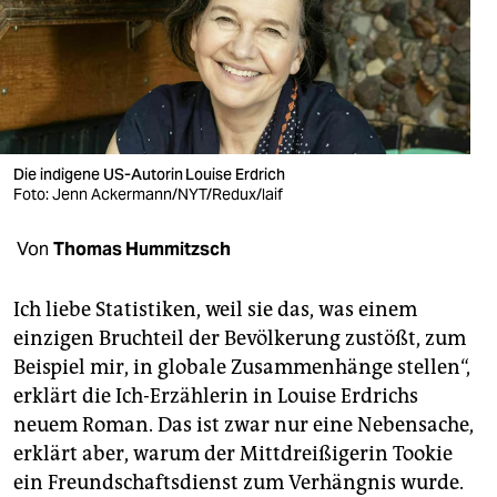
berlin
nord
wahrheit
verlag
Die indigene US-Autorin Louise Erdrich
verlag
Foto: Jenn Ackermann/NYT/Redux/laif
veranstaltungen
Von
Thomas Hummitzsch
shop
Ich liebe Statistiken, weil sie das, was einem
fragen & hilfe
einzigen Bruchteil der Bevölkerung zustößt, zum
Beispiel mir, in globale Zusammenhänge stellen“,
unterstützen
erklärt die Ich-Erzählerin in Louise Erdrichs
abo
neuem Roman. Das ist zwar nur eine Nebensache,
erklärt aber, warum der Mittdreißigerin Tookie
genossenschaft
ein Freundschaftsdienst zum Verhängnis wurde.