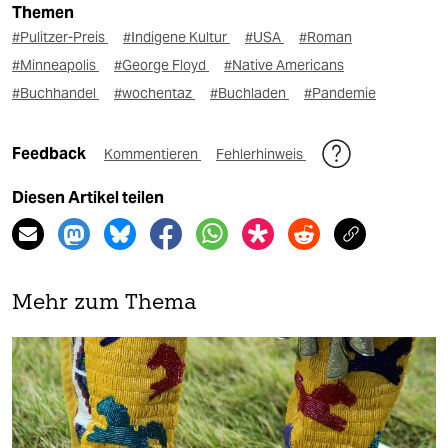
Themen
#Pulitzer-Preis
#Indigene Kultur
#USA
#Roman
#Minneapolis
#George Floyd
#Native Americans
#Buchhandel
#wochentaz
#Buchladen
#Pandemie
Feedback
Kommentieren
Fehlerhinweis
Diesen Artikel teilen
Mehr zum Thema