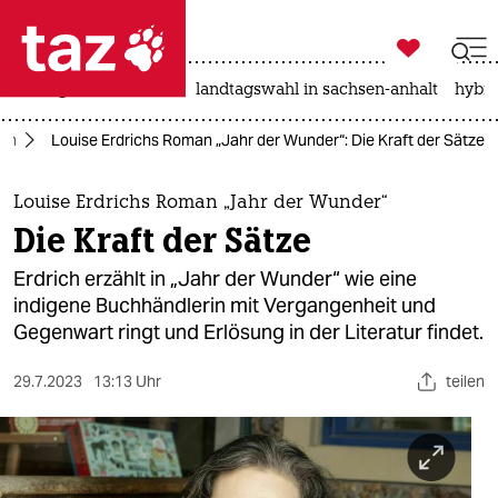

taz zahl ich
niedrigwasser
rente
landtagswahl in sachsen-anhalt
hybri

taz zahl ich
ch
Louise Erdrichs Roman „Jahr der Wunder“: Die Kraft der Sätze
taz zahl ich
themen
Louise Erdrichs Roman „Jahr der Wunder“
Die Kraft der Sätze
politik
Erdrich erzählt in „Jahr der Wunder“ wie eine
öko
indigene Buchhändlerin mit Vergangenheit und
Gegenwart ringt und Erlösung in der Literatur findet.
gesellschaft
29.7.2023
13:13 Uhr
teilen
kultur
sport