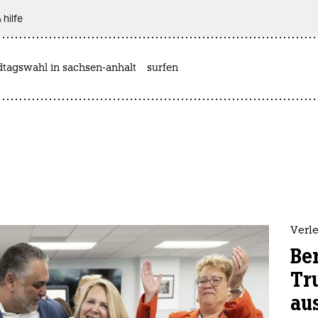
 hilfe
dtagswahl in sachsen-anhalt
surfen
Verle
Be
Tr
au