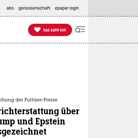
abo
genossenschaft
epaper login

taz zahl ich
taz zahl ich
ihung der Pulitzer-Preise
richterstattung über
ump und Epstein
sgezeichnet