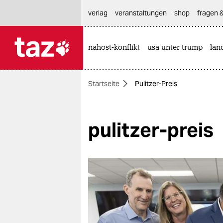
hautnavigation anspringen
hauptinhalt anspringen
footer anspringen
verlag
veranstaltungen
shop
fragen &
nahost-konflikt
usa unter trump
lan

taz zahl ich
taz zahl ich
Startseite
Pulitzer-Preis
themen
politik
pulitzer-preis
öko
gesellschaft
kultur
sport