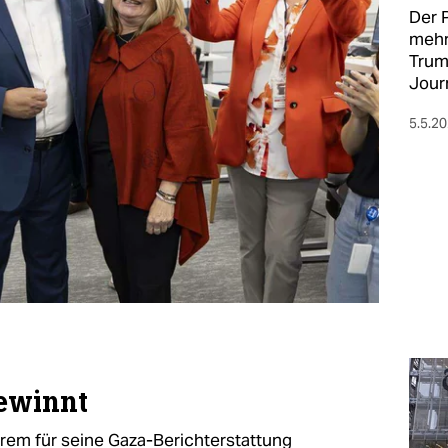
Der P
mehr
Trum
Jour
5.5.2
ewinnt
em für seine Gaza-Berichterstattung