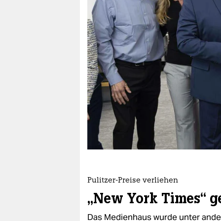
berlin
nord
wahrheit
verlag
verlag
veranstaltungen
shop
fragen & hilfe
unterstützen
Pulitzer-Preise verliehen
abo
„New York Times“ g
genossenschaft
Das Medienhaus wurde unter ander