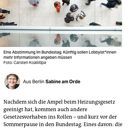
berlin
nord
wahrheit
verlag
verlag
Eine Abstimmung im Bundestag. Künftig sollen Lob­by­is­t*in­nen
mehr Informationen angeben müssen
veranstaltungen
Foto: Carsten Koall/dpa
shop
Aus Berlin
Sabine am Orde
fragen & hilfe
unterstützen
Nachdem sich die Ampel beim Heizungsgesetz
abo
geeinigt hat, kommen auch andere
Gesetzesvorhaben ins Rollen – und kurz vor der
genossenschaft
Sommerpause in den Bundestag. Eines davon: die