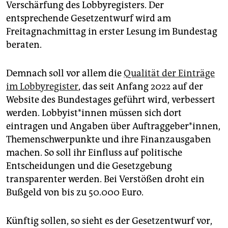
epaper login
Verschärfung des Lobbyregisters. Der
entsprechende Gesetzentwurf wird am
Freitagnachmittag in erster Lesung im Bundestag
beraten.
Demnach soll vor allem die
Qualität der Einträge
im Lobbyregister
, das seit Anfang 2022 auf der
Website des Bundestages geführt wird, verbessert
werden. Lob­by­is­t*in­nen müssen sich dort
eintragen und Angaben über Auftraggeber*innen,
Themenschwerpunkte und ihre Finanzausgaben
machen. So soll ihr Einfluss auf politische
Entscheidungen und die Gesetzgebung
transparenter werden. Bei Verstößen droht ein
Bußgeld von bis zu 50.000 Euro.
Künftig sollen, so sieht es der Gesetzentwurf vor,