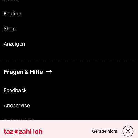
Kantine
Shop
Anzeigen
Fragen & Hilfe
Feedback
Aboservice
ePaper Login
taz
zahl ich
Gerade nicht

Downloads für Abonnierende