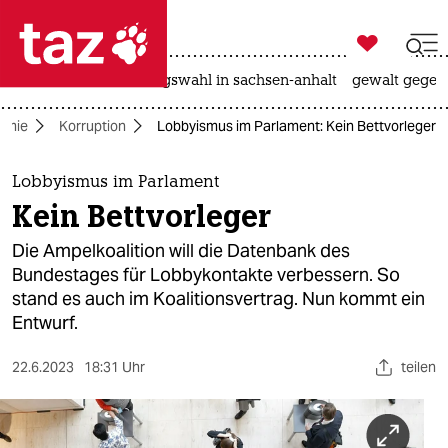

taz zahl ich
hitze
surfen
landtagswahl in sachsen-anhalt
gewalt gegen

taz zahl ich
omie
Korruption
Lobbyismus im Parlament: Kein Bettvorleger
taz zahl ich
themen
Lobbyismus im Parlament
Kein Bettvorleger
politik
Die Ampelkoalition will die Datenbank des
öko
Bundestages für Lobbykontakte verbessern. So
stand es auch im Koalitionsvertrag. Nun kommt ein
gesellschaft
Entwurf.
kultur
22.6.2023
18:31 Uhr
teilen
sport