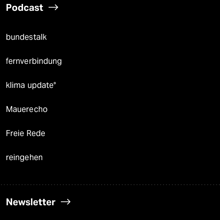
Podcast
bundestalk
fernverbindung
klima update°
Mauerecho
Freie Rede
reingehen
Newsletter