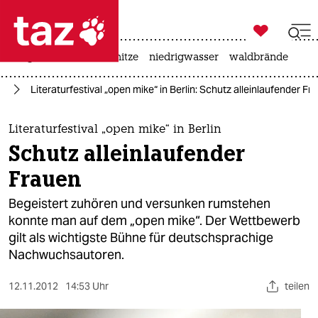

taz zahl ich
krieg in der ukraine
hitze
niedrigwasser
waldbrände

taz zahl ich
ch
Literaturfestival „open mike“ in Berlin: Schutz alleinlaufender Fr
taz zahl ich
themen
Literaturfestival „open mike“ in Berlin
Schutz alleinlaufender
politik
Frauen
öko
Begeistert zuhören und versunken rumstehen
konnte man auf dem „open mike“. Der Wettbewerb
gesellschaft
gilt als wichtigste Bühne für deutschsprachige
Nachwuchsautoren.
kultur
sport
12.11.2012
14:53 Uhr
teilen