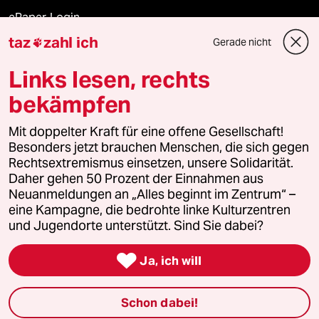
ePaper Login
taz
zahl ich
Gerade nicht

Downloads für Abonnierende
Links lesen, rechts
bekämpfen
© 2026 taz Verlags und Vertriebs GmbH
Mit doppelter Kraft für eine offene Gesellschaft!
Alle Rechte vorbehalten. Bei rechtlichen Fragen oder für Genehmigungen
wenden Sie sich bitte an
lizenzen@taz.de
Besonders jetzt brauchen Menschen, die sich gegen
Rechtsextremismus einsetzen, unsere Solidarität.
Daher gehen 50 Prozent der Einnahmen aus
Feedback
Redaktionsstatut
Kommune-Richtlinien
KI-
Neuanmeldungen an „Alles beginnt im Zentrum“ –
eine Kampagne, die bedrohte linke Kulturzentren
Leitlinie
Informant
Datenschutz
Impressum
AGB
und Jugendorte unterstützt. Sind Sie dabei?
Seitenwende
Einwilligungen widerrufen (Ads)

Ja, ich will
Schon dabei!