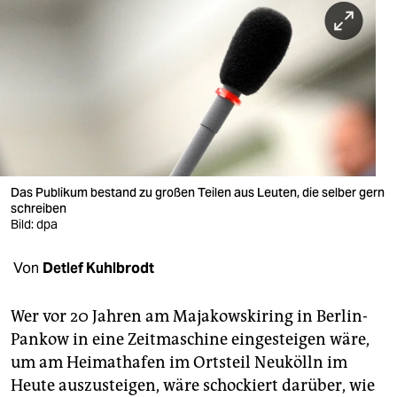
berlin
nord
wahrheit
verlag
verlag
veranstaltungen
Das Publikum bestand zu großen Teilen aus Leuten, die selber gern
schreiben
Bild: dpa
shop
fragen & hilfe
Von
Detlef Kuhlbrodt
unterstützen
Wer vor 20 Jahren am Majakowskiring in Berlin-
abo
Pankow in eine Zeitmaschine eingesteigen wäre,
um am Heimathafen im Ortsteil Neukölln im
genossenschaft
Heute auszusteigen, wäre schockiert darüber, wie